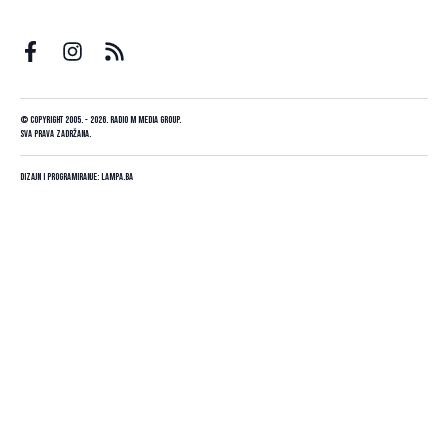
© Copyright 2005. - 2026. Radio M Media Group.
Sva prava zadržana.
Dizajn i programiranje:
Lampa.ba