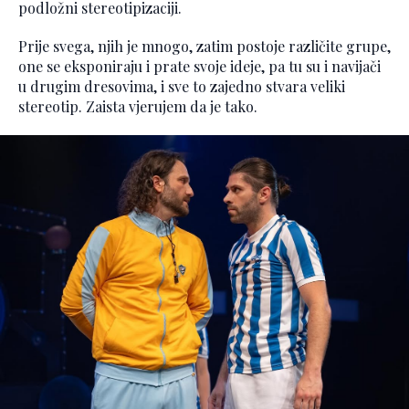
podložni stereotipizaciji.
Prije svega, njih je mnogo, zatim postoje različite grupe,
one se eksponiraju i prate svoje ideje, pa tu su i navijači
u drugim dresovima, i sve to zajedno stvara veliki
stereotip. Zaista vjerujem da je tako.