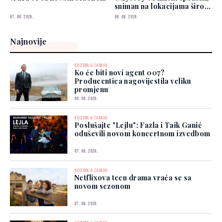
sniman na lokacijama širom
svijeta
07. 08. 2026.
06. 08. 2026.
Najnovije
KULTURA & ZABAVA
Ko će biti novi agent 007?
Producentica nagovijestila veliku
promjenu
08. 08. 2026.
KULTURA & ZABAVA
Poslušajte "Lejlu": Fazla i Taik Ganić
oduševili novom koncertnom izvedbom
07. 08. 2026.
KULTURA & ZABAVA
Netflixova teen drama vraća se sa
novom sezonom
07. 08. 2026.