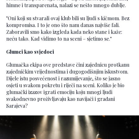
himne i transparenata, nalazi se nešto mnogo dublje.
"Oni koji su stvarali ovaj klub bili su ljudi s kičmom. Bez
kompromisa. I to je ono što nam danas najviše fali.
Zaboravili smo kako izgleda kada neko stane i kaže:
neću tako. Kad vidimo to na sceni – sjetimo se."
Glumci kao svjedoci
Glumačka ekipa ove predstave čini zajednicu protkanu
zajedničkim vrijednostima i dugogodišnjim iskustvom.
Dijele istu posvećenost i razumijevanje, što se jasno
osjeti u svakom pokretu i riječi na sceni. Koliko je bio
glumački izazov igrati emociju koju mnogi ljudi
svakodnevno proživljavaju kao navijači i građani
Sarajeva?