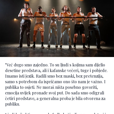
"Već dugo smo zajedno. To su ljudi s kojima sam dijelio
desetine predstava, ali i kafanske večeri, tuge i pobjede.
Imamo isti jezik. Radili smo bez maski, bez pretenzija,
samo s potrebom da ispričamo ono što nam je važno. I
publika to osjeti. Ne moraš ništa posebno govoriti,
emocija uvijek pronađe svoj put. Do sada smo odigrali
četiri predstave, a generalna proba je bila otvorena za
publiku.