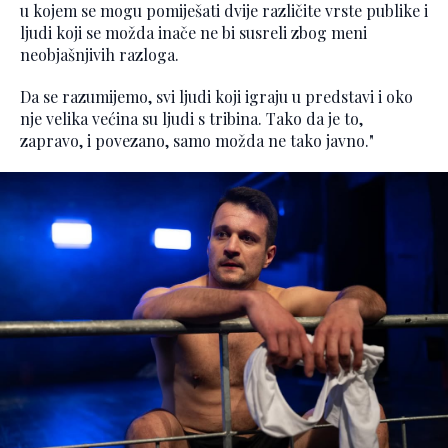
u kojem se mogu pomiješati dvije različite vrste publike i
ljudi koji se možda inače ne bi susreli zbog meni
neobjašnjivih razloga.
Da se razumijemo, svi ljudi koji igraju u predstavi i oko
nje velika većina su ljudi s tribina. Tako da je to,
zapravo, i povezano, samo možda ne tako javno."