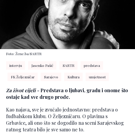
Foto: Žene.ba/SARTR
intervju
Jasenko Pašić
SARTR
predstava
FK Željezničar
Sarajevo
Kultura
umjetnost
Za život cijeli -
Predstava o ljubavi, gradu i onome što
ostaje kad sve drugo prođe.
Kao najava, sve je zvučalo jednostavno: predstava o
fudbalskom klubu. O Željezničaru. O plavima s
Grbavice, ali ono što se dogodilo na sceni Sarajevskog
ratnog teatra bilo je sve samo ne to.