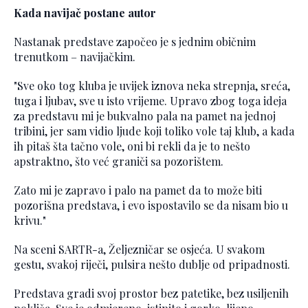
Kada navijač postane autor
Nastanak predstave započeo je s jednim običnim
trenutkom – navijačkim.
"Sve oko tog kluba je uvijek iznova neka strepnja, sreća,
tuga i ljubav, sve u isto vrijeme. Upravo zbog toga ideja
za predstavu mi je bukvalno pala na pamet na jednoj
tribini, jer sam vidio ljude koji toliko vole taj klub, a kada
ih pitaš šta tačno vole, oni bi rekli da je to nešto
apstraktno, što već graniči sa pozorištem.
Zato mi je zapravo i palo na pamet da to može biti
pozorišna predstava, i evo ispostavilo se da nisam bio u
krivu."
Na sceni SARTR-a, Željezničar se osjeća. U svakom
gestu, svakoj riječi, pulsira nešto dublje od pripadnosti.
Predstava gradi svoj prostor bez patetike, bez usiljenih