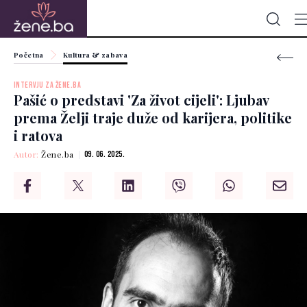
Početna
Kultura & zabava
INTERVJU ZA ŽENE.BA
Pašić o predstavi 'Za život cijeli': Ljubav
prema Želji traje duže od karijera, politike
i ratova
Autor:
Žene.ba
09. 06. 2025.