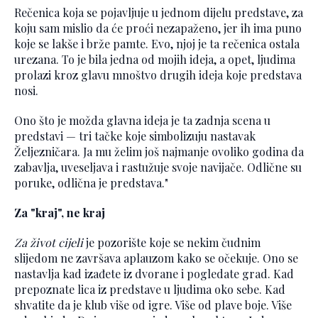
Rečenica koja se pojavljuje u jednom dijelu predstave, za
koju sam mislio da će proći nezapaženo, jer ih ima puno
koje se lakše i brže pamte. Evo, njoj je ta rečenica ostala
urezana. To je bila jedna od mojih ideja, a opet, ljudima
prolazi kroz glavu mnoštvo drugih ideja koje predstava
nosi.
Ono što je možda glavna ideja je ta zadnja scena u
predstavi — tri tačke koje simbolizuju nastavak
Željezničara. Ja mu želim još najmanje ovoliko godina da
zabavlja, uveseljava i rastužuje svoje navijače. Odlične su
poruke, odlična je predstava."
Za "kraj", ne kraj
Za život cijeli
je pozorište koje se nekim čudnim
slijedom ne završava aplauzom kako se očekuje. Ono se
nastavlja kad izađete iz dvorane i pogledate grad. Kad
prepoznate lica iz predstave u ljudima oko sebe. Kad
shvatite da je klub više od igre. Više od plave boje. Više