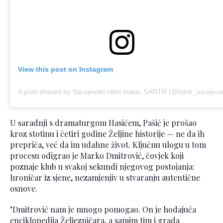
View this post on Instagram
A post shared by Sarajevski ratni teatar SARTR (@sartr_sarajevo
U saradnji s dramaturgom Hasićem, Pašić je prošao
kroz stotinu i četiri godine Željine historije — ne da ih
prepriča, već da im udahne život. Ključnu ulogu u tom
procesu odigrao je Marko Dmitrović, čovjek koji
poznaje klub u svakoj sekundi njegovog postojanja:
hroničar iz sjene, nezamjenjiv u stvaranju autentične
osnove.
"Dmitrović nam je mnogo pomogao. On je hodajuća
enciklopedija Željezničara, a samim tim i grada