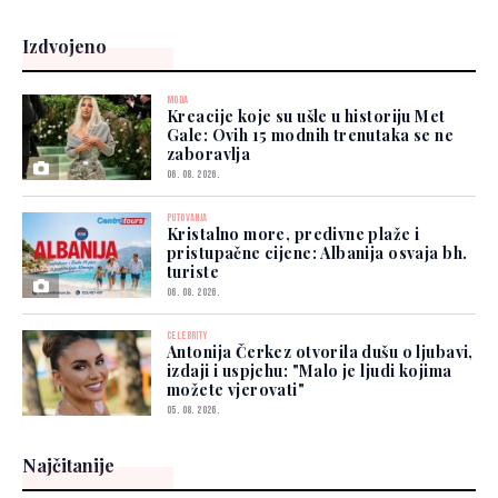
Izdvojeno
MODA
Kreacije koje su ušle u historiju Met
Gale: Ovih 15 modnih trenutaka se ne
zaboravlja
06. 08. 2026.
PUTOVANJA
Kristalno more, predivne plaže i
pristupačne cijene: Albanija osvaja bh.
turiste
06. 08. 2026.
CELEBRITY
Antonija Čerkez otvorila dušu o ljubavi,
izdaji i uspjehu: "Malo je ljudi kojima
možete vjerovati"
05. 08. 2026.
Najčitanije