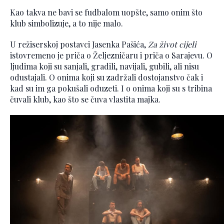
Kao takva ne bavi se fudbalom uopšte, samo onim što
klub simbolizuje, a to nije malo.
U režiserskoj postavci Jasenka Pašića,
Za život cijeli
istovremeno je priča o Željezničaru i priča o Sarajevu. O
ljudima koji su sanjali, gradili, navijali, gubili, ali nisu
odustajali. O onima koji su zadržali dostojanstvo čak i
kad su im ga pokušali oduzeti. I o onima koji su s tribina
čuvali klub, kao što se čuva vlastita majka.