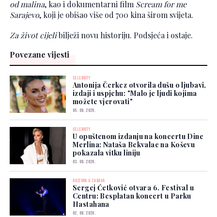
od malina
, kao i dokumentarni film
Scream for me
Sarajevo
, koji je obišao više od 700 kina širom svijeta.
Za život cijeli
bilježi novu historiju. Podsjeća i ostaje.
Povezane vijesti
CELEBRITY
Antonija Čerkez otvorila dušu o ljubavi,
izdaji i uspjehu: "Malo je ljudi kojima
možete vjerovati"
05. 08. 2026.
CELEBRITY
U opuštenom izdanju na koncertu Dine
Merlina: Nataša Bekvalac na Koševu
pokazala vitku liniju
03. 08. 2026.
KULTURA & ZABAVA
Sergej Ćetković otvara 6. Festival u
Centru: Besplatan koncert u Parku
Hastahana
02. 08. 2026.