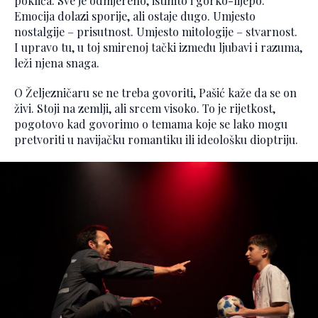
pokliča. Sve je odmjereno, istinito i gorko-lijepo.
Emocija dolazi sporije, ali ostaje dugo. Umjesto
nostalgije – prisutnost. Umjesto mitologije – stvarnost.
I upravo tu, u toj smirenoj tački između ljubavi i razuma,
leži njena snaga.
O Željezničaru se ne treba govoriti, Pašić kaže da se on
živi. Stoji na zemlji, ali srcem visoko. To je rijetkost,
pogotovo kad govorimo o temama koje se lako mogu
pretvoriti u navijačku romantiku ili ideološku dioptriju.