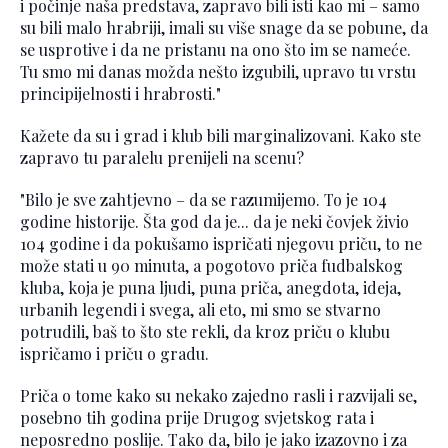
i počinje naša predstava, zapravo bili isti kao mi – samo
su bili malo hrabriji, imali su više snage da se pobune, da
se usprotive i da ne pristanu na ono što im se nameće.
Tu smo mi danas možda nešto izgubili, upravo tu vrstu
principijelnosti i hrabrosti."
Kažete da su i grad i klub bili marginalizovani. Kako ste
zapravo tu paralelu prenijeli na scenu?
"Bilo je sve zahtjevno – da se razumijemo. To je 104
godine historije. Šta god da je... da je neki čovjek živio
104 godine i da pokušamo ispričati njegovu priču, to ne
može stati u 90 minuta, a pogotovo priča fudbalskog
kluba, koja je puna ljudi, puna priča, anegdota, ideja,
urbanih legendi i svega, ali eto, mi smo se stvarno
potrudili, baš to što ste rekli, da kroz priču o klubu
ispričamo i priču o gradu.
Priča o tome kako su nekako zajedno rasli i razvijali se,
posebno tih godina prije Drugog svjetskog rata i
neposredno poslije. Tako da, bilo je jako izazovno i za