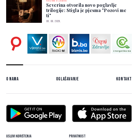
KULTURA & ZABAVA
Severina otvorila novo poglavlje
trilogije: Stigla je pjesma "Pozovi me
ti"
06. 08. 2026.
O nama
Oglašavanje
Kontakt
Uslovi korištenja
Privatnost