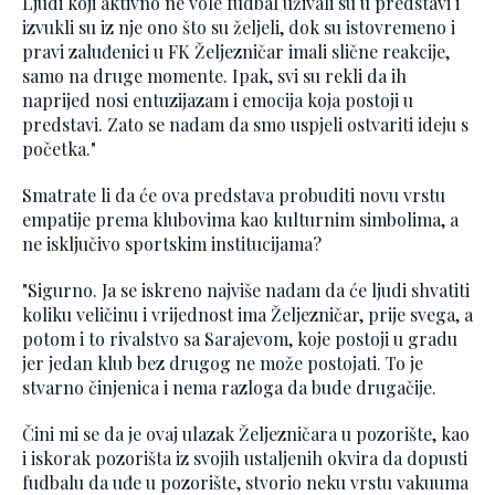
Ljudi koji aktivno ne vole fudbal uživali su u predstavi i
izvukli su iz nje ono što su željeli, dok su istovremeno i
pravi zaluđenici u FK Željezničar imali slične reakcije,
samo na druge momente. Ipak, svi su rekli da ih
naprijed nosi entuzijazam i emocija koja postoji u
predstavi. Zato se nadam da smo uspjeli ostvariti ideju s
početka."
Smatrate li da će ova predstava probuditi novu vrstu
empatije prema klubovima kao kulturnim simbolima, a
ne isključivo sportskim institucijama?
"Sigurno. Ja se iskreno najviše nadam da će ljudi shvatiti
koliku veličinu i vrijednost ima Željezničar, prije svega, a
potom i to rivalstvo sa Sarajevom, koje postoji u gradu
jer jedan klub bez drugog ne može postojati. To je
stvarno činjenica i nema razloga da bude drugačije.
Čini mi se da je ovaj ulazak Željezničara u pozorište, kao
i iskorak pozorišta iz svojih ustaljenih okvira da dopusti
fudbalu da uđe u pozorište, stvorio neku vrstu vakuuma