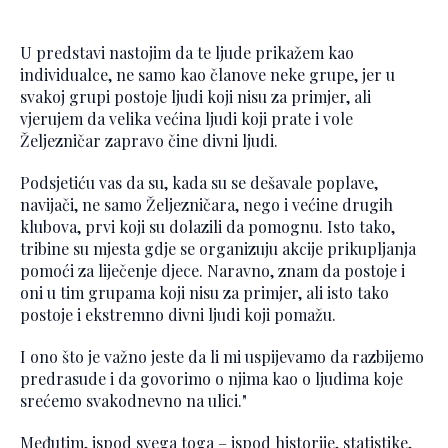
U predstavi nastojim da te ljude prikažem kao
individualce, ne samo kao članove neke grupe, jer u
svakoj grupi postoje ljudi koji nisu za primjer, ali
vjerujem da velika većina ljudi koji prate i vole
Željezničar zapravo čine divni ljudi.
Podsjetiću vas da su, kada su se dešavale poplave,
navijači, ne samo Željezničara, nego i većine drugih
klubova, prvi koji su dolazili da pomognu. Isto tako,
tribine su mjesta gdje se organizuju akcije prikupljanja
pomoći za liječenje djece. Naravno, znam da postoje i
oni u tim grupama koji nisu za primjer, ali isto tako
postoje i ekstremno divni ljudi koji pomažu.
I ono što je važno jeste da li mi uspijevamo da razbijemo
predrasude i da govorimo o njima kao o ljudima koje
srećemo svakodnevno na ulici."
Međutim, ispod svega toga – ispod historije, statistike,