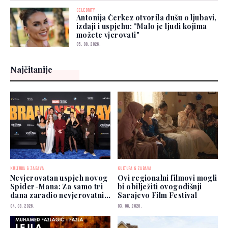
CELEBRITY
Antonija Čerkez otvorila dušu o ljubavi,
izdaji i uspjehu: "Malo je ljudi kojima
možete vjerovati"
05. 08. 2026.
Najčitanije
KULTURA & ZABAVA
KULTURA & ZABAVA
Nevjerovatan uspjeh novog
Ovi regionalni filmovi mogli
Spider-Mana: Za samo tri
bi obilježiti ovogodišnji
dana zaradio nevjerovatnih
Sarajevo Film Festival
927 miliona dolara
04. 08. 2026.
03. 08. 2026.