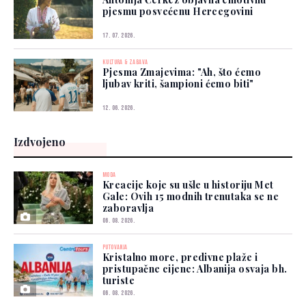
pjesmu posvećenu Hercegovini
17. 07. 2026.
KULTURA & ZABAVA
Pjesma Zmajevima: "Ah, što ćemo
ljubav kriti, šampioni ćemo biti"
12. 06. 2026.
Izdvojeno
MODA
Kreacije koje su ušle u historiju Met
Gale: Ovih 15 modnih trenutaka se ne
zaboravlja
06. 08. 2026.
PUTOVANJA
Kristalno more, predivne plaže i
pristupačne cijene: Albanija osvaja bh.
turiste
06. 08. 2026.