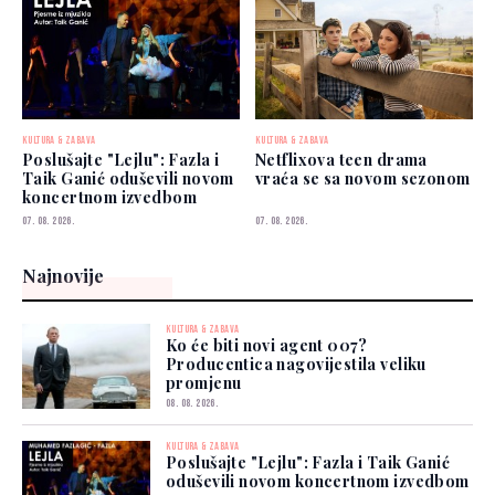
KULTURA & ZABAVA
KULTURA & ZABAVA
Poslušajte "Lejlu": Fazla i
Netflixova teen drama
Taik Ganić oduševili novom
vraća se sa novom sezonom
koncertnom izvedbom
07. 08. 2026.
07. 08. 2026.
Najnovije
KULTURA & ZABAVA
Ko će biti novi agent 007?
Producentica nagovijestila veliku
promjenu
08. 08. 2026.
KULTURA & ZABAVA
Poslušajte "Lejlu": Fazla i Taik Ganić
oduševili novom koncertnom izvedbom