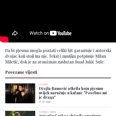
Da bi pjesma mogla postati veliki hit garantuje i autorski
dvojac koji stoji iza nje. Tekst i muziku potpisuje Milan
Miletić, dok je za aranžman zaslužan Suad Jukić Šule.
Povezane vijesti
CELEBRITY
Džejla Ramović otkrila koju pjesmu
uvijek naručuje u kafani: "Posebno mi
je draga"
27. 07. 2026.
KULTURA & ZABAVA
Antonija Čerkez objavila emotivnu