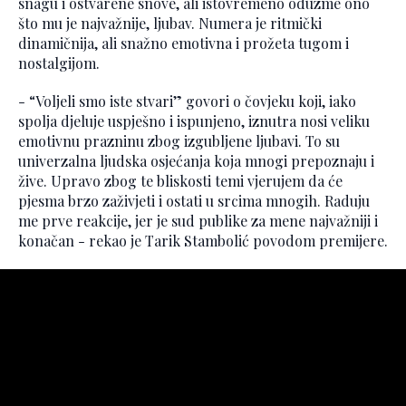
snagu i ostvarene snove, ali istovremeno oduzme ono
što mu je najvažnije, ljubav. Numera je ritmički
dinamičnija, ali snažno emotivna i prožeta tugom i
nostalgijom.
- “Voljeli smo iste stvari” govori o čovjeku koji, iako
spolja djeluje uspješno i ispunjeno, iznutra nosi veliku
emotivnu prazninu zbog izgubljene ljubavi. To su
univerzalna ljudska osjećanja koja mnogi prepoznaju i
žive. Upravo zbog te bliskosti temi vjerujem da će
pjesma brzo zaživjeti i ostati u srcima mnogih. Raduju
me prve reakcije, jer je sud publike za mene najvažniji i
konačan - rekao je Tarik Stambolić povodom premijere.