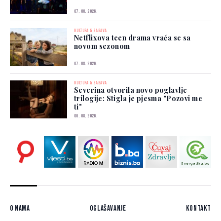
07. 08. 2026.
KULTURA & ZABAVA
Netflixova teen drama vraća se sa
novom sezonom
07. 08. 2026.
KULTURA & ZABAVA
Severina otvorila novo poglavlje
trilogije: Stigla je pjesma "Pozovi me
ti"
06. 08. 2026.
O nama
Oglašavanje
Kontakt