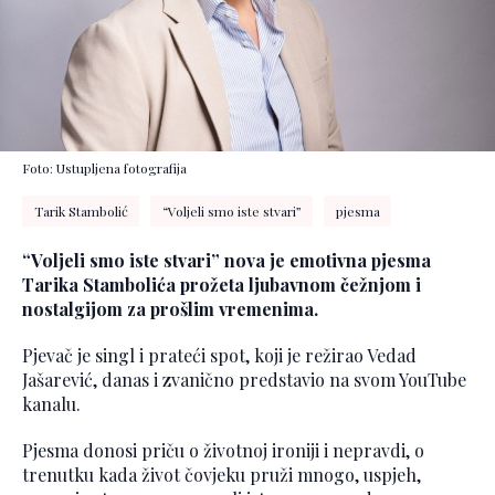
Foto: Ustupljena fotografija
Tarik Stambolić
“Voljeli smo iste stvari”
pjesma
“Voljeli smo iste stvari” nova je emotivna pjesma
Tarika Stambolića prožeta ljubavnom čežnjom i
nostalgijom za prošlim vremenima.
Pjevač je singl i prateći spot, koji je režirao Vedad
Jašarević, danas i zvanično predstavio na svom YouTube
kanalu.
Pjesma donosi priču o životnoj ironiji i nepravdi, o
trenutku kada život čovjeku pruži mnogo, uspjeh,