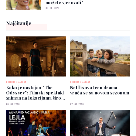
možete vjerovati"
05. 08. 2026.
Najčitanije
KULTURA & ZABAVA
KULTURA & ZABAVA
Kako je nastajao "The
Netflixova teen drama
Odyssey": Filmski spektakl
vraća se sa novom sezonom
sniman na lokacijama širom
svijeta
06. 08. 2026.
07. 08. 2026.