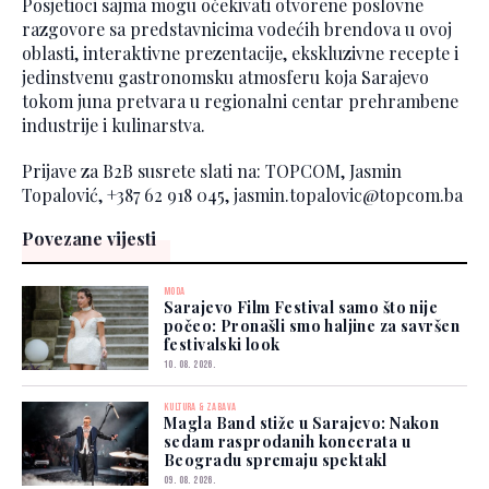
Posjetioci sajma mogu očekivati otvorene poslovne
razgovore sa predstavnicima vodećih brendova u ovoj
oblasti, interaktivne prezentacije, ekskluzivne recepte i
jedinstvenu gastronomsku atmosferu koja Sarajevo
tokom juna pretvara u regionalni centar prehrambene
industrije i kulinarstva.
Prijave za B2B susrete slati na: TOPCOM, Jasmin
Topalović, +387 62 918 045, jasmin.topalovic@topcom.ba
Povezane vijesti
MODA
Sarajevo Film Festival samo što nije
počeo: Pronašli smo haljine za savršen
festivalski look
10. 08. 2026.
KULTURA & ZABAVA
Magla Band stiže u Sarajevo: Nakon
sedam rasprodanih koncerata u
Beogradu spremaju spektakl
09. 08. 2026.