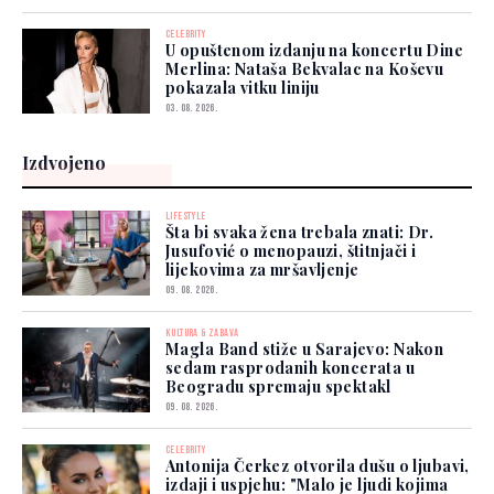
CELEBRITY
U opuštenom izdanju na koncertu Dine
Merlina: Nataša Bekvalac na Koševu
pokazala vitku liniju
03. 08. 2026.
Izdvojeno
LIFESTYLE
Šta bi svaka žena trebala znati: Dr.
Jusufović o menopauzi, štitnjači i
lijekovima za mršavljenje
09. 08. 2026.
KULTURA & ZABAVA
Magla Band stiže u Sarajevo: Nakon
sedam rasprodanih koncerata u
Beogradu spremaju spektakl
09. 08. 2026.
CELEBRITY
Antonija Čerkez otvorila dušu o ljubavi,
izdaji i uspjehu: "Malo je ljudi kojima