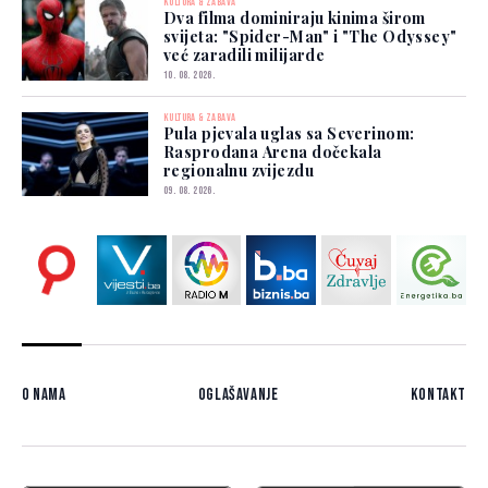
KULTURA & ZABAVA
Dva filma dominiraju kinima širom
svijeta: "Spider-Man" i "The Odyssey"
već zaradili milijarde
10. 08. 2026.
KULTURA & ZABAVA
Pula pjevala uglas sa Severinom:
Rasprodana Arena dočekala
regionalnu zvijezdu
09. 08. 2026.
O nama
Oglašavanje
Kontakt