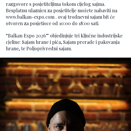
razgovore s posjetiteljima tokom cijelog sajma.
Besplatnu ulaznicu za posjetitelje možete nabaviti na
www.balkan-expo.com . ovaj trodnevni sajam bit će
otvoren za posjetioce od 10:00 do 18:00 sati.
“Balkan Expo 2026” objedinjuje tri ključne industrijske
cjeline: Sajam hrane i pića, Sajam prerade i pakovanja
hrane, te Poljoprivredni sajam.