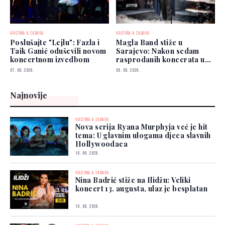
KULTURA & ZABAVA
KULTURA & ZABAVA
Poslušajte "Lejlu": Fazla i
Magla Band stiže u
Taik Ganić oduševili novom
Sarajevo: Nakon sedam
koncertnom izvedbom
rasprodanih koncerata u
Beogradu spremaju
07. 08. 2026.
09. 08. 2026.
spektakl
Najnovije
KULTURA & ZABAVA
Nova serija Ryana Murphyja već je hit
tema: U glavnim ulogama djeca slavnih
Hollywoodaca
10. 08. 2026.
KULTURA & ZABAVA
Nina Badrić stiže na Ilidžu: Veliki
koncert 13. augusta, ulaz je besplatan
10. 08. 2026.