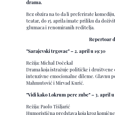
drama.
Bez obzira na to da li preferirate komediju
teatar, do 15. aprila imate priliku da doži
glumaca i renomiranih reditelja.
Repertoar do
"Sarajevski trgovac" – 2. april u 19:30
Režija: Michal Dočekal
Drama koja istražuje političke i društvene
intenzivne emocionalne dileme. Glavnu p
Mahmutović i Mirvad Kurić.
"Vidi kako Lokrum pere zube" – 3. april u
Režija: Paolo Tišljarić
Humoristična predstava koja kroz komične s