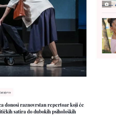
Sarajevo
a donosi raznovrstan repertoar koji će
litičkih satira do dubokih psiholoških