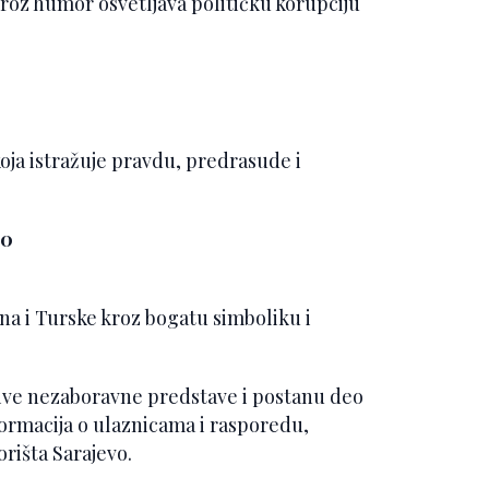
kroz humor osvetljava političku korupciju
oja istražuje pravdu, predrasude i
30
na i Turske kroz bogatu simboliku i
dožive nezaboravne predstave i postanu deo
formacija o ulaznicama i rasporedu,
rišta Sarajevo.