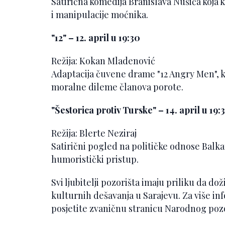
Satirična komedija Branislava Nušića koja 
i manipulacije moćnika.
"12" – 12. april u 19:30
Režija: Kokan Mladenović
Adaptacija čuvene drame "12 Angry Men", k
moralne dileme članova porote.
"Šestorica protiv Turske" – 14. april u 19:
Režija: Blerte Neziraj
Satirični pogled na političke odnose Balka
humoristički pristup.
Svi ljubitelji pozorišta imaju priliku da 
kulturnih dešavanja u Sarajevu. Za više in
posjetite zvaničnu stranicu Narodnog pozo