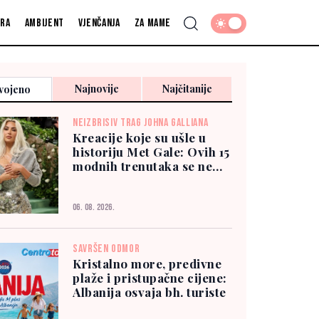
fra
Ambijent
Vjenčanja
Za mame
Najnovije
Najčitanije
vojeno
NEIZBRISIV TRAG JOHNA GALLIANA
Kreacije koje su ušle u
historiju Met Gale: Ovih 15
modnih trenutaka se ne
zaboravlja
06. 08. 2026.
SAVRŠEN ODMOR
Kristalno more, predivne
plaže i pristupačne cijene:
Albanija osvaja bh. turiste