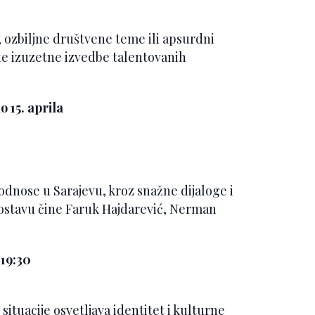
, ozbiljne društvene teme ili apsurdni
vite izuzetne izvedbe talentovanih
 15. aprila
 odnose u Sarajevu, kroz snažne dijaloge i
ostavu čine Faruk Hajdarević, Nerman
 19:30
ituacije osvetljava identitet i kulturne