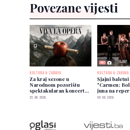
Povezane vijesti
KULTURA & ZABAVA
KULTURA & ZABAVA
Za kraj sezone u
Sjajni baletni
Narodnom pozorištu
"Carmen; Bole
spektakularan koncert
juna na repe
solista i hora Opere "Viva
Narodnog poz
23. 06. 2026.
09. 06. 2026.
la Opera"
Sarajevo