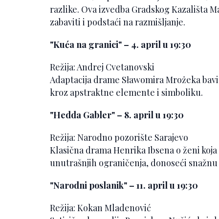
razlike. Ova izvedba Gradskog Kazališta M
zabaviti i podstaći na razmišljanje.
"Kuća na granici" – 4. april u 19:30
Režija: Andrej Cvetanovski
Adaptacija drame Sławomira Mrożeka bavi 
kroz apstraktne elemente i simboliku.
"Hedda Gabler" – 8. april u 19:30
Režija: Narodno pozorište Sarajevo
Klasična drama Henrika Ibsena o ženi koja 
unutrašnjih ograničenja, donoseći snažnu 
"Narodni poslanik" – 11. april u 19:30
Režija: Kokan Mladenović