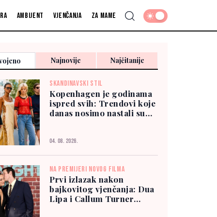
fra
Ambijent
Vjenčanja
Za mame
Najnovije
Najčitanije
vojeno
SKANDINAVSKI STIL
Kopenhagen je godinama
ispred svih: Trendovi koje
danas nosimo nastali su
tamo
04. 08. 2026.
NA PREMIJERI NOVOG FILMA
Prvi izlazak nakon
bajkovitog vjenčanja: Dua
Lipa i Callum Turner
zablistali u New Yorku