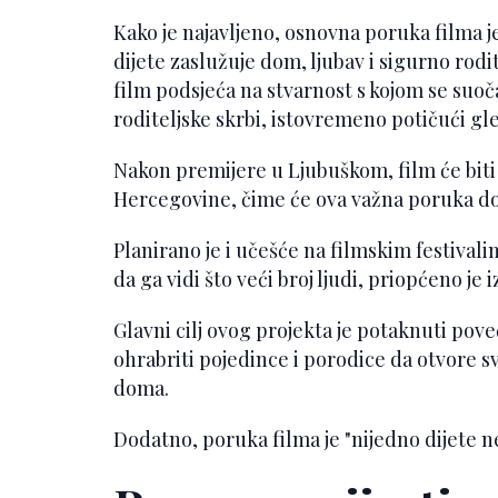
Kako je najavljeno, osnovna poruka filma j
dijete zaslužuje dom, ljubav i sigurno rodi
film podsjeća na stvarnost s kojom se suo
roditeljske skrbi, istovremeno potičući gle
Nakon premijere u Ljubuškom, film će biti
Hercegovine, čime će ova važna poruka dop
Planirano je i učešće na filmskim festivalima
da ga vidi što veći broj ljudi, priopćeno je
Glavni cilj ovog projekta je potaknuti poveć
ohrabriti pojedince i porodice da otvore svo
doma.
Dodatno, poruka filma je "nijedno dijete n