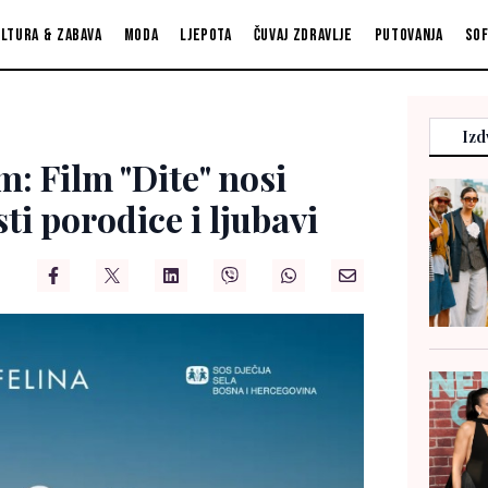
ltura & zabava
Moda
Ljepota
Čuvaj zdravlje
Putovanja
So
Izd
: Film "Dite" nosi
i porodice i ljubavi