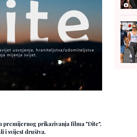
ćin premijernog prikazivanja filma "Dite",
i i svijest društva.