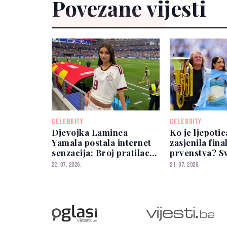
Povezane vijesti
CELEBRITY
CELEBRITY
Djevojka Laminea
Ko je ljepotic
Yamala postala internet
zasjenila fin
senzacija: Broj pratilaca
prvenstva? Sv
eksplodirao preko noći
atraktivnoj A
22. 07. 2026.
21. 07. 2026.