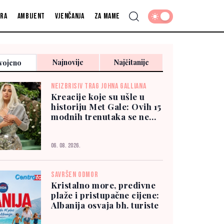
fra
Ambijent
Vjenčanja
Za mame
Najnovije
Najčitanije
vojeno
NEIZBRISIV TRAG JOHNA GALLIANA
Kreacije koje su ušle u
historiju Met Gale: Ovih 15
modnih trenutaka se ne
zaboravlja
06. 08. 2026.
SAVRŠEN ODMOR
Kristalno more, predivne
plaže i pristupačne cijene:
Albanija osvaja bh. turiste