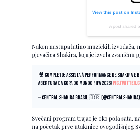
View this post on Ins
A post shared b
Nakon nastupa latino muzičkih izvođača, na
pjevačica Shakira, koja je izvela zvaničnu 
🎥 COMPLETO: Assista à performance de Shakira e B
abertura da Copa do Mundo FIFA 2026!
pic.twitter
— Central Shakira Brasil 🇧🇷 (@CentralShakira
Svečani program trajao je oko pola sata, 
na početak prve utakmice ovogodišnjeg Sv