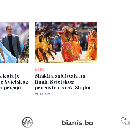
MODA
a koja je
Shakira zablistala na
ale Svjetskog
finalu Svjetskog
i pričaju o
prvenstva 2026: Stajling
rgentinki
sa snažnom simbolikom
21. 07. 2026.