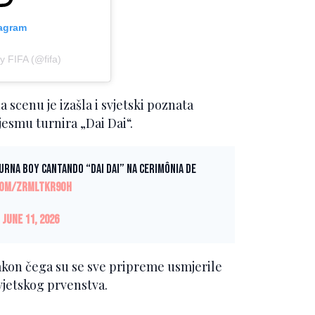
tagram
y FIFA (@fifa)
 scenu je izašla i svjetski poznata
pjesmu turnira „Dai Dai“.
urna Boy cantando “Dai Dai” na cerimônia de
.com/ZRmltKr9oH
)
June 11, 2026
nakon čega su se sve pripreme usmjerile
jetskog prvenstva.