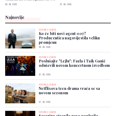
svijeta
06. 08. 2026.
07. 08. 2026.
Najnovije
KULTURA & ZABAVA
Ko će biti novi agent 007?
Producentica nagovijestila veliku
promjenu
08. 08. 2026.
KULTURA & ZABAVA
Poslušajte "Lejlu": Fazla i Taik Ganić
oduševili novom koncertnom izvedbom
07. 08. 2026.
KULTURA & ZABAVA
Netflixova teen drama vraća se sa
novom sezonom
07. 08. 2026.
KULTURA & ZABAVA
Severina otvorila novo poglavlje