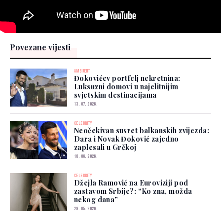
Povezane vijesti
AMBIJENT
Đokovićev portfelj nekretnina:
Luksuzni domovi u najelitnijim
svjetskim destinacijama
13. 07. 2026.
CELEBRITY
Neočekivan susret balkanskih zvijezda:
Dara i Novak Đoković zajedno
zaplesali u Grčkoj
18. 06. 2026.
CELEBRITY
Džejla Ramović na Euroviziji pod
zastavom Srbije?: “Ko zna, možda
nekog dana”
29. 05. 2026.