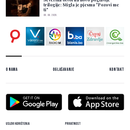
trilogije: Stigla je pjesma "Pozovi me
ti"
06. 08. 2026.
O nama
Oglašavanje
Kontakt
Uslovi korištenja
Privatnost