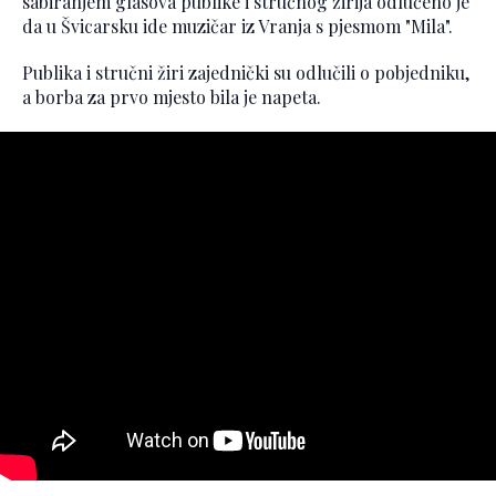
sabiranjem glasova publike i stručnog žirija odlučeno je
da u Švicarsku ide muzičar iz Vranja s pjesmom "Mila".
Publika i stručni žiri zajednički su odlučili o pobjedniku,
a borba za prvo mjesto bila je napeta.