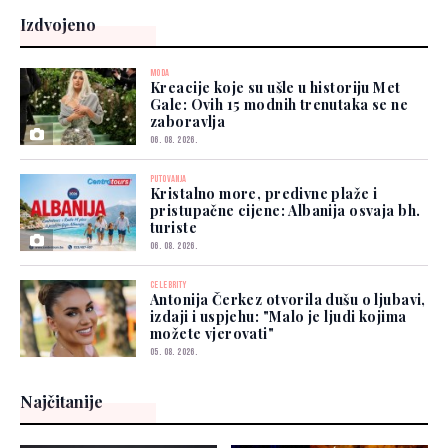
Izdvojeno
MODA
Kreacije koje su ušle u historiju Met
Gale: Ovih 15 modnih trenutaka se ne
zaboravlja
06. 08. 2026.
PUTOVANJA
Kristalno more, predivne plaže i
pristupačne cijene: Albanija osvaja bh.
turiste
06. 08. 2026.
CELEBRITY
Antonija Čerkez otvorila dušu o ljubavi,
izdaji i uspjehu: "Malo je ljudi kojima
možete vjerovati"
05. 08. 2026.
Najčitanije