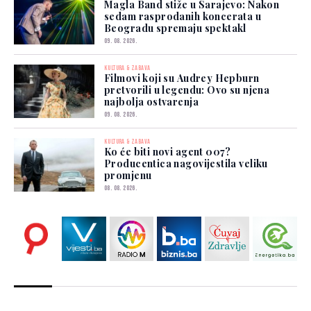
Magla Band stiže u Sarajevo: Nakon
sedam rasprodanih koncerata u
Beogradu spremaju spektakl
09. 08. 2026.
KULTURA & ZABAVA
Filmovi koji su Audrey Hepburn
pretvorili u legendu: Ovo su njena
najbolja ostvarenja
09. 08. 2026.
KULTURA & ZABAVA
Ko će biti novi agent 007?
Producentica nagovijestila veliku
promjenu
08. 08. 2026.