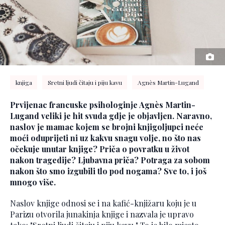
knjiga
Sretni ljudi čitaju i piju kavu
Agnès Martin-Lugand
Prvijenac francuske psihologinje Agnès Martin-
Lugand veliki je hit svuda gdje je objavljen. Naravno,
naslov je mamac kojem se brojni knjigoljupci neće
moći oduprijeti ni uz kakvu snagu volje, no što nas
očekuje unutar knjige? Priča o povratku u život
nakon tragedije? Ljubavna priča? Potraga za sobom
nakon što smo izgubili tlo pod nogama? Sve to, i još
mnogo više.
Naslov knjige odnosi se i na kafić-knjižaru koju je u
Parizu otvorila junakinja knjige i nazvala je upravo