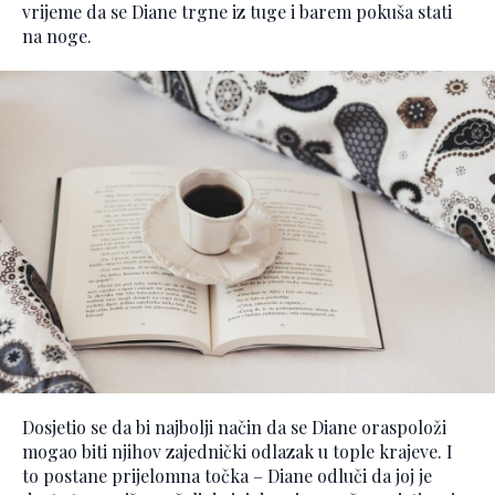
vrijeme da se Diane trgne iz tuge i barem pokuša stati
na noge.
Dosjetio se da bi najbolji način da se Diane oraspoloži
mogao biti njihov zajednički odlazak u tople krajeve. I
to postane prijelomna točka – Diane odluči da joj je