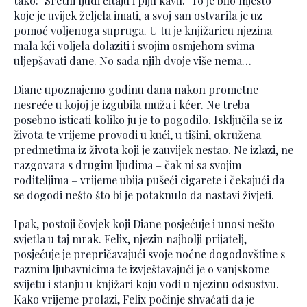
tako: "Sretni ljudi čitaju i piju kavu." To je bilo mjesto
koje je uvijek željela imati, a svoj san ostvarila je uz
pomoć voljenoga supruga. U tu je knjižaricu njezina
mala kći voljela dolaziti i svojim osmjehom svima
uljepšavati dane. No sada njih dvoje više nema…
Diane upoznajemo godinu dana nakon prometne
nesreće u kojoj je izgubila muža i kćer. Ne treba
posebno isticati koliko ju je to pogodilo. Isključila se iz
života te vrijeme provodi u kući, u tišini, okružena
predmetima iz života koji je zauvijek nestao. Ne izlazi, ne
razgovara s drugim ljudima – čak ni sa svojim
roditeljima – vrijeme ubija pušeći cigarete i čekajući da
se dogodi nešto što bi je potaknulo da nastavi živjeti.
Ipak, postoji čovjek koji Diane posjećuje i unosi nešto
svjetla u taj mrak. Felix, njezin najbolji prijatelj,
posjećuje je prepričavajući svoje noćne dogodovštine s
raznim ljubavnicima te izvještavajući je o vanjskome
svijetu i stanju u knjižari koju vodi u njezinu odsustvu.
Kako vrijeme prolazi, Felix počinje shvaćati da je