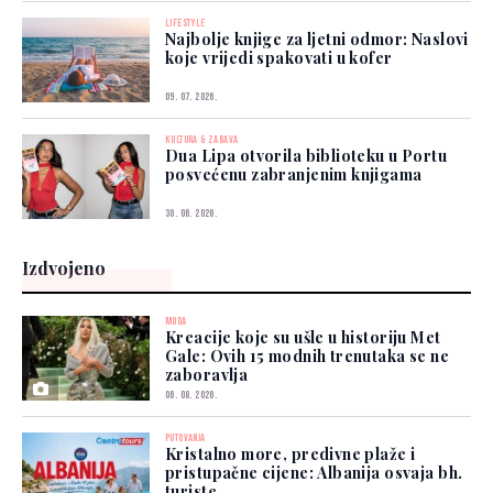
LIFESTYLE
Najbolje knjige za ljetni odmor: Naslovi
koje vrijedi spakovati u kofer
09. 07. 2026.
KULTURA & ZABAVA
Dua Lipa otvorila biblioteku u Portu
posvećenu zabranjenim knjigama
30. 06. 2026.
Izdvojeno
MODA
Kreacije koje su ušle u historiju Met
Gale: Ovih 15 modnih trenutaka se ne
zaboravlja
06. 08. 2026.
PUTOVANJA
Kristalno more, predivne plaže i
pristupačne cijene: Albanija osvaja bh.
turiste