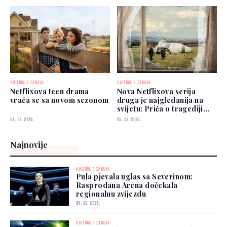
KULTURA & ZABAVA
KULTURA & ZABAVA
Netflixova teen drama
Nova Netflixova serija
vraća se sa novom sezonom
druga je najgledanija na
svijetu: Priča o tragediji
koja je šokirala planetu
07. 08. 2026.
05. 08. 2026.
Najnovije
KULTURA & ZABAVA
Pula pjevala uglas sa Severinom:
Rasprodana Arena dočekala
regionalnu zvijezdu
09. 08. 2026.
KULTURA & ZABAVA