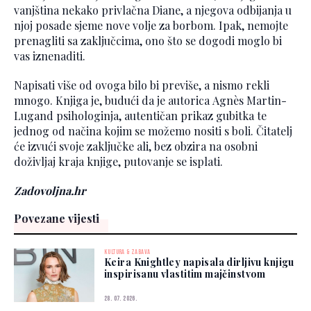
vanjština nekako privlačna Diane, a njegova odbijanja u
njoj posade sjeme nove volje za borbom. Ipak, nemojte
prenagliti sa zaključcima, ono što se dogodi moglo bi
vas iznenaditi.
Napisati više od ovoga bilo bi previše, a nismo rekli
mnogo. Knjiga je, budući da je autorica Agnès Martin-
Lugand psihologinja, autentičan prikaz gubitka te
jednog od načina kojim se možemo nositi s boli. Čitatelj
će izvući svoje zaključke ali, bez obzira na osobni
doživljaj kraja knjige, putovanje se isplati.
Zadovoljna.hr
Povezane vijesti
KULTURA & ZABAVA
Keira Knightley napisala dirljivu knjigu
inspirisanu vlastitim majčinstvom
28. 07. 2026.