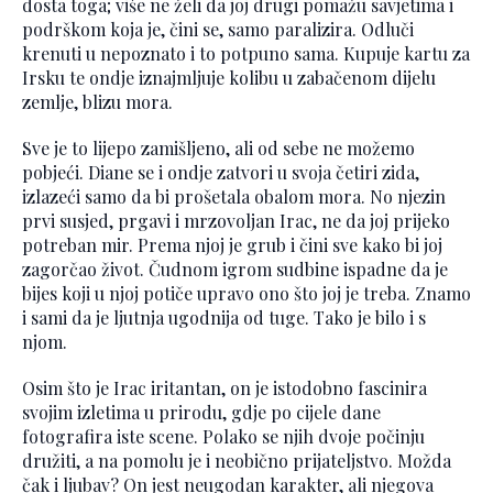
dosta toga; više ne želi da joj drugi pomažu savjetima i
podrškom koja je, čini se, samo paralizira. Odluči
krenuti u nepoznato i to potpuno sama. Kupuje kartu za
Irsku te ondje iznajmljuje kolibu u zabačenom dijelu
zemlje, blizu mora.
Sve je to lijepo zamišljeno, ali od sebe ne možemo
pobjeći. Diane se i ondje zatvori u svoja četiri zida,
izlazeći samo da bi prošetala obalom mora. No njezin
prvi susjed, prgavi i mrzovoljan Irac, ne da joj prijeko
potreban mir. Prema njoj je grub i čini sve kako bi joj
zagorčao život. Čudnom igrom sudbine ispadne da je
bijes koji u njoj potiče upravo ono što joj je treba. Znamo
i sami da je ljutnja ugodnija od tuge. Tako je bilo i s
njom.
Osim što je Irac iritantan, on je istodobno fascinira
svojim izletima u prirodu, gdje po cijele dane
fotografira iste scene. Polako se njih dvoje počinju
družiti, a na pomolu je i neobično prijateljstvo. Možda
čak i ljubav? On jest neugodan karakter, ali njegova