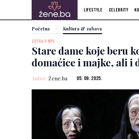
Lifestyle
Celebrity
Ku
Početna
Kultura & zabava
SUTRA U NPS
Stare dame koje beru k
domaćice i majke, ali i 
Autor:
Žene.ba
05. 09. 2025.