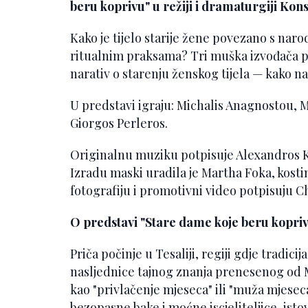
beru koprivu" u režiji i dramaturgiji Kons
Kako je tijelo starije žene povezano s na
ritualnim praksama? Tri muška izvođača pr
narativ o starenju ženskog tijela — kako na
U predstavi igraju: Michalis Anagnostou,
Giorgos Perleros.
Originalnu muziku potpisuje Alexandros Kt
Izradu maski uradila je Martha Foka, kost
fotografiju i promotivni video potpisuju 
O predstavi "Stare dame koje beru kopri
Priča počinje u Tesaliji, regiji gdje tradicij
nasljednice tajnog znanja prenesenog od M
kao "privlačenje mjeseca" ili "muža mjeseca
bezopasne bake i moćne iscjeliteljice, ist