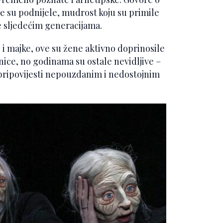
je su podnijele, mudrost koju su primile
le sljedećim generacijama.
i majke, ove su žene aktivno doprinosile
dnice, no godinama su ostale nevidljive –
e pripovijesti nepouzdanim i nedostojnim