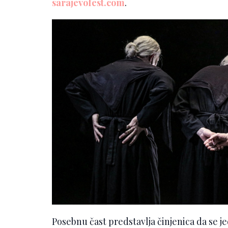
sarajevofest.com
.
Posebnu čast predstavlja činjenica da se j