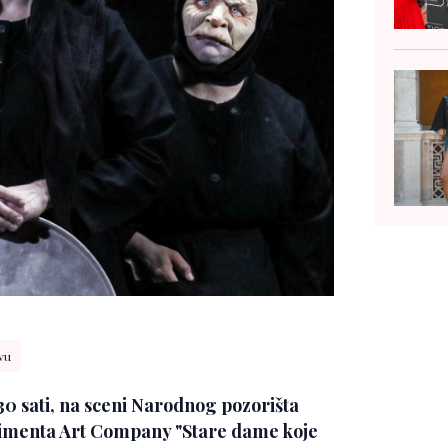
vu
30 sati, na sceni Narodnog pozorišta
rimenta Art Company "Stare dame koje