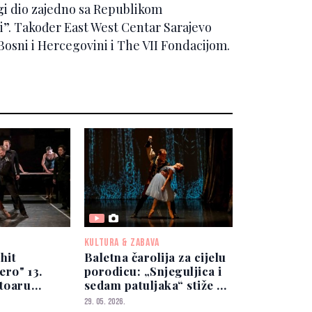
gi dio zajedno sa Republikom
”. Također East West Centar Sarajevo
Bosni i Hercegovini i The VII Fondacijom.
KULTURA & ZABAVA
 hit
Baletna čarolija za cijelu
ro" 13.
porodicu: „Snjeguljica i
rtoaru
sedam patuljaka“ stiže na
orišta
scenu NPS
29. 05. 2026.