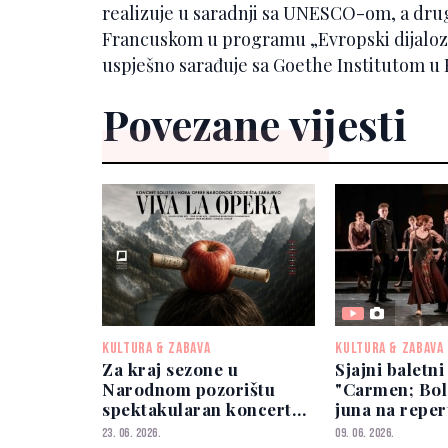
realizuje u saradnji sa UNESCO-om, a dru
Francuskom u programu „Evropski dijalozi
uspješno sarađuje sa Goethe Institutom u 
Povezane vijesti
KULTURA & ZABAVA
KULTURA & ZABAVA
Za kraj sezone u
Sjajni baletni
Narodnom pozorištu
"Carmen; Bole
spektakularan koncert
juna na repe
solista i hora Opere "Viva
Narodnog poz
23. 06. 2026.
09. 06. 2026.