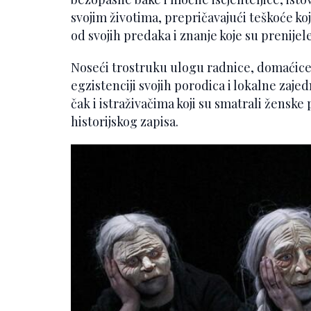
svojim životima, prepričavajući teškoće ko
od svojih predaka i znanje koje su prenije
Noseći trostruku ulogu radnice, domaćice 
egzistenciji svojih porodica i lokalne zaje
čak i istraživačima koji su smatrali žensk
historijskog zapisa.