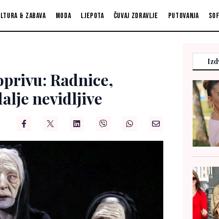
ltura & zabava
Moda
Ljepota
Čuvaj zdravlje
Putovanja
So
Izd
oprivu: Radnice,
dalje nevidljive