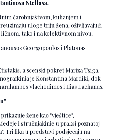
tantinosa Ntellasa.
rodnim čarobnjaštvom, kuhanjem i
euzimaju uloge triju žena, oživljavajući
 ličnom, tako i na kolektivnom nivou.
 Manousos Georgopoulos i Platonas
istakis, a scenski pokret Mariza Tsiga.
imografkinja je Konstantina Mardiki, dok
Charalambos Vlachodimos i Ilias Lachanas.
vu"
a prikazuje žene kao "vještice",
edeje i stručnjakinje u praksi poznatoj
". Tri lika u predstavi podsjećaju na
ovremeno poznate i arhetipske. Govore o