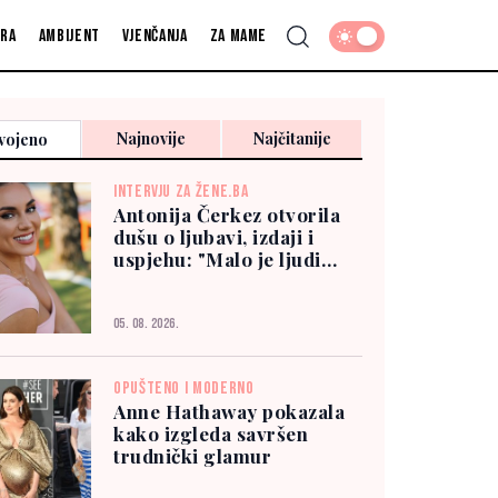
fra
Ambijent
Vjenčanja
Za mame
Najnovije
Najčitanije
vojeno
INTERVJU ZA ŽENE.BA
Antonija Čerkez otvorila
dušu o ljubavi, izdaji i
uspjehu: "Malo je ljudi
kojima možete vjerovati"
05. 08. 2026.
OPUŠTENO I MODERNO
Anne Hathaway pokazala
kako izgleda savršen
trudnički glamur