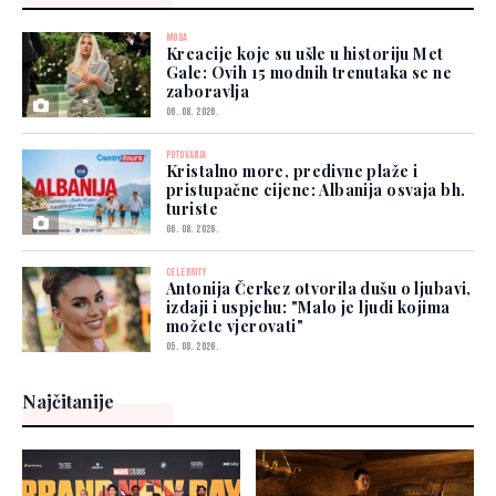
MODA
Kreacije koje su ušle u historiju Met
Gale: Ovih 15 modnih trenutaka se ne
zaboravlja
06. 08. 2026.
PUTOVANJA
Kristalno more, predivne plaže i
pristupačne cijene: Albanija osvaja bh.
turiste
06. 08. 2026.
CELEBRITY
Antonija Čerkez otvorila dušu o ljubavi,
izdaji i uspjehu: "Malo je ljudi kojima
možete vjerovati"
05. 08. 2026.
Najčitanije