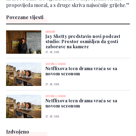
propovijeda moral, a s druge skriva najsočnije grijehe.”
Povezane vijesti
AMBIJENT
Jay Shetty predstavio novi podcast
studio: Prostor osmišljen da gosti
zaborave na kamere
07. 08. 2026.
KULTURA & ZABAVA
Netflixova teen drama vraća se sa
novom sezonom
07. 08. 2026.
KULTURA & ZABAVA
Netflixova teen drama vraća se sa
novom sezonom
07. 08. 2026.
Izdvojeno