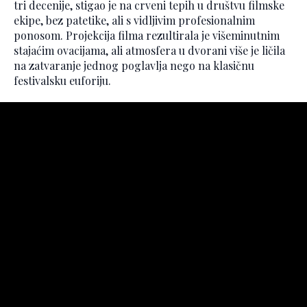
tri decenije, stigao je na crveni tepih u društvu filmske
ekipe, bez patetike, ali s vidljivim profesionalnim
ponosom. Projekcija filma rezultirala je višeminutnim
stajaćim ovacijama, ali atmosfera u dvorani više je ličila
na zatvaranje jednog poglavlja nego na klasičnu
festivalsku euforiju.