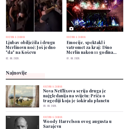
KULTURA & ZABAVA
KULTURA & ZABAVA
Ljubav obilježila i drugu
Emocije, spektakl i
Merlinovu noć: Još jedno
vatromet za kraj: Dino
"da" na Koševu
Merlin nakon 11 godina
ponovo osvojio Koševo
02. 08. 2026.
01. 08. 2026.
Najnovije
KULTURA & ZABAVA
Nova Netflixova serija druga je
najgledanija na svijetu: Priča o
tragediji koja je šokirala planetu
05. 08. 2026.
KULTURA & ZABAVA
Woody Harrelson ovog augusta u
Sarajevu