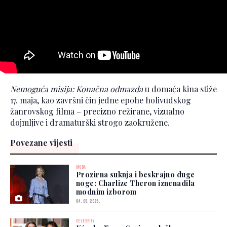
Nemoguća misija: Konačna odmazda
u domaća kina stiže
17. maja, kao završni čin jedne epohe holivudskog
žanrovskog filma – precizno režirane, vizualno
dojmljive i dramaturški strogo zaokružene.
Povezane vijesti
MODA
Prozirna suknja i beskrajno duge
noge: Charlize Theron iznenadila
modnim izborom
04. 08. 2026.
CELEBRITY