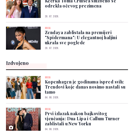
Kćerka Toma Cruisea službeno se
odrekla očevog prezimena
28. 07. 2026.
MODA
Zendaya zablistala na premijeri
"Spidermana": U elegantnoj haljini
ukrala sve poglede
28. 07. 2026.
Izdvojeno
MODA
Kopenhagen je godinama ispred svih:
Trendovi koje danas nosimo nastali su
tamo
04. 08. 2026.
MODA
Prvi izlazak nakon bajkovitog
vjenčanja: Dua Lipa i Callum Turner
zablistali u New Yorku
04. 08. 2026.