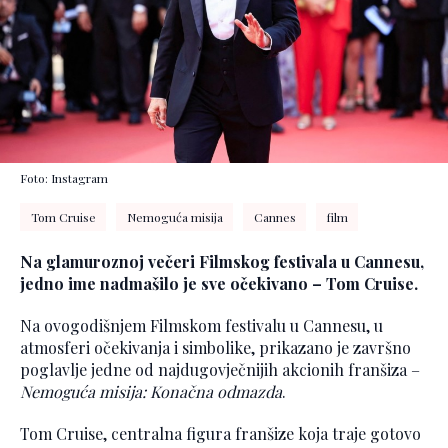
Foto: Instagram
Tom Cruise
Nemoguća misija
Cannes
film
Na glamuroznoj večeri Filmskog festivala u Cannesu,
jedno ime nadmašilo je sve očekivano – Tom Cruise.
Na ovogodišnjem Filmskom festivalu u Cannesu, u
atmosferi očekivanja i simbolike, prikazano je završno
poglavlje jedne od najdugovječnijih akcionih franšiza –
Nemoguća misija: Konačna odmazda
.
Tom Cruise, centralna figura franšize koja traje gotovo