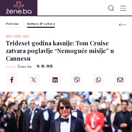
Početna
Kultura & zabava
KRAJ JEDNE SAGE
Trideset godina kasnije: Tom Cruise
zatvara poglavlje “Nemoguće misije” u
Cannesu
Autor:
Žene.ba
16. 05. 2025.