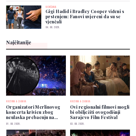
VJENČANJA
Gigi Hadid i Bradley Cooper viđeni s
prstenjem: Fanovi uvjereni da su se
vjenčali
04. 08. 2026.
Najčitanije
KULTURA & ZABAVA
KULTURA & ZABAVA
Organizatori Merlinovog
Ovi regionalni filmovi mogli
koncerta krivicu zbog
bi obilježiti ovogodišnji
neulaska prebacuju na
Sarajevo Film Festival
publiku
01. 08. 2026.
03. 08. 2026.