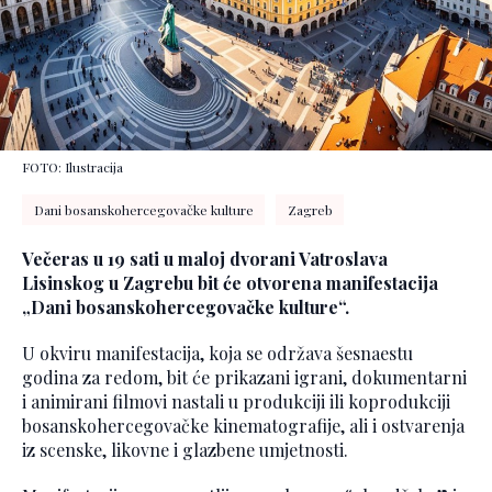
FOTO: Ilustracija
Dani bosanskohercegovačke kulture
Zagreb
Večeras u 19 sati u maloj dvorani Vatroslava
Lisinskog u Zagrebu bit će otvorena manifestacija
„Dani bosanskohercegovačke kulture“.
U okviru manifestacija, koja se održava šesnaestu
godina za redom, bit će prikazani igrani, dokumentarni
i animirani filmovi nastali u produkciji ili koprodukciji
bosanskohercegovačke kinematografije, ali i ostvarenja
iz scenske, likovne i glazbene umjetnosti.