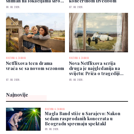
sniman na lokacijama širom
koncertnom izvedbom
svijeta
06. 08. 2026.
07. 08. 2026.
KULTURA & ZABAVA
KULTURA & ZABAVA
Netflixova teen drama
Nova Netflixova serija
vraća se sa novom sezonom
druga je najgledanija na
svijetu: Priča o tragediji
koja je šokirala planetu
07. 08. 2026.
05. 08. 2026.
Najnovije
KULTURA & ZABAVA
Magla Band stiže u Sarajevo: Nakon
sedam rasprodanih koncerata u
Beogradu spremaju spektakl
09. 08. 2026.