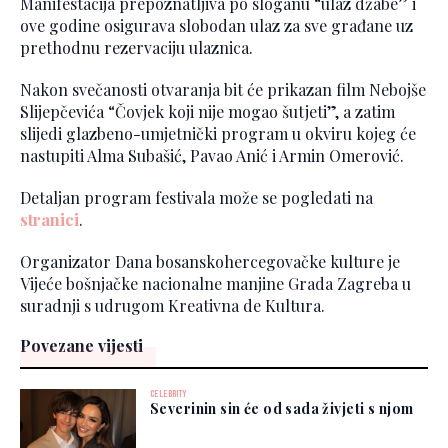
Manifestacija prepoznatljiva po sloganu “ulaz džabe” i
ove godine osigurava slobodan ulaz za sve građane uz
prethodnu rezervaciju ulaznica.
Nakon svečanosti otvaranja bit će prikazan film Nebojše
Slijepčevića “Čovjek koji nije mogao šutjeti”, a zatim
slijedi glazbeno-umjetnički program u okviru kojeg će
nastupiti Alma Subašić, Pavao Anić i Armin Omerović.
Detaljan program festivala može se pogledati na
stranici
.
Organizator Dana bosanskohercegovačke kulture je
Vijeće bošnjačke nacionalne manjine Grada Zagreba u
suradnji s udrugom Kreativna de Kultura.
Povezane vijesti
CELEBRITY
Severinin sin će od sada živjeti s njom