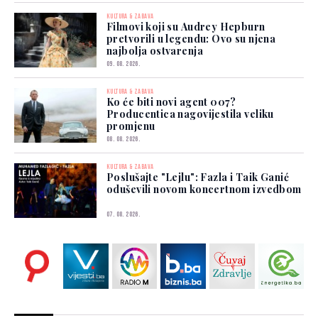
KULTURA & ZABAVA
Filmovi koji su Audrey Hepburn
pretvorili u legendu: Ovo su njena
najbolja ostvarenja
09. 08. 2026.
KULTURA & ZABAVA
Ko će biti novi agent 007?
Producentica nagovijestila veliku
promjenu
08. 08. 2026.
KULTURA & ZABAVA
Poslušajte "Lejlu": Fazla i Taik Ganić
oduševili novom koncertnom izvedbom
07. 08. 2026.