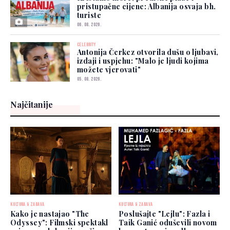
pristupačne cijene: Albanija osvaja bh.
turiste
06. 08. 2026.
CELEBRITY
Antonija Čerkez otvorila dušu o ljubavi,
izdaji i uspjehu: "Malo je ljudi kojima
možete vjerovati"
05. 08. 2026.
Najčitanije
KULTURA & ZABAVA
KULTURA & ZABAVA
Kako je nastajao "The
Poslušajte "Lejlu": Fazla i
Odyssey": Filmski spektakl
Taik Ganić oduševili novom