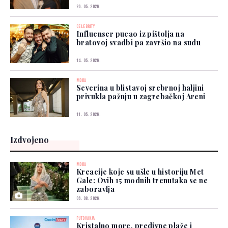
26. 05. 2026.
CELEBRITY
Influenser pucao iz pištolja na
bratovoj svadbi pa završio na sudu
14. 05. 2026.
MODA
Severina u blistavoj srebrnoj haljini
privukla pažnju u zagrebačkoj Areni
11. 05. 2026.
Izdvojeno
MODA
Kreacije koje su ušle u historiju Met
Gale: Ovih 15 modnih trenutaka se ne
zaboravlja
06. 08. 2026.
PUTOVANJA
Kristalno more, predivne plaže i