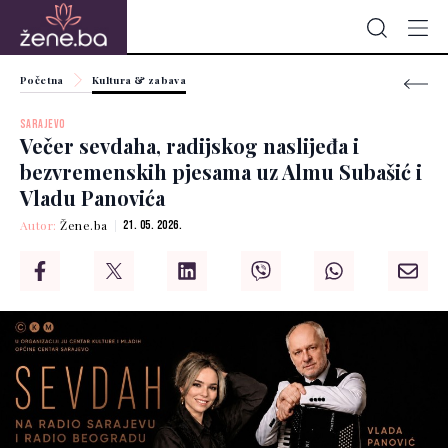
Početna
Kultura & zabava
SARAJEVO
Večer sevdaha, radijskog naslijeđa i
bezvremenskih pjesama uz Almu Subašić i
Vladu Panovića
Autor:
Žene.ba
21. 05. 2026.