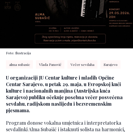
Foto: Ilustracija
alma subasic
Vlada Panović
Večer sevdaha
Sarajevo
U organizaciji JU Centar kulture i mladih Općine
Centar Sarajevo, u petak 29. maja, u Evropskoj kući
kulture i nacionalnih manjina (Austrijska kuća
Sarajevo) publiku očekuje posebna večer posvećena
sevdahu, radijskom naslijeđu i bezvremenskim
pjesmama.
Program donose vokalna umjetnica i interpretatorka
sevdalinki Alma Subašić i istaknuti solista na harmonici,