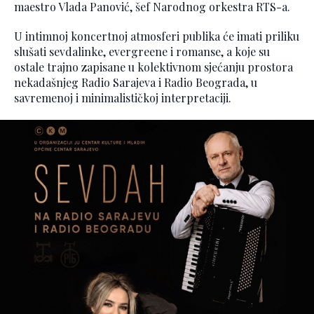
maestro Vlada Panović, šef Narodnog orkestra RTS-a.
U intimnoj koncertnoj atmosferi publika će imati priliku
slušati sevdalinke, evergreene i romanse, a koje su
ostale trajno zapisane u kolektivnom sjećanju prostora
nekadašnjeg Radio Sarajeva i Radio Beograda, u
savremenoj i minimalističkoj interpretaciji.