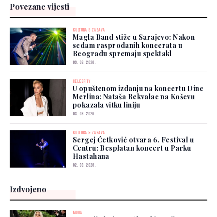
Povezane vijesti
KULTURA & ZABAVA
Magla Band stiže u Sarajevo: Nakon
sedam rasprodanih koncerata u
Beogradu spremaju spektakl
09. 08. 2026.
CELEBRITY
U opuštenom izdanju na koncertu Dine
Merlina: Nataša Bekvalac na Koševu
pokazala vitku liniju
03. 08. 2026.
KULTURA & ZABAVA
Sergej Ćetković otvara 6. Festival u
Centru: Besplatan koncert u Parku
Hastahana
02. 08. 2026.
Izdvojeno
MODA