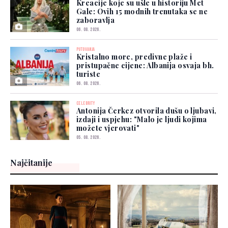
Kreacije koje su ušle u historiju Met
Gale: Ovih 15 modnih trenutaka se ne
zaboravlja
06. 08. 2026.
PUTOVANJA
Kristalno more, predivne plaže i
pristupačne cijene: Albanija osvaja bh.
turiste
06. 08. 2026.
CELEBRITY
Antonija Čerkez otvorila dušu o ljubavi,
izdaji i uspjehu: "Malo je ljudi kojima
možete vjerovati"
05. 08. 2026.
Najčitanije