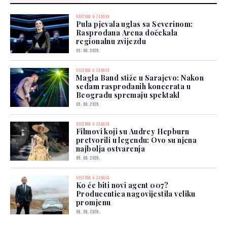
KULTURA & ZABAVA
Pula pjevala uglas sa Severinom:
Rasprodana Arena dočekala
regionalnu zvijezdu
09. 08. 2026.
KULTURA & ZABAVA
Magla Band stiže u Sarajevo: Nakon
sedam rasprodanih koncerata u
Beogradu spremaju spektakl
09. 08. 2026.
KULTURA & ZABAVA
Filmovi koji su Audrey Hepburn
pretvorili u legendu: Ovo su njena
najbolja ostvarenja
09. 08. 2026.
KULTURA & ZABAVA
Ko će biti novi agent 007?
Producentica nagovijestila veliku
promjenu
08. 08. 2026.