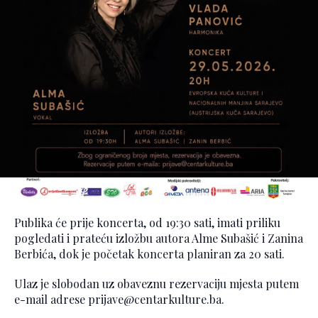
Publika će prije koncerta, od 19:30 sati, imati priliku
pogledati i prateću izložbu autora Alme Subašić i Zanina
Berbića, dok je početak koncerta planiran za 20 sati.
Ulaz je slobodan uz obaveznu rezervaciju mjesta putem
e-mail adrese prijave@centarkulture.ba.