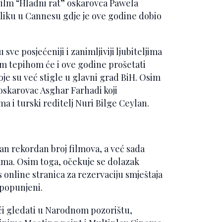
film “Hladni rat” oskarovca Pawela
ubliku u Cannesu gdje je ove godine dobio
sve posjećeniji i zanimljiviji ljubiteljima
im tepihom će i ove godine prošetati
koje su već stigle u glavni grad BiH. Osim
oskarovac Asghar Farhadi koji
 i turski reditelj Nuri Bilge Ceylan.
zan rekordan broj filmova, a već sada
ma. Osim toga, očekuje se dolazak
online stranica za rezervaciju smještaja
 popunjeni.
oći gledati u Narodnom pozorištu,