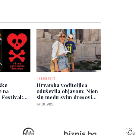
CELEBRITY
ške
Hrvatska voditeljica
e na
oduševila objavom: Njen
 Festival:
sin među svim dresovima
mijera
izabrao Zmajeve
04. 08. 2026.
august