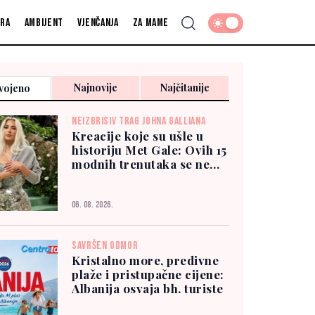
fra
Ambijent
Vjenčanja
Za mame
Najnovije
Najčitanije
vojeno
NEIZBRISIV TRAG JOHNA GALLIANA
Kreacije koje su ušle u
historiju Met Gale: Ovih 15
modnih trenutaka se ne
zaboravlja
06. 08. 2026.
SAVRŠEN ODMOR
Kristalno more, predivne
plaže i pristupačne cijene:
Albanija osvaja bh. turiste