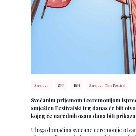
Sarajevo
SFF
BiH
Sarajevo Film Festival
Svečanim prijemom i ceremonijom ispred
smješten Festivalski trg danas će biti otv
kojeg će narednih osam dana biti prikazan
Uloga domaćina svečane ceremonije otvara