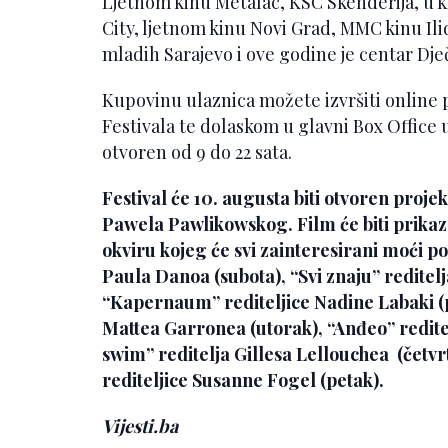
Ljetnom kinu Metalac, KSC Skenderija, u 
City, ljetnom kinu Novi Grad, MMC kinu Ilid
mladih Sarajevo i ove godine je centar D
Kupovinu ulaznica možete izvršiti online
Festivala te dolaskom u glavni Box Office
otvoren od 9 do 22 sata.
Festival će 10. augusta biti otvoren proje
Pawela Pawlikowskog. Film će biti prika
okviru kojeg će svi zainteresirani moći pog
Paula Danoa (subota), “Svi znaju” reditel
“Kapernaum” rediteljice Nadine Labaki (
Mattea Garronea (utorak), “Anđeo” reditel
swim” reditelja Gillesa Lellouchea (čet
rediteljice Susanne Fogel (petak).
Vijesti.ba