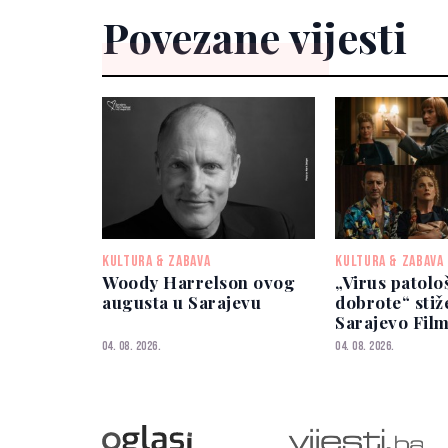
Povezane vijesti
KULTURA & ZABAVA
KULTURA & ZABAVA
Woody Harrelson ovog
„Virus patolo
augusta u Sarajevu
dobrote“ stiž
Sarajevo Film
Svjetska pre
04. 08. 2026.
04. 08. 2026.
zakazana za 