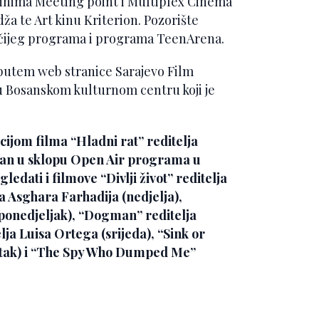
kinima Meeting point i Multiplex Cinema
ža te Art kinu Kriterion. Pozorište
ječijeg programa i programa TeenArena.
 putem web stranice Sarajevo Film
 u Bosanskom kulturnom centru koji je
kcijom filma “Hladni rat” reditelja
zan u sklopu Open Air programa u
ledati i filmove “Divlji život” reditelja
ja Asghara Farhadija (nedjelja),
ponedjeljak), “Dogman” reditelja
ja Luisa Ortega (srijeda), “Sink or
vrtak) i “The Spy Who Dumped Me”