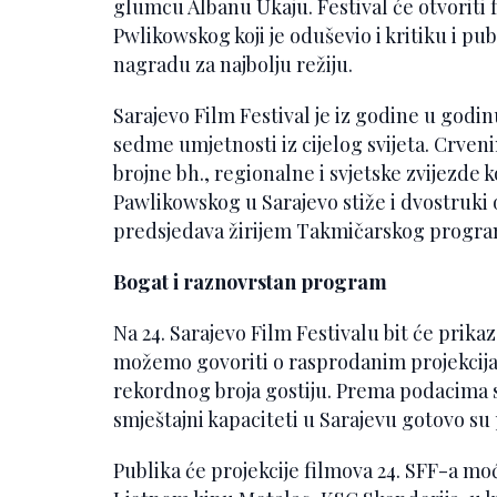
glumcu Albanu Ukaju. Festival će otvoriti 
Pwlikowskog koji je oduševio i kritiku i p
nagradu za najbolju režiju.
Sarajevo Film Festival je iz godine u godinu 
sedme umjetnosti iz cijelog svijeta. Crven
brojne bh., regionalne i svjetske zvijezde 
Pawlikowskog u Sarajevo stiže i dvostruki 
predsjedava žirijem Takmičarskog programa
Bogat i raznovrstan program
Na 24. Sarajevo Film Festivalu bit će prika
možemo govoriti o rasprodanim projekcija
rekordnog broja gostiju. Prema podacima s 
smještajni kapaciteti u Sarajevu gotovo su
Publika će projekcije filmova 24. SFF-a m