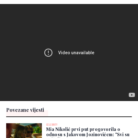
Povezane vijesti
CELEBRITY
Mia Nikolić prvi put progovorila o
odnosu s Jakovom Jozinovićem: "Svi su