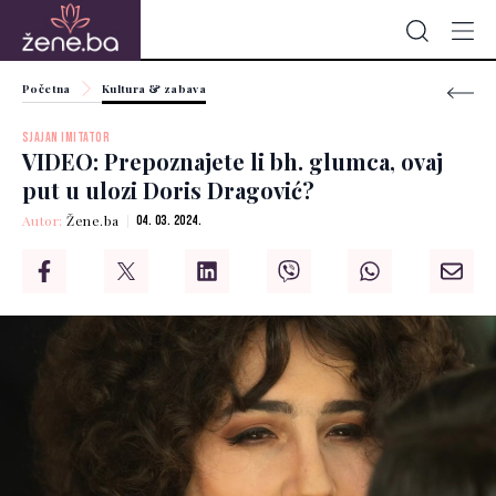
Početna
Kultura & zabava
SJAJAN IMITATOR
VIDEO: Prepoznajete li bh. glumca, ovaj
put u ulozi Doris Dragović?
Autor:
Žene.ba
04. 03. 2024.