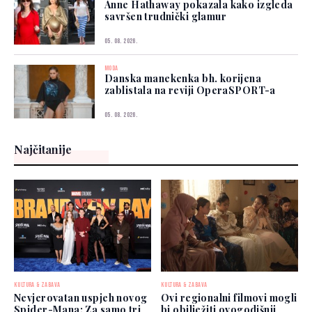
Anne Hathaway pokazala kako izgleda
savršen trudnički glamur
05. 08. 2026.
MODA
Danska manekenka bh. korijena
zablistala na reviji OperaSPORT-a
05. 08. 2026.
Najčitanije
KULTURA & ZABAVA
KULTURA & ZABAVA
Nevjerovatan uspjeh novog
Ovi regionalni filmovi mogli
Spider-Mana: Za samo tri
bi obilježiti ovogodišnji