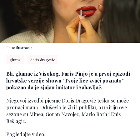
Foto: Ilustracija
gluma
doris dragovic
Bh. glumac iz Visokog, Faris Pinjo je u prvoj epizodi
hrvatske verzije showa "Tvoje lice zvuči poznato"
pokazao da je sjajan imitator i zabavljač.
Njegovoj izvedbi pjesme Doris Dragović teško se može
pronaći mana. Oduševio je žiri i publiku, a u žiriju ove
sezone su Minea, Goran Navojec, Mario Roth i Enis
Bešlagić.
Pogledajte video.