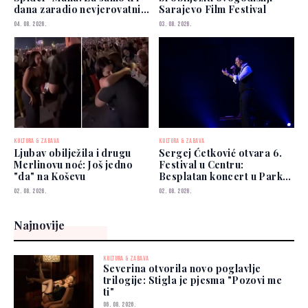
dana zaradio nevjerovatnih
Sarajevo Film Festival
927 miliona dolara
04. 08. 2026.
03. 08. 2026.
KULTURA & ZABAVA
KULTURA & ZABAVA
Ljubav obilježila i drugu
Sergej Ćetković otvara 6.
Merlinovu noć: Još jedno
Festival u Centru:
"da" na Koševu
Besplatan koncert u Parku
Hastahana
02. 08. 2026.
02. 08. 2026.
Najnovije
KULTURA & ZABAVA
Severina otvorila novo poglavlje
trilogije: Stigla je pjesma "Pozovi me
ti"
06. 08. 2026.