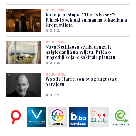
KULTURA & ZABAVA
Kako je nastajao "The Odyssey":
Filmski spektakl sniman na lokacijama
širom svijeta
06. 08. 2026.
KULTURA & ZABAVA
Nova Netflixova serija druga je
najgledanija na svijetu: Priča o
tragediji koja je šokirala planetu
05. 08. 2026.
KULTURA & ZABAVA
Woody Harrelson ovog augusta u
Sarajevu
04. 08. 2026.