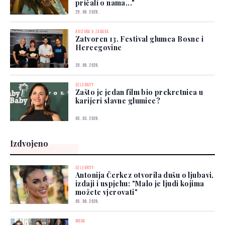
pričali o nama..."
29. 06. 2026.
KULTURA & ZABAVA
Zatvoren 13. Festival glumca Bosne i
Hercegovine
20. 06. 2026.
CELEBRITY
Zašto je jedan film bio prekretnica u
karijeri slavne glumice?
05. 03. 2026.
Izdvojeno
CELEBRITY
Antonija Čerkez otvorila dušu o ljubavi,
izdaji i uspjehu: "Malo je ljudi kojima
možete vjerovati"
05. 08. 2026.
MODA