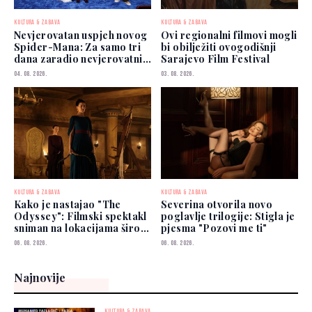
KULTURA & ZABAVA
KULTURA & ZABAVA
Nevjerovatan uspjeh novog
Ovi regionalni filmovi mogli
Spider-Mana: Za samo tri
bi obilježiti ovogodišnji
dana zaradio nevjerovatnih
Sarajevo Film Festival
927 miliona dolara
04. 08. 2026.
03. 08. 2026.
KULTURA & ZABAVA
KULTURA & ZABAVA
Kako je nastajao "The
Severina otvorila novo
Odyssey": Filmski spektakl
poglavlje trilogije: Stigla je
sniman na lokacijama širom
pjesma "Pozovi me ti"
svijeta
06. 08. 2026.
06. 08. 2026.
Najnovije
KULTURA & ZABAVA