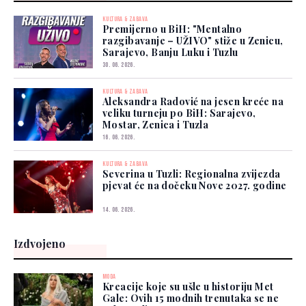
KULTURA & ZABAVA
Premijerno u BiH: "Mentalno
razgibavanje – UŽIVO" stiže u Zenicu,
Sarajevo, Banju Luku i Tuzlu
30. 06. 2026.
KULTURA & ZABAVA
Aleksandra Radović na jesen kreće na
veliku turneju po BiH: Sarajevo,
Mostar, Zenica i Tuzla
16. 06. 2026.
KULTURA & ZABAVA
Severina u Tuzli: Regionalna zvijezda
pjevat će na dočeku Nove 2027. godine
14. 06. 2026.
Izdvojeno
MODA
Kreacije koje su ušle u historiju Met
Gale: Ovih 15 modnih trenutaka se ne