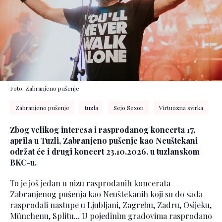
Foto: Zabranjeno pušenje
Zabranjeno pušenje
tuzla
Sejo Sexon
Virtuozna svirka
Zbog velikog interesa i rasprodanog koncerta 17.
aprila u Tuzli, Zabranjeno pušenje kao Neuštekani
održat će i drugi koncert 23.10.2026. u tuzlanskom
BKC-u.
To je još jedan u nizu rasprodanih koncerata
Zabranjenog pušenja kao Neuštekanih koji su do sada
rasprodali nastupe u Ljubljani, Zagrebu, Zadru, Osijeku,
Münchenu, Splitu... U pojedinim gradovima rasprodano