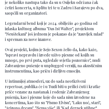
je nekoliko nastupa tako da su u Osijeku održana čak
četiri koncerta, u Splitu tri te u Zadru i Sarajevu po dva,
saopćili su organizatori.
Legendarni bend koji je 2024. obilježio 40 godina od
izlaska kultnog albuma "Das Ist Walter", projektom
"Neuštekani" još jednom je pokazao da je "zauvijek mlad"
i spreman za nove izazove.
Ovaj projekt, kojim je Sejo Sexon želio da, kako kaže,
"ispravi nepravdu i izvede uživo pjesme od kojih su
mnoge, po prvi puta, ugledale svjetla pozornice", nudi
Zabranjeno pušenje u unplugged verziji, na akustičnim
instrumentima, kao priču i dirljivu emociju.
U intimnijoj atmosferi, uz do sada neotkriveni
repertoar, publika će i u Tuzli biti u prilici čuti i kratke
priče vezane za nastanak i rođenje Zabranjenog
pušenja, kao i pjesme koje do sada nisu izvođene na
koncertima, kao što su "Pismo Elvisu", "Laku noć, stari",
"Arizona dream", "Nema više", ili "Kad dernek utihne“...