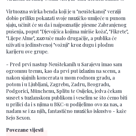
Virtuozna svirka benda koji je u "neuštekanoj" verziji
dobio priliku pokazati svoje muzičko umijeće u punom
sjaju, učinit će su da i najpoznatije pjesme Zabranjenog
pušenja, poput "Djevojčica kojima miriše koža", "Fikrete",
"Lijepe Alme", zazvuče malo drugačije, a publika će
uživati u jedinstvenoj "vožnji" kroz dugu i plodnu
karijeru ove grupe.
- Pred prvi nastup Neuštekanih u Sarajevu imao sam
ogromnu tremu, kao da prvi put izlazim na scenu, a
nakon sjajnih koncerata u mom rodnom gradu, a
potom i u Ljubljani, Zagrebu, Zadru, Beogradu,
Podgorici, Münchenu, Splitu te Osijeku, jedva čekam
susret s tuzlanskom publikom i veselim se što ćemo biti
u prilici da i s njima u BKC-u podijelimo ovo za nas, a
nadam se i za njih, fantastično muzičko iskustvo - kaže
Sejo Sexon.
Povezane vijesti