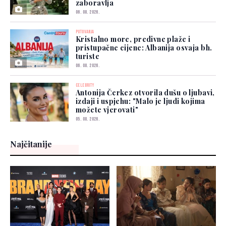
zaboravlja
06. 08. 2026.
PUTOVANJA
Kristalno more, predivne plaže i
pristupačne cijene: Albanija osvaja bh.
turiste
06. 08. 2026.
CELEBRITY
Antonija Čerkez otvorila dušu o ljubavi,
izdaji i uspjehu: "Malo je ljudi kojima
možete vjerovati"
05. 08. 2026.
Najčitanije