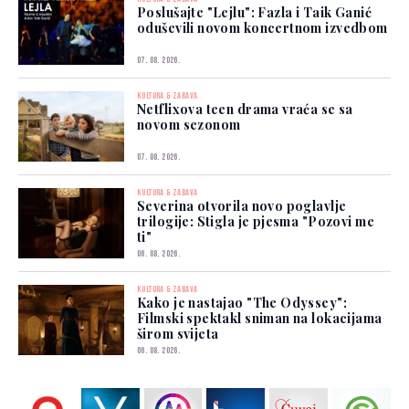
Poslušajte "Lejlu": Fazla i Taik Ganić
oduševili novom koncertnom izvedbom
07. 08. 2026.
KULTURA & ZABAVA
Netflixova teen drama vraća se sa
novom sezonom
07. 08. 2026.
KULTURA & ZABAVA
Severina otvorila novo poglavlje
trilogije: Stigla je pjesma "Pozovi me
ti"
06. 08. 2026.
KULTURA & ZABAVA
Kako je nastajao "The Odyssey":
Filmski spektakl sniman na lokacijama
širom svijeta
06. 08. 2026.