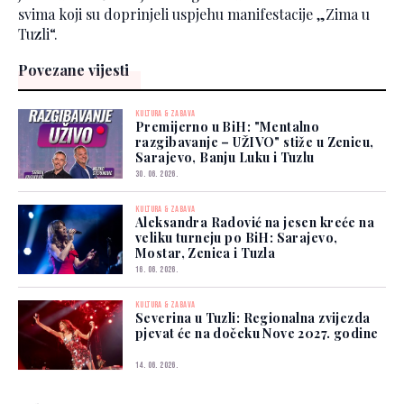
svima koji su doprinjeli uspjehu manifestacije „Zima u
Tuzli“.
Povezane vijesti
KULTURA & ZABAVA
Premijerno u BiH: "Mentalno
razgibavanje – UŽIVO" stiže u Zenicu,
Sarajevo, Banju Luku i Tuzlu
30. 06. 2026.
KULTURA & ZABAVA
Aleksandra Radović na jesen kreće na
veliku turneju po BiH: Sarajevo,
Mostar, Zenica i Tuzla
16. 06. 2026.
KULTURA & ZABAVA
Severina u Tuzli: Regionalna zvijezda
pjevat će na dočeku Nove 2027. godine
14. 06. 2026.