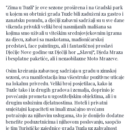
"Zima u Tuzli" je ove sezone proširena i na Gradski park
u kojem su obrtnici grada Tuzle bili zaduženi za gastro i
zanatsku ponudu, a dječiji zabavni sadržaji su u sve dane
vikenda privukli veliki broj nasmijanih mališana sa
kojima smo uživali u viteškim srednjovjekovnim igrama
za djecu, zabavi sa maskotama, mađioničarskoj
predstavi, face paintingu, ali i fantastičnoj proslavi
Dječije Nove godine uz Dječiji hor „Slavuj“, Djeda Mraza
i besplatne paketiće, ali i nezaobilazne Moto Mrazeve.
Osim kreiranja zabavnog sadržaja u gradu u zimskoj
sezoni, ova manifestacija ima višestruke pozitivne uticaje
na lokalnu privredu. Veliki broj posjetilaca, kako iz
Tuzle tako i iz drugih gradova i zemalja, doprinio je
povećanju prometa u ugostiteljskim objektima, ali i u
drugim uslužnim djelatnostima. Hoteli i privatni
smještajni kapaciteti su imali značajno uvećanu
potražnju za njihovim uslugama, što je donijelo dodatne
benefite poduzetnicima i njihovom poslovanju, saopćio
je tim Turističke zajednice grada Tuzla uz zahvalnost