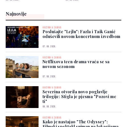
Najnovije
KULTURA & ZABAVA
Poslušajte "Lejlu": Fazla i Taik Ganić
oduševili novom koncertnom izvedbom
07. 08. 2026.
KULTURA & ZABAVA
Netflixova teen drama vraća se sa
novom sezonom
07. 08. 2026.
KULTURA & ZABAVA
Severina otvorila novo poglavlje
trilogije: Stigla je pjesma "Pozovi me
ti"
06. 08. 2026.
KULTURA & ZABAVA
Kako je nastajao "The Odyssey":
Filmski spektakl sniman na lokacijama