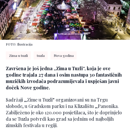
FOTO: Ilustracija
Zima u tuzli
tuzla
Nova godina
Završena je još jedna „Zima u Tuzli“, koja je ove
godine trajala 27 dana i osim nastupa 30 fantastičnih
muzičkih izvođača podrazumijevala i uspješan javni
doček Nove godine.
Sadržaji „Zime u Tuzli“ organizovani su na Trgu
slobode, u Gradskom parku i na Klizalištu „Panonika.
Zabilježeno je oko 120.000 posjetilaca, što je doprinjelo
da se Tuzla potvrdi kao grad sa jednim od najboljih
zimskih festivala u regiji.