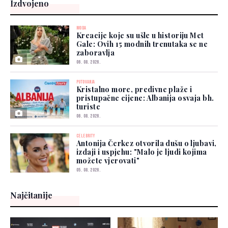
Izdvojeno
MODA
Kreacije koje su ušle u historiju Met
Gale: Ovih 15 modnih trenutaka se ne
zaboravlja
06. 08. 2026.
PUTOVANJA
Kristalno more, predivne plaže i
pristupačne cijene: Albanija osvaja bh.
turiste
06. 08. 2026.
CELEBRITY
Antonija Čerkez otvorila dušu o ljubavi,
izdaji i uspjehu: "Malo je ljudi kojima
možete vjerovati"
05. 08. 2026.
Najčitanije