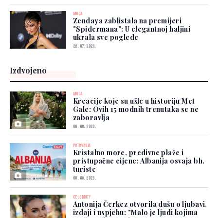
MODA
Zendaya zablistala na premijeri
"Spidermana": U elegantnoj haljini
ukrala sve poglede
28. 07. 2026.
Izdvojeno
MODA
Kreacije koje su ušle u historiju Met
Gale: Ovih 15 modnih trenutaka se ne
zaboravlja
06. 08. 2026.
PUTOVANJA
Kristalno more, predivne plaže i
pristupačne cijene: Albanija osvaja bh.
turiste
06. 08. 2026.
CELEBRITY
Antonija Čerkez otvorila dušu o ljubavi,
izdaji i uspjehu: "Malo je ljudi kojima