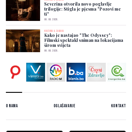
Severina otvorila novo poglavlje
trilogije: Stigla je pjesma "Pozovi me
ti"
06. 08. 2026.
KULTURA & ZABAVA
Kako je nastajao "The Odyssey":
Filmski spektakl sniman na lokacijama
širom svijeta
06. 08. 2026.
O nama
Oglašavanje
Kontakt