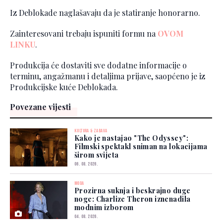
Iz Deblokade naglašavaju da je statiranje honorarno.
Zainteresovani trebaju ispuniti formu na
OVOM
LINKU
.
Produkcija će dostaviti sve dodatne informacije o
terminu, angažmanu i detaljima prijave, saopćeno je iz
Produkcijske kuće Deblokada.
Povezane vijesti
KULTURA & ZABAVA
Kako je nastajao "The Odyssey":
Filmski spektakl sniman na lokacijama
širom svijeta
06. 08. 2026.
MODA
Prozirna suknja i beskrajno duge
noge: Charlize Theron iznenadila
modnim izborom
04. 08. 2026.