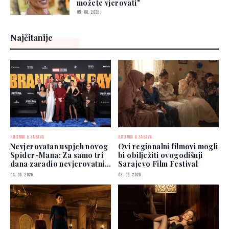
možete vjerovati"
05. 08. 2026.
Najčitanije
KULTURA & ZABAVA
KULTURA & ZABAVA
Nevjerovatan uspjeh novog
Ovi regionalni filmovi mogli
Spider-Mana: Za samo tri
bi obilježiti ovogodišnji
dana zaradio nevjerovatnih
Sarajevo Film Festival
927 miliona dolara
04. 08. 2026.
03. 08. 2026.