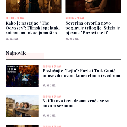
KULTURA & ZABAVA
KULTURA & ZABAVA
Kako je nastajao "The
Severina otvorila novo
Odyssey": Filmski spektakl
poglavlje trilogije: Stigla je
sniman na lokacijama širom
pjesma "Pozovi me ti"
svijeta
06. 08. 2026.
06. 08. 2026.
Najnovije
KULTURA & ZABAVA
Poslušajte "Lejlu": Fazla i Taik Ganić
oduševili novom koncertnom izvedbom
07. 08. 2026.
KULTURA & ZABAVA
Netflixova teen drama vraća se sa
novom sezonom
07. 08. 2026.
KULTURA & ZABAVA