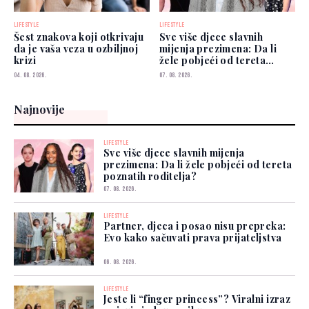
LIFESTYLE
LIFESTYLE
Šest znakova koji otkrivaju
Sve više djece slavnih
da je vaša veza u ozbiljnoj
mijenja prezimena: Da li
krizi
žele pobjeći od tereta
poznatih roditelja?
04. 08. 2026.
07. 08. 2026.
Najnovije
LIFESTYLE
Sve više djece slavnih mijenja
prezimena: Da li žele pobjeći od tereta
poznatih roditelja?
07. 08. 2026.
LIFESTYLE
Partner, djeca i posao nisu prepreka:
Evo kako sačuvati prava prijateljstva
06. 08. 2026.
LIFESTYLE
Jeste li “finger princess”? Viralni izraz