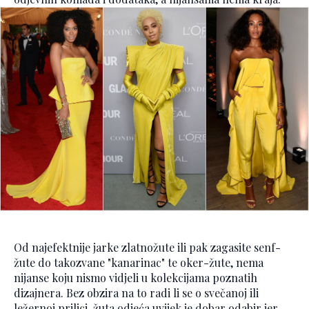
Od najefektnije jarke zlatnožute ili pak zagasite senf-
žute do takozvane "kanarinac" te oker-žute, nema
nijanse koju nismo vidjeli u kolekcijama poznatih
dizajnera. Bez obzira na to radi li se o svečanoj ili
ležernoj prilici, žuta odjeća uvijek je dobar odabir jer