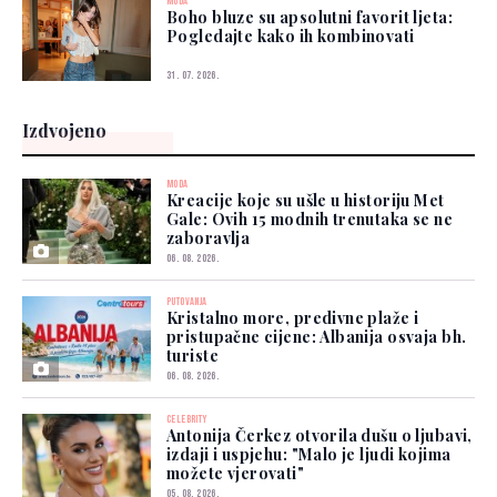
MODA
Boho bluze su apsolutni favorit ljeta:
Pogledajte kako ih kombinovati
31. 07. 2026.
Izdvojeno
MODA
Kreacije koje su ušle u historiju Met
Gale: Ovih 15 modnih trenutaka se ne
zaboravlja
06. 08. 2026.
PUTOVANJA
Kristalno more, predivne plaže i
pristupačne cijene: Albanija osvaja bh.
turiste
06. 08. 2026.
CELEBRITY
Antonija Čerkez otvorila dušu o ljubavi,
izdaji i uspjehu: "Malo je ljudi kojima
možete vjerovati"
05. 08. 2026.