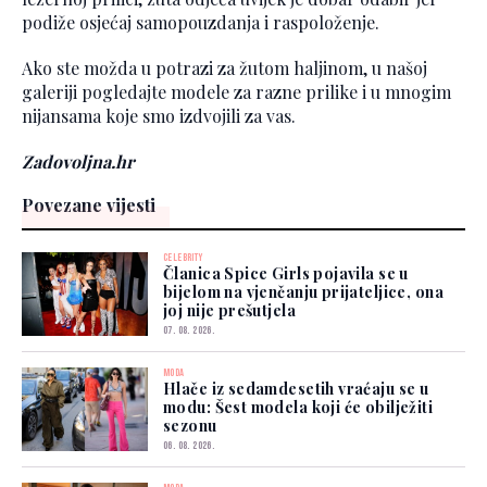
podiže osjećaj samopouzdanja i raspoloženje.
Ako ste možda u potrazi za žutom haljinom, u našoj
galeriji pogledajte modele za razne prilike i u mnogim
nijansama koje smo izdvojili za vas.
Zadovoljna.hr
Povezane vijesti
CELEBRITY
Članica Spice Girls pojavila se u
bijelom na vjenčanju prijateljice, ona
joj nije prešutjela
07. 08. 2026.
MODA
Hlače iz sedamdesetih vraćaju se u
modu: Šest modela koji će obilježiti
sezonu
06. 08. 2026.