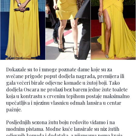
Dokazale su to i mnoge poznate dame koje su za
svečane prigode poput dodjela nagrada, premijera ili
gala večeri birale odjevne komade u žutoj boji. Tako
dodjela Oscara ne prolazi bez barem jedne žute toalete
koja u kontrastu s crvenim tepihom postaje maksimalno
upečatljiva i njezinu vlasnicu odmah lansira u centar
pažnje.
Posljednjih sezona žutu boju redovito viđamo i na
modnim pistama. Modne kuće lansirale su niz žutih
odjevnih komada i dodataka, a nijansama nema kraja.