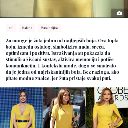
stil
haljina
žuta haljina
Za mnoge je žuta jedna od najljepših boja. Ova topla
boja, između ostalog, simbolizira nadu, sreću,
optimizam i pozitivu. Istraživanja su pokazala da
stimulira živčani sustav, aktivira memoriju i potiče
komunikaciju. U kontekstu mode, dugo se smatralo
da je jedna od najriskantnijih boja. Bez razloga, ako
pitate modne znalce, jer žuta pristaje svakoj puti.