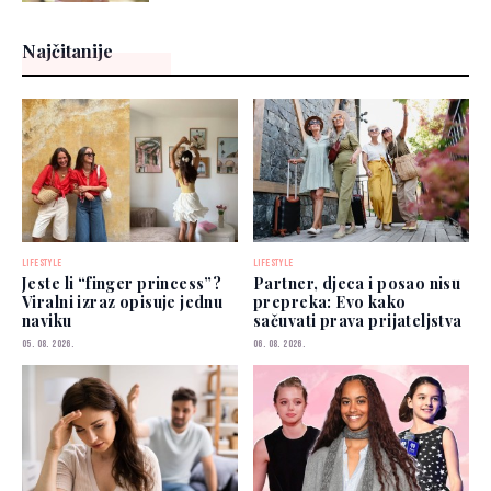
Najčitanije
LIFESTYLE
LIFESTYLE
Jeste li “finger princess”?
Partner, djeca i posao nisu
Viralni izraz opisuje jednu
prepreka: Evo kako
naviku
sačuvati prava prijateljstva
05. 08. 2026.
06. 08. 2026.