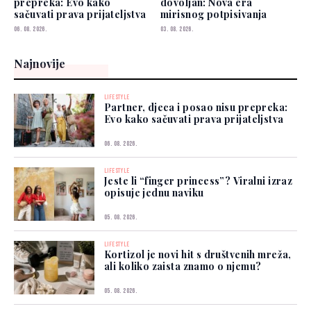
prepreka: Evo kako
dovoljan: Nova era
sačuvati prava prijateljstva
mirisnog potpisivanja
06. 08. 2026.
03. 08. 2026.
Najnovije
LIFESTYLE
Partner, djeca i posao nisu prepreka:
Evo kako sačuvati prava prijateljstva
06. 08. 2026.
LIFESTYLE
Jeste li “finger princess”? Viralni izraz
opisuje jednu naviku
05. 08. 2026.
LIFESTYLE
Kortizol je novi hit s društvenih mreža,
ali koliko zaista znamo o njemu?
05. 08. 2026.