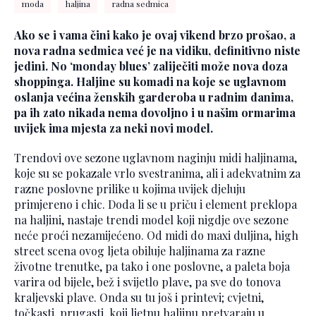
moda
haljina
radna sedmica
Ako se i vama čini kako je ovaj vikend brzo prošao, a
nova radna sedmica već je na vidiku, definitivno niste
jedini. No ‘monday blues’ zaliječiti može nova doza
shoppinga. Haljine su komadi na koje se uglavnom
oslanja većina ženskih garderoba u radnim danima,
pa ih zato nikada nema dovoljno i u našim ormarima
uvijek ima mjesta za neki novi model.
Trendovi ove sezone uglavnom naginju midi haljinama,
koje su se pokazale vrlo svestranima, ali i adekvatnim za
razne poslovne prilike u kojima uvijek djeluju
primjereno i chic. Doda li se u priču i element preklopa
na haljini, nastaje trendi model koji nigdje ove sezone
neće proći nezamijećeno. Od midi do maxi duljina, high
street scena ovog ljeta obiluje haljinama za razne
životne trenutke, pa tako i one poslovne, a paleta boja
varira od bijele, bež i svijetlo plave, pa sve do tonova
kraljevski plave. Onda su tu još i printevi; cvjetni,
točkasti, prugasti, koji ljetnu haljinu pretvaraju u