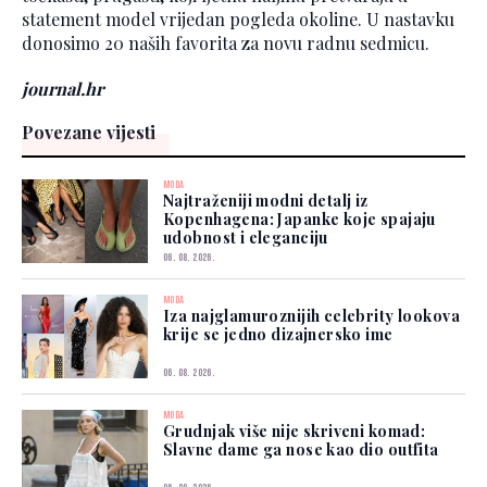
statement model vrijedan pogleda okoline. U nastavku
donosimo 20 naših favorita za novu radnu sedmicu.
journal.hr
Povezane vijesti
MODA
Najtraženiji modni detalj iz
Kopenhagena: Japanke koje spajaju
udobnost i eleganciju
06. 08. 2026.
MODA
Iza najglamuroznijih celebrity lookova
krije se jedno dizajnersko ime
06. 08. 2026.
MODA
Grudnjak više nije skriveni komad:
Slavne dame ga nose kao dio outfita