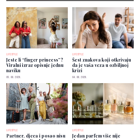
LIFESTYLE
LIFESTYLE
Jeste li “finger princess”?
Šest znakova koji otkrivaju
Viralni izraz opisuje jednu
da je vaša veza u ozbiljnoj
naviku
krizi
05. 08. 2026.
04. 08. 2026.
LIFESTYLE
LIFESTYLE
Partner, djeca i posao nisu
Jedan parfem više nije