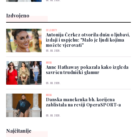
06. 08. 2026.
Izdvojeno
CELEBRITY
Antonija Čerkez otvorila dušu o ljubavi,
izdaji i uspjehu: "Malo je ljudi kojima
možete vjerovati"
05. 08. 2026.
MODA
Anne Hathaway pokazala kako izgleda
savršen trudnički glamur
05. 08. 2026.
MODA
Danska manekenka bh. korijena
zablistala na reviji OperaSPORT-a
05. 08. 2026.
Najčitanije