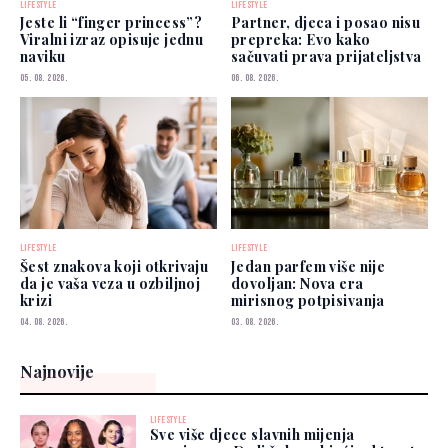
LIFESTYLE
LIFESTYLE
Jeste li “finger princess”?
Partner, djeca i posao nisu
Viralni izraz opisuje jednu
prepreka: Evo kako
naviku
sačuvati prava prijateljstva
05. 08. 2026.
06. 08. 2026.
LIFESTYLE
LIFESTYLE
Šest znakova koji otkrivaju
Jedan parfem više nije
da je vaša veza u ozbiljnoj
dovoljan: Nova era
krizi
mirisnog potpisivanja
04. 08. 2026.
03. 08. 2026.
Najnovije
LIFESTYLE
Sve više djece slavnih mijenja