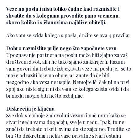
Veze na poslu i nisu toliko čudne kad razmislite i
shvatite da s kolegama provodite puno vremena,
skoro koliko i s članovima najbliže obitelji.
Ako vam se sviđa kolega s posla, držite se ova 4 pravila:
Dobro razmislite prije nego što započnete vezu
Upoznavanje partnera na poslu može biti sjajno za vaš
društveni život, ali i ne tako sjajno za karijeru. Razum
vam govori da trebate izbjegavati veze na poslu jer se to
može odraziti loše na oboje, a i znate da će biti
nezgodno ako veza ne uspije. Nemojte ići čak ni na prvi
spoj ako niste sigurni da vam se kolega zaista sviđa i da
bi među moglo biti nešto ozbiljnije.
Diskrecija je ključna
Sve dok ste oboje zadovoljni vezom i načinom kako se
stvari među vama događaju, sve je u redu. Ipak, to ne
znači da trebate otkriti svima da ste zajedno. Trudite se
biti što diskretniji i neka vaše privatne stvari ostanu