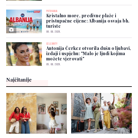
PUTOVANJA
Kristalno more, predivne plaže i
pristupačne cijene: Albanija osvaja bh.
turiste
06. 08. 2026.
CELEBRITY
Antonija Čerkez otvorila dušu o ljubavi,
izdaji i uspjehu: "Malo je ljudi kojima
možete vjerovati"
05. 08. 2026.
Najčitanije