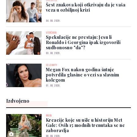
LIFESTYLE
Šest znakova koji otkrivaju da je vaša
veza u ozbiljnoj krizi
04. 08. 2026.
VJENČANJA
Spekulacije ne prestaju: Jesu li
Ronaldo i Georgina ipak izgovorili
sudbonosno "da"?
03. 08. 2026.
CELEBRITY
Megan Fox nakon godina šutnje
potvrdila glasine o vezi sa slavnim
kolegom
01. 08. 2026.
Izdvojeno
MODA
Kreacije koje su ušle u historiju Met
Gale: Ovih 15 modnih trenutaka se ne
zaboravlja
06. 08. 2026.