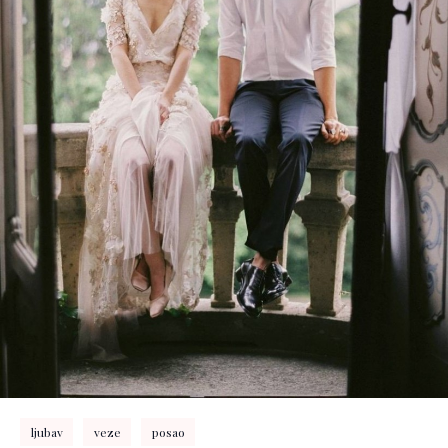
ljubav
veze
posao