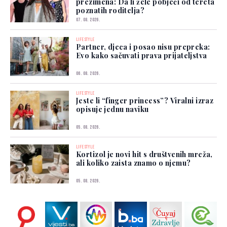
prezimena: Da li žele pobjeći od tereta
poznatih roditelja?
07. 08. 2026.
LIFESTYLE
Partner, djeca i posao nisu prepreka:
Evo kako sačuvati prava prijateljstva
06. 08. 2026.
LIFESTYLE
Jeste li “finger princess”? Viralni izraz
opisuje jednu naviku
05. 08. 2026.
LIFESTYLE
Kortizol je novi hit s društvenih mreža,
ali koliko zaista znamo o njemu?
05. 08. 2026.