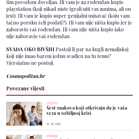
tim povodom dovoljan. Ili vam je za rođendan kupio
playstation (koji nikad niste igrali niti vas zanima, ali on
jest). Ili vam je kupio super genijalni usisavač (koju vam
tačno poruku želi poslati?). Ili vam nije ništa kupio jer je
zaboravio vaš rođendan. Ili vam nije ništa kupio iako
nije zaboravio vaš rođendan.
SVAĐA OKO BIVŠIH
Postoji li par na kugli zemaljskoj
koji nije imao barem jednu svađicu na tu temu?
Vjerojatno ne postoji.
Cosmopolitan.hr
Povezane vijesti
LIFESTYLE
Šest znakova koji otkrivaju da je vaša
veza u ozbiljnoj krizi
04. 08. 2026.
VJENČANJA