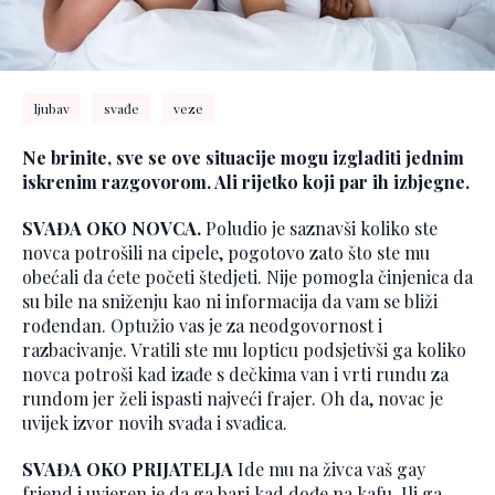
ljubav
svađe
veze
Ne brinite, sve se ove situacije mogu izgladiti jednim
iskrenim razgovorom. Ali rijetko koji par ih izbjegne.
SVAĐA OKO NOVCA.
Poludio je saznavši koliko ste
novca potrošili na cipele, pogotovo zato što ste mu
obećali da ćete početi štedjeti. Nije pomogla činjenica da
su bile na sniženju kao ni informacija da vam se bliži
rođendan. Optužio vas je za neodgovornost i
razbacivanje. Vratili ste mu lopticu podsjetivši ga koliko
novca potroši kad izađe s dečkima van i vrti rundu za
rundom jer želi ispasti najveći frajer. Oh da, novac je
uvijek izvor novih svađa i svađica.
SVAĐA OKO PRIJATELJA
Ide mu na živca vaš gay
friend i uvjeren je da ga bari kad dođe na kafu. Ili ga