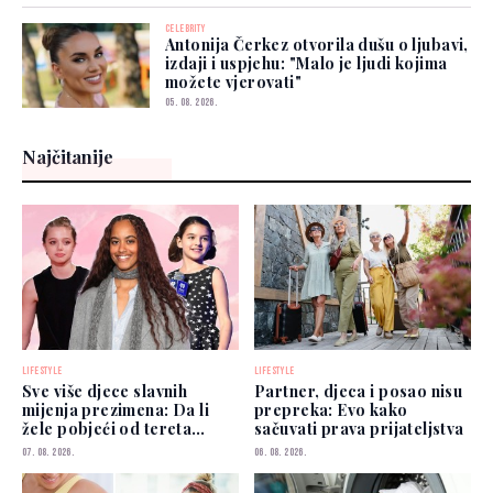
CELEBRITY
Antonija Čerkez otvorila dušu o ljubavi,
izdaji i uspjehu: "Malo je ljudi kojima
možete vjerovati"
05. 08. 2026.
Najčitanije
LIFESTYLE
LIFESTYLE
Sve više djece slavnih
Partner, djeca i posao nisu
mijenja prezimena: Da li
prepreka: Evo kako
žele pobjeći od tereta
sačuvati prava prijateljstva
poznatih roditelja?
07. 08. 2026.
06. 08. 2026.