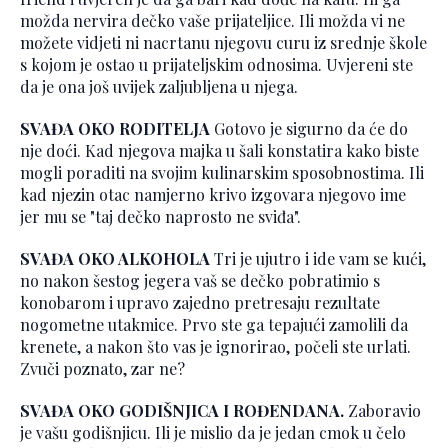
možda nervira dečko vaše prijateljice. Ili možda vi ne
možete vidjeti ni nacrtanu njegovu curu iz srednje škole
s kojom je ostao u prijateljskim odnosima. Uvjereni ste
da je ona još uvijek zaljubljena u njega.
SVAĐA OKO RODITELJA
Gotovo je sigurno da će do
nje doći. Kad njegova majka u šali konstatira kako biste
mogli poraditi na svojim kulinarskim sposobnostima. Ili
kad njezin otac namjerno krivo izgovara njegovo ime
jer mu se "taj dečko naprosto ne sviđa".
SVAĐA OKO ALKOHOLA
Tri je ujutro i ide vam se kući,
no nakon šestog jegera vaš se dečko pobratimio s
konobarom i upravo zajedno pretresaju rezultate
nogometne utakmice. Prvo ste ga tepajući zamolili da
krenete, a nakon što vas je ignorirao, počeli ste urlati.
Zvuči poznato, zar ne?
SVAĐA OKO GODIŠNJICA I ROĐENDANA.
Zaboravio
je vašu godišnjicu. Ili je mislio da je jedan cmok u čelo