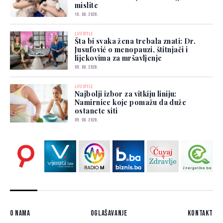
mislite
10. 08. 2026.
LIFESTYLE
Šta bi svaka žena trebala znati: Dr.
Jusufović o menopauzi, štitnjači i
lijekovima za mršavljenje
09. 08. 2026.
LIFESTYLE
Najbolji izbor za vitkiju liniju:
Namirnice koje pomažu da duže
ostanete siti
09. 08. 2026.
O nama
Oglašavanje
Kontakt