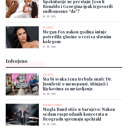
Spekulacije ne prestaju: Jesu li
Ronaldo i Georgina ipak izgovorili
sudbonosno "da"?
03. 08. 2026.
CELEBRITY
Megan Fox nakon godina šutnje
potvrdila glasine o vezi sa slavnim
kolegom
01. 08. 2026.
Izdvojeno
LIFESTYLE
Šta bi svaka žena trebala znati: Dr.
Jusufović o menopauzi, štitnjači i
lijekovima za mršavljenje
09. 08. 2026.
KULTURA & ZABAVA
Magla Band stiže u Sarajevo: Nakon
sedam rasprodanih koncerata u
Beogradu spremaju spektakl
09. 08. 2026.