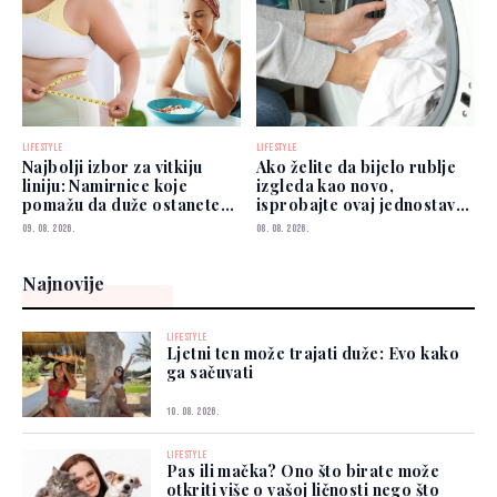
LIFESTYLE
LIFESTYLE
Najbolji izbor za vitkiju
Ako želite da bijelo rublje
liniju: Namirnice koje
izgleda kao novo,
pomažu da duže ostanete
isprobajte ovaj jednostavan
siti
savjet
09. 08. 2026.
08. 08. 2026.
Najnovije
LIFESTYLE
Ljetni ten može trajati duže: Evo kako
ga sačuvati
10. 08. 2026.
LIFESTYLE
Pas ili mačka? Ono što birate može
otkriti više o vašoj ličnosti nego što