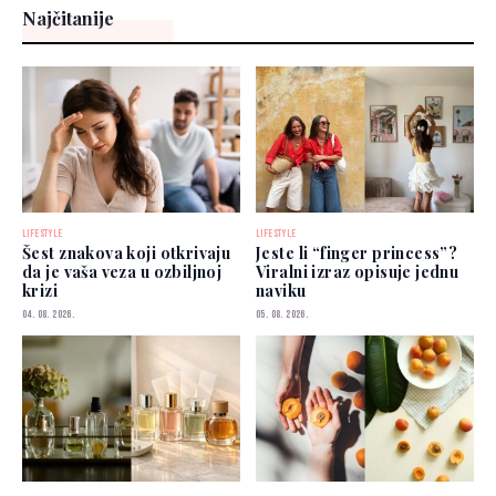
Najčitanije
LIFESTYLE
LIFESTYLE
Šest znakova koji otkrivaju
Jeste li “finger princess”?
da je vaša veza u ozbiljnoj
Viralni izraz opisuje jednu
krizi
naviku
04. 08. 2026.
05. 08. 2026.