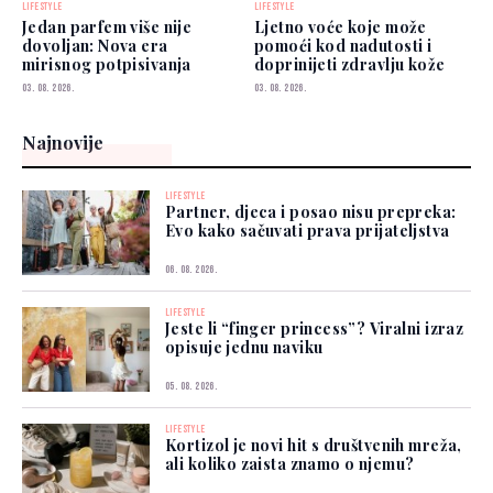
LIFESTYLE
LIFESTYLE
Jedan parfem više nije
Ljetno voće koje može
dovoljan: Nova era
pomoći kod nadutosti i
mirisnog potpisivanja
doprinijeti zdravlju kože
03. 08. 2026.
03. 08. 2026.
Najnovije
LIFESTYLE
Partner, djeca i posao nisu prepreka:
Evo kako sačuvati prava prijateljstva
06. 08. 2026.
LIFESTYLE
Jeste li “finger princess”? Viralni izraz
opisuje jednu naviku
05. 08. 2026.
LIFESTYLE
Kortizol je novi hit s društvenih mreža,
ali koliko zaista znamo o njemu?