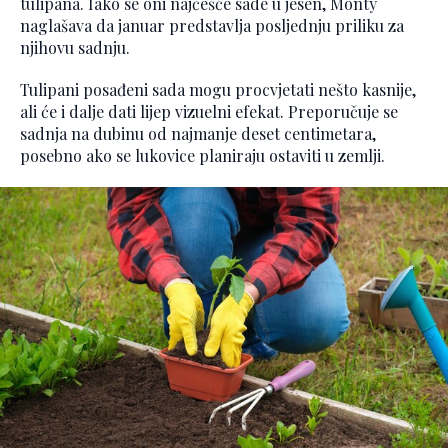
tulipana. Iako se oni najčešće sade u jesen, Monty
naglašava da januar predstavlja posljednju priliku za
njihovu sadnju.
Tulipani posađeni sada mogu procvjetati nešto kasnije,
ali će i dalje dati lijep vizuelni efekat. Preporučuje se
sadnja na dubinu od najmanje deset centimetara,
posebno ako se lukovice planiraju ostaviti u zemlji.