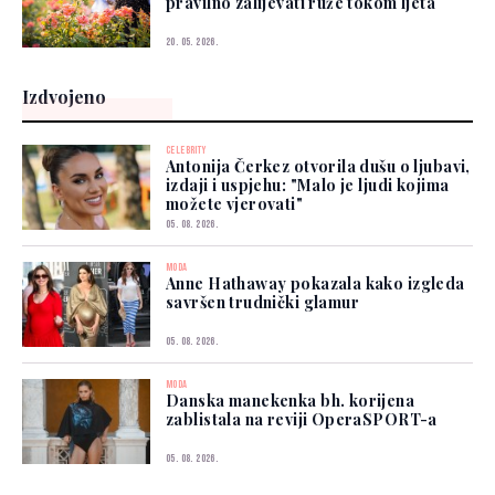
pravilno zalijevati ruže tokom ljeta
20. 05. 2026.
Izdvojeno
CELEBRITY
Antonija Čerkez otvorila dušu o ljubavi,
izdaji i uspjehu: "Malo je ljudi kojima
možete vjerovati"
05. 08. 2026.
MODA
Anne Hathaway pokazala kako izgleda
savršen trudnički glamur
05. 08. 2026.
MODA
Danska manekenka bh. korijena
zablistala na reviji OperaSPORT-a
05. 08. 2026.