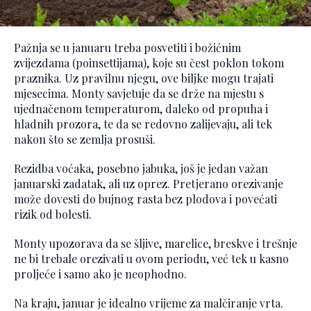
Pažnja se u januaru treba posvetiti i božićnim
zvijezdama (poinsettijama), koje su čest poklon tokom
praznika. Uz pravilnu njegu, ove biljke mogu trajati
mjesecima. Monty savjetuje da se drže na mjestu s
ujednačenom temperaturom, daleko od propuha i
hladnih prozora, te da se redovno zalijevaju, ali tek
nakon što se zemlja prosuši.
Rezidba voćaka, posebno jabuka, još je jedan važan
januarski zadatak, ali uz oprez. Pretjerano orezivanje
može dovesti do bujnog rasta bez plodova i povećati
rizik od bolesti.
Monty upozorava da se šljive, marelice, breskve i trešnje
ne bi trebale orezivati u ovom periodu, već tek u kasno
proljeće i samo ako je neophodno.
Na kraju, januar je idealno vrijeme za malčiranje vrta.