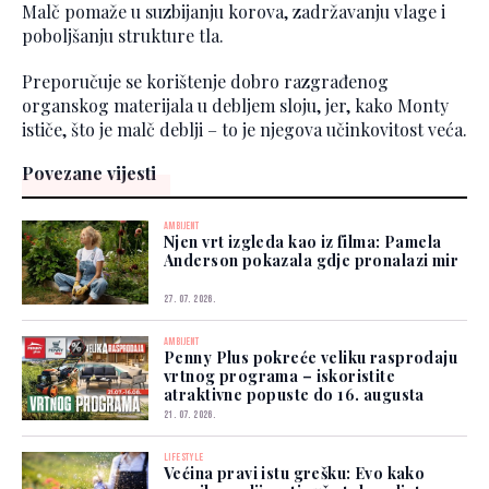
Malč pomaže u suzbijanju korova, zadržavanju vlage i
poboljšanju strukture tla.
Preporučuje se korištenje dobro razgrađenog
organskog materijala u debljem sloju, jer, kako Monty
ističe, što je malč deblji – to je njegova učinkovitost veća.
Povezane vijesti
AMBIJENT
Njen vrt izgleda kao iz filma: Pamela
Anderson pokazala gdje pronalazi mir
27. 07. 2026.
AMBIJENT
Penny Plus pokreće veliku rasprodaju
vrtnog programa – iskoristite
atraktivne popuste do 16. augusta
21. 07. 2026.
LIFESTYLE
Većina pravi istu grešku: Evo kako