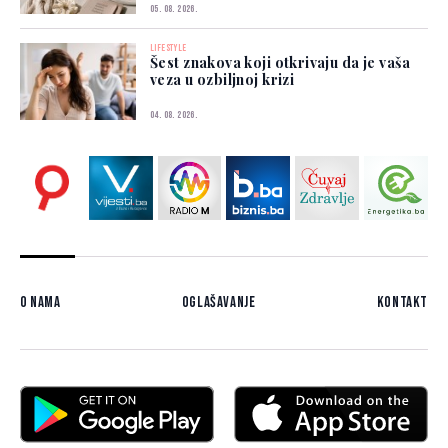
05. 08. 2026.
LIFESTYLE
Šest znakova koji otkrivaju da je vaša
veza u ozbiljnoj krizi
04. 08. 2026.
O nama
Oglašavanje
Kontakt