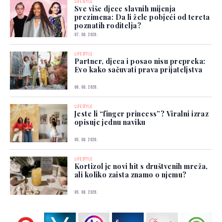
LIFESTYLE
Sve više djece slavnih mijenja
prezimena: Da li žele pobjeći od tereta
poznatih roditelja?
07. 08. 2026.
LIFESTYLE
Partner, djeca i posao nisu prepreka:
Evo kako sačuvati prava prijateljstva
06. 08. 2026.
LIFESTYLE
Jeste li “finger princess”? Viralni izraz
opisuje jednu naviku
05. 08. 2026.
LIFESTYLE
Kortizol je novi hit s društvenih mreža,
ali koliko zaista znamo o njemu?
05. 08. 2026.