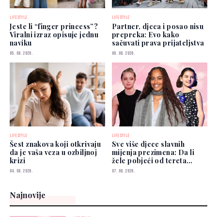
LIFESTYLE
LIFESTYLE
Jeste li “finger princess”?
Partner, djeca i posao nisu
Viralni izraz opisuje jednu
prepreka: Evo kako
naviku
sačuvati prava prijateljstva
05. 08. 2026.
06. 08. 2026.
LIFESTYLE
LIFESTYLE
Šest znakova koji otkrivaju
Sve više djece slavnih
da je vaša veza u ozbiljnoj
mijenja prezimena: Da li
krizi
žele pobjeći od tereta
poznatih roditelja?
04. 08. 2026.
07. 08. 2026.
Najnovije