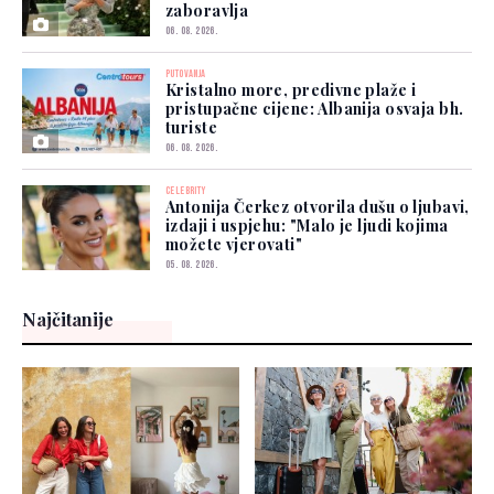
zaboravlja
06. 08. 2026.
PUTOVANJA
Kristalno more, predivne plaže i
pristupačne cijene: Albanija osvaja bh.
turiste
06. 08. 2026.
CELEBRITY
Antonija Čerkez otvorila dušu o ljubavi,
izdaji i uspjehu: "Malo je ljudi kojima
možete vjerovati"
05. 08. 2026.
Najčitanije