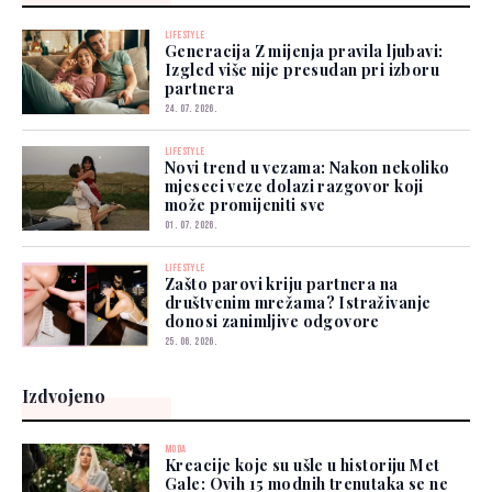
LIFESTYLE
Generacija Z mijenja pravila ljubavi:
Izgled više nije presudan pri izboru
partnera
24. 07. 2026.
LIFESTYLE
Novi trend u vezama: Nakon nekoliko
mjeseci veze dolazi razgovor koji
može promijeniti sve
01. 07. 2026.
LIFESTYLE
Zašto parovi kriju partnera na
društvenim mrežama? Istraživanje
donosi zanimljive odgovore
25. 06. 2026.
Izdvojeno
MODA
Kreacije koje su ušle u historiju Met
Gale: Ovih 15 modnih trenutaka se ne