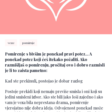
veze
pomirnje
Pomirenje s bivšim je ponekad pravi potez… A
ponekad potez koji ćeš itekako požaliti. Ako
razmišljaš o pomirenju, pročitaj ovo i dobro razmisli
je li to zaista pametno:
Kad ste prekinuli, postojao je dobar razlog
Postoje prekidi koji nemaju previše smisla i oni koji su
jedini smisleni izbor. Ako ste bili jako loši zajedno i ako
vam je veza bila neprestana drama, pomirenje
vjerojatno nije dobra ideja. Odvojenost ponekad može