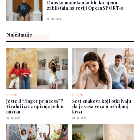
Danska manekenka bh. korijena
zablistala na reviji OperaSPORT-a
05. 08. 2026.
Najčitanije
LIFESTYLE
LIFESTYLE
Jeste li “finger princess”?
Šest znakova koji otkrivaju
Viralni izraz opisuje jednu
da je vaša veza u ozbiljnoj
naviku
krizi
05. 08. 2026.
04. 08. 2026.