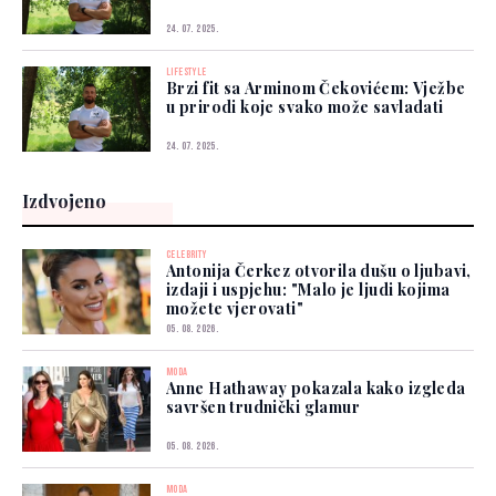
24. 07. 2025.
LIFESTYLE
Brzi fit sa Arminom Čekovićem: Vježbe
u prirodi koje svako može savladati
24. 07. 2025.
Izdvojeno
CELEBRITY
Antonija Čerkez otvorila dušu o ljubavi,
izdaji i uspjehu: "Malo je ljudi kojima
možete vjerovati"
05. 08. 2026.
MODA
Anne Hathaway pokazala kako izgleda
savršen trudnički glamur
05. 08. 2026.
MODA