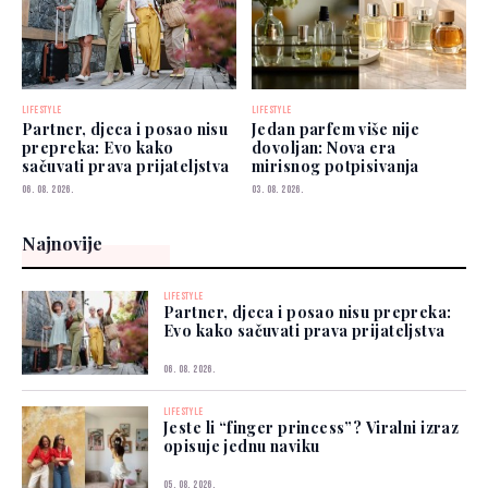
LIFESTYLE
LIFESTYLE
Partner, djeca i posao nisu
Jedan parfem više nije
prepreka: Evo kako
dovoljan: Nova era
sačuvati prava prijateljstva
mirisnog potpisivanja
06. 08. 2026.
03. 08. 2026.
Najnovije
LIFESTYLE
Partner, djeca i posao nisu prepreka:
Evo kako sačuvati prava prijateljstva
06. 08. 2026.
LIFESTYLE
Jeste li “finger princess”? Viralni izraz
opisuje jednu naviku
05. 08. 2026.