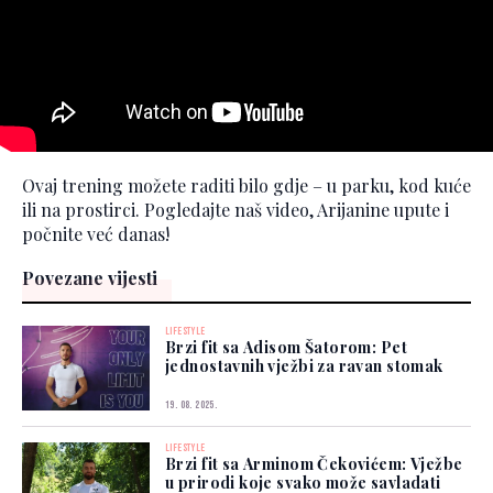
Ovaj trening možete raditi bilo gdje – u parku, kod kuće
ili na prostirci. Pogledajte naš video, Arijanine upute i
počnite već danas!
Povezane vijesti
LIFESTYLE
Brzi fit sa Adisom Šatorom: Pet
jednostavnih vježbi za ravan stomak
19. 08. 2025.
LIFESTYLE
Brzi fit sa Arminom Čekovićem: Vježbe
u prirodi koje svako može savladati