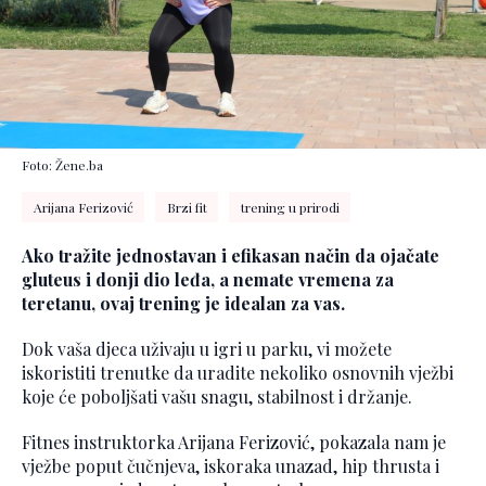
Foto: Žene.ba
Arijana Ferizović
Brzi fit
trening u prirodi
Ako tražite jednostavan i efikasan način da ojačate
gluteus i donji dio leđa, a nemate vremena za
teretanu, ovaj trening je idealan za vas.
Dok vaša djeca uživaju u igri u parku, vi možete
iskoristiti trenutke da uradite nekoliko osnovnih vježbi
koje će poboljšati vašu snagu, stabilnost i držanje.
Fitnes instruktorka Arijana Ferizović, pokazala nam je
vježbe poput čučnjeva, iskoraka unazad, hip thrusta i