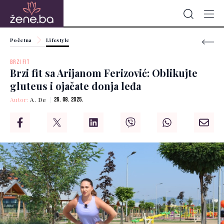
Početna
Lifestyle
BRZI FIT
Brzi fit sa Arijanom Ferizović: Oblikujte
gluteus i ojačate donja leđa
Autor:
A. De
26. 08. 2025.