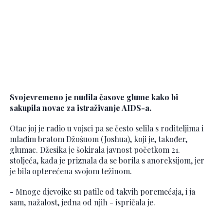
Svojevremeno je nudila časove glume kako bi
sakupila novac za istraživanje AIDS-a.
Otac joj je radio u vojsci pa se često selila s roditeljima i
mlađim bratom Džošuom (Joshua), koji je, također,
glumac. Džesika je šokirala javnost početkom 21.
stoljeća, kada je priznala da se borila s anoreksijom, jer
je bila opterećena svojom težinom.
- Mnoge djevojke su patile od takvih poremećaja, i ja
sam, nažalost, jedna od njih - ispričala je.