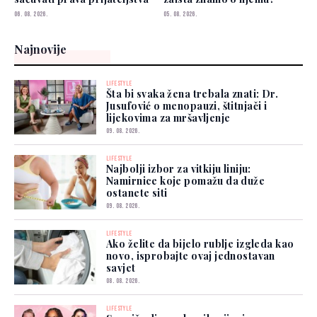
06. 08. 2026.
05. 08. 2026.
Najnovije
LIFESTYLE
Šta bi svaka žena trebala znati: Dr.
Jusufović o menopauzi, štitnjači i
lijekovima za mršavljenje
09. 08. 2026.
LIFESTYLE
Najbolji izbor za vitkiju liniju:
Namirnice koje pomažu da duže
ostanete siti
09. 08. 2026.
LIFESTYLE
Ako želite da bijelo rublje izgleda kao
novo, isprobajte ovaj jednostavan
savjet
08. 08. 2026.
LIFESTYLE