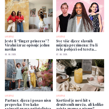
LIFESTYLE
LIFESTYLE
Jeste li “finger princess”?
Sve više djece slavnih
Viralni izraz opisuje jednu
mijenja prezimena: Da li
naviku
žele pobjeći od tereta
poznatih roditelja?
05. 08. 2026.
07. 08. 2026.
LIFESTYLE
LIFESTYLE
Partner, djeca i posao nisu
Kortizol je novi hit s
prepreka: Evo kako
društvenih mreža, ali koliko
sačuvati prava prijateljstva
zaista znamo o njemu?