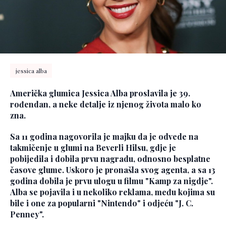
jessica alba
Američka glumica Jessica Alba proslavila je 39.
rođendan, a neke detalje iz njenog života malo ko
zna.
Sa 11 godina nagovorila je majku da je odvede na
takmičenje u glumi na Beverli Hilsu, gdje je
pobijedila i dobila prvu nagradu, odnosno besplatne
časove glume. Uskoro je pronašla svog agenta, a sa 13
godina dobila je prvu ulogu u filmu "Kamp za nigdje".
Alba se pojavila i u nekoliko reklama, među kojima su
bile i one za popularni "Nintendo" i odjeću "J. C.
Penney".