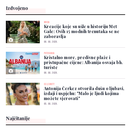
Izdvojeno
MODA
Kreacije koje su ušle u historiju Met
Gale: Ovih 15 modnih trenutaka se ne
zaboravlja
06. 08. 2026.
PUTOVANJA
Kristalno more, predivne plaže i
pristupačne cijene: Albanija osvaja bh.
turiste
06. 08. 2026.
CELEBRITY
Antonija Čerkez otvorila dušu o ljubavi,
izdaji i uspjehu: "Malo je ljudi kojima
možete vjerovati"
05. 08. 2026.
Najčitanije