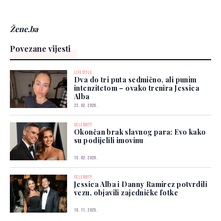
Žene.ba
Povezane vijesti
LIFESTYLE
Dva do tri puta sedmično, ali punim
intenzitetom – ovako trenira Jessica
Alba
23. 02. 2026.
CELEBRITY
Okončan brak slavnog para: Evo kako
su podijelili imovinu
15. 02. 2026.
CELEBRITY
Jessica Alba i Danny Ramirez potvrdili
vezu, objavili zajedničke fotke
10. 11. 2025.