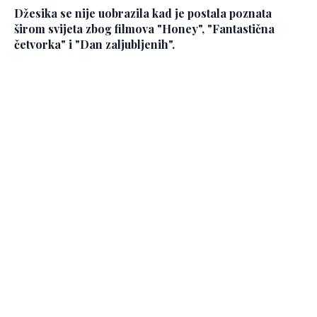
Džesika se nije uobrazila kad je postala poznata
širom svijeta zbog filmova "Honey", "Fantastična
četvorka" i "Dan zaljubljenih".