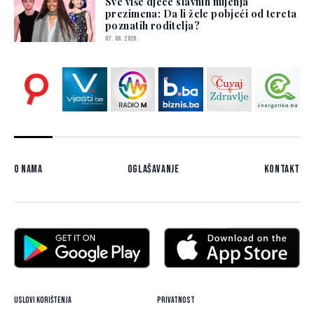
Sve više djece slavnih mijenja
prezimena: Da li žele pobjeći od tereta
poznatih roditelja?
07. 08. 2026.
O nama
Oglašavanje
Kontakt
Uslovi korištenja
Privatnost