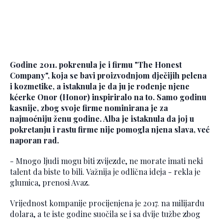
Godine 2011. pokrenula je i firmu "The Honest
Company", koja se bavi proizvodnjom dječijih pelena
i kozmetike, a istaknula je da ju je rođenje njene
kćerke Onor (Honor) inspiriralo na to. Samo godinu
kasnije, zbog svoje firme nominirana je za
najmoćniju ženu godine. Alba je istaknula da joj u
pokretanju i rastu firme nije pomogla njena slava, već
naporan rad.
- Mnogo ljudi mogu biti zvijezde, ne morate imati neki
talent da biste to bili. Važnija je odlična ideja - rekla je
glumica, prenosi Avaz.
Vrijednost kompanije procijenjena je 2017. na milijardu
dolara, a te iste godine suočila se i sa dvije tužbe zbog