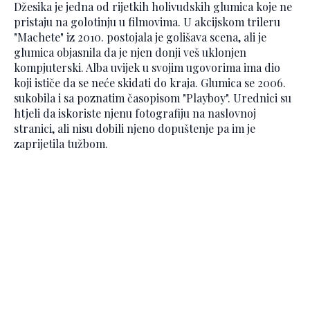
Džesika je jedna od rijetkih holivudskih glumica koje ne
pristaju na golotinju u filmovima. U akcijskom trileru
"Machete" iz 2010. postojala je golišava scena, ali je
glumica objasnila da je njen donji veš uklonjen
kompjuterski. Alba uvijek u svojim ugovorima ima dio
koji ističe da se neće skidati do kraja. Glumica se 2006.
sukobila i sa poznatim časopisom "Playboy". Urednici su
htjeli da iskoriste njenu fotografiju na naslovnoj
stranici, ali nisu dobili njeno dopuštenje pa im je
zaprijetila tužbom.