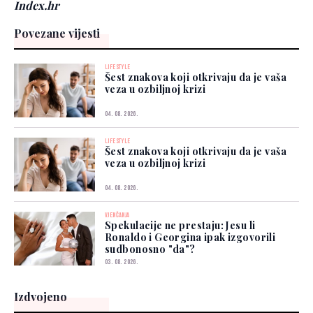
Index.hr
Povezane vijesti
LIFESTYLE
Šest znakova koji otkrivaju da je vaša
veza u ozbiljnoj krizi
04. 08. 2026.
LIFESTYLE
Šest znakova koji otkrivaju da je vaša
veza u ozbiljnoj krizi
04. 08. 2026.
VJENČANJA
Spekulacije ne prestaju: Jesu li
Ronaldo i Georgina ipak izgovorili
sudbonosno "da"?
03. 08. 2026.
Izdvojeno