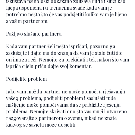
iskustava psihološki dokazano zbližava ljude i služi kao
lijepa uspomena i u trenucima svađe kada vam je
potrebno nešto što će vas podsjetiti koliko vam je lijepo
s vašim partnerom.
Pažljivo slušajte partnera
Kada vam partner želi nešto ispričati, pozorno ga
saslušajte i dajte mu do znanja da vam je stalo čuti što
on ima za reći. Nemojte ga prekidati i tek nakon što vam
ispriča cijelu priču dajte svoj komentar.
Podijelite problem
Iako vam možda partner ne može pomoći u rješavanju
vašeg problema, podijeliti problem i saslušati tuđe
mišljenje može pomoći vama da se približite rješenju
problema. Nemojte skrivati ono što vas muči i otvoreno
razgovarajte s partnerom o svemu, nikad ne znate
kakvog se savjeta može dosjetiti.