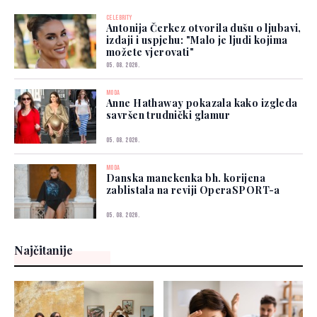
CELEBRITY
Antonija Čerkez otvorila dušu o ljubavi,
izdaji i uspjehu: "Malo je ljudi kojima
možete vjerovati"
05. 08. 2026.
MODA
Anne Hathaway pokazala kako izgleda
savršen trudnički glamur
05. 08. 2026.
MODA
Danska manekenka bh. korijena
zablistala na reviji OperaSPORT-a
05. 08. 2026.
Najčitanije