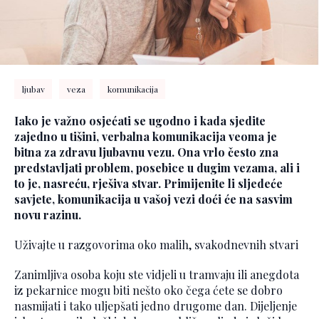
ljubav
veza
komunikacija
Iako je važno osjećati se ugodno i kada sjedite
zajedno u tišini, verbalna komunikacija veoma je
bitna za zdravu ljubavnu vezu. Ona vrlo često zna
predstavljati problem, posebice u dugim vezama, ali i
to je, nasreću, rješiva stvar. Primijenite li sljedeće
savjete, komunikacija u vašoj vezi doći će na sasvim
novu razinu.
Uživajte u razgovorima oko malih, svakodnevnih stvari
Zanimljiva osoba koju ste vidjeli u tramvaju ili anegdota
iz pekarnice mogu biti nešto oko čega ćete se dobro
nasmijati i tako uljepšati jedno drugome dan. Dijeljenje