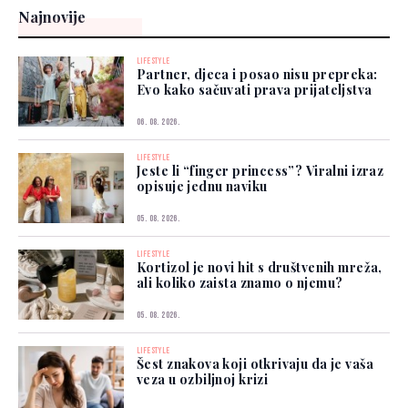
Najnovije
LIFESTYLE
Partner, djeca i posao nisu prepreka:
Evo kako sačuvati prava prijateljstva
06. 08. 2026.
LIFESTYLE
Jeste li “finger princess”? Viralni izraz
opisuje jednu naviku
05. 08. 2026.
LIFESTYLE
Kortizol je novi hit s društvenih mreža,
ali koliko zaista znamo o njemu?
05. 08. 2026.
LIFESTYLE
Šest znakova koji otkrivaju da je vaša
veza u ozbiljnoj krizi