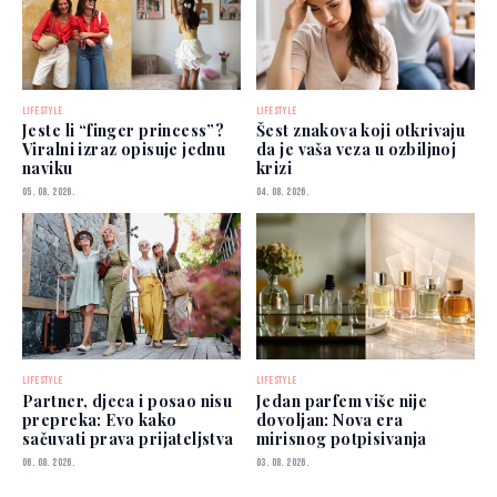
LIFESTYLE
LIFESTYLE
Jeste li “finger princess”?
Šest znakova koji otkrivaju
Viralni izraz opisuje jednu
da je vaša veza u ozbiljnoj
naviku
krizi
05. 08. 2026.
04. 08. 2026.
LIFESTYLE
LIFESTYLE
Partner, djeca i posao nisu
Jedan parfem više nije
prepreka: Evo kako
dovoljan: Nova era
sačuvati prava prijateljstva
mirisnog potpisivanja
06. 08. 2026.
03. 08. 2026.