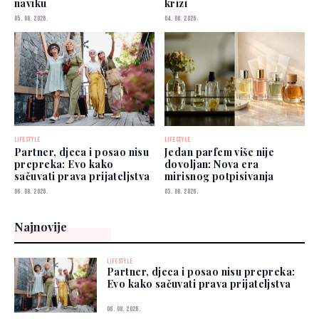
naviku
krizi
05. 08. 2026.
04. 08. 2026.
LIFESTYLE
LIFESTYLE
Partner, djeca i posao nisu
Jedan parfem više nije
prepreka: Evo kako
dovoljan: Nova era
sačuvati prava prijateljstva
mirisnog potpisivanja
06. 08. 2026.
03. 08. 2026.
Najnovije
LIFESTYLE
Partner, djeca i posao nisu prepreka:
Evo kako sačuvati prava prijateljstva
06. 08. 2026.