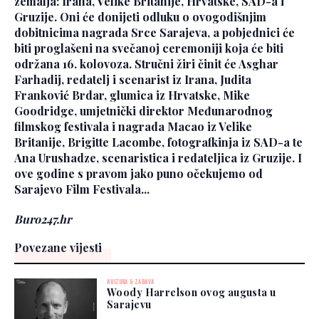
zemalja: Irana, Velike Britanije, Hrvatske, SAD-a i
Gruzije. Oni će donijeti odluku o ovogodišnjim
dobitnicima nagrada Srce Sarajeva, a pobjednici će
biti proglašeni na svečanoj ceremoniji koja će biti
održana 16. kolovoza. Stručni žiri činit će Asghar
Farhadij, redatelj i scenarist iz Irana, Judita
Franković Brdar, glumica iz Hrvatske, Mike
Goodridge, umjetnički direktor Međunarodnog
filmskog festivala i nagrada Macao iz Velike
Britanije, Brigitte Lacombe, fotografkinja iz SAD-a te
Ana Urushadze, scenaristica i redateljica iz Gruzije. I
ove godine s pravom jako puno očekujemo od
Sarajevo Film Festivala...
Buro247.hr
Povezane vijesti
KULTURA & ZABAVA
Woody Harrelson ovog augusta u
Sarajevu