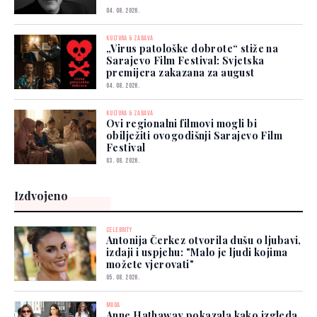
04. 08. 2026.
KULTURA & ZABAVA
„Virus patološke dobrote“ stiže na
Sarajevo Film Festival: Svjetska
premijera zakazana za august
04. 08. 2026.
KULTURA & ZABAVA
Ovi regionalni filmovi mogli bi
obilježiti ovogodišnji Sarajevo Film
Festival
03. 08. 2026.
Izdvojeno
CELEBRITY
Antonija Čerkez otvorila dušu o ljubavi,
izdaji i uspjehu: "Malo je ljudi kojima
možete vjerovati"
05. 08. 2026.
MODA
Anne Hathaway pokazala kako izgleda