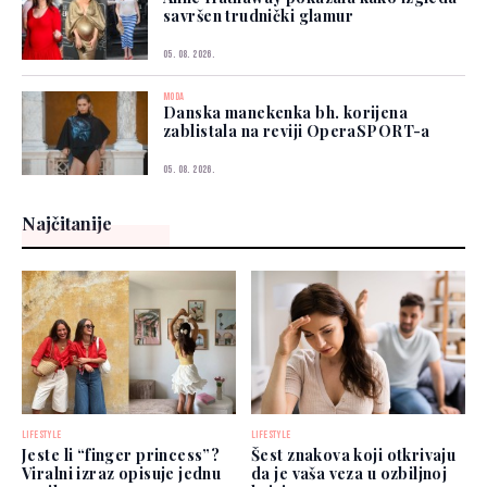
savršen trudnički glamur
05. 08. 2026.
MODA
Danska manekenka bh. korijena
zablistala na reviji OperaSPORT-a
05. 08. 2026.
Najčitanije
LIFESTYLE
LIFESTYLE
Jeste li “finger princess”?
Šest znakova koji otkrivaju
Viralni izraz opisuje jednu
da je vaša veza u ozbiljnoj