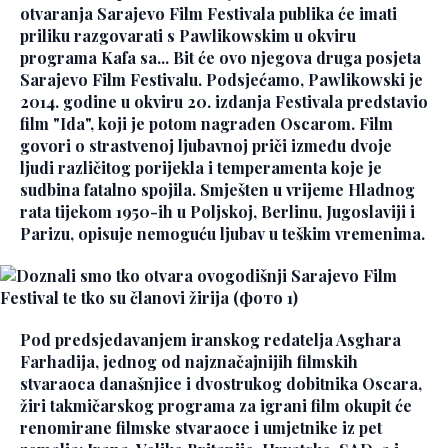
otvaranja Sarajevo Film Festivala publika će imati
priliku razgovarati s Pawlikowskim u okviru
programa Kafa sa... Bit će ovo njegova druga posjeta
Sarajevo Film Festivalu. Podsjećamo, Pawlikowski je
2014. godine u okviru 20. izdanja Festivala predstavio
film "Ida", koji je potom nagrađen Oscarom. Film
govori o strastvenoj ljubavnoj priči između dvoje
ljudi različitog porijekla i temperamenta koje je
sudbina fatalno spojila. Smješten u vrijeme Hladnog
rata tijekom 1950-ih u Poljskoj, Berlinu, Jugoslaviji i
Parizu, opisuje nemoguću ljubav u teškim vremenima.
Pod predsjedavanjem iranskog redatelja Asghara
Farhadija, jednog od najznačajnijih filmskih
stvaraoca današnjice i dvostrukog dobitnika Oscara,
žiri takmičarskog programa za igrani film okupit će
renomirane filmske stvaraoce i umjetnike iz pet