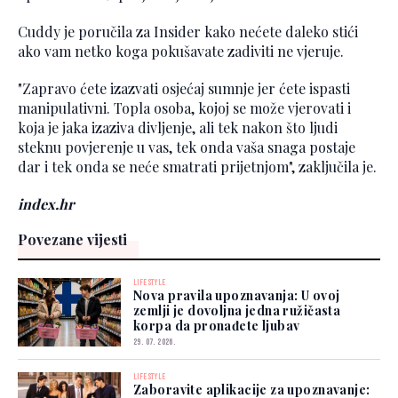
Cuddy je poručila za Insider kako nećete daleko stići
ako vam netko koga pokušavate zadiviti ne vjeruje.
"Zapravo ćete izazvati osjećaj sumnje jer ćete ispasti
manipulativni. Topla osoba, kojoj se može vjerovati i
koja je jaka izaziva divljenje, ali tek nakon što ljudi
steknu povjerenje u vas, tek onda vaša snaga postaje
dar i tek onda se neće smatrati prijetnjom", zaključila je.
index.hr
Povezane vijesti
LIFESTYLE
Nova pravila upoznavanja: U ovoj
zemlji je dovoljna jedna ružičasta
korpa da pronađete ljubav
29. 07. 2026.
LIFESTYLE
Zaboravite aplikacije za upoznavanje: