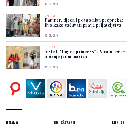
07. 08. 2026.
LIFESTYLE
Partner, djeca i posao nisu prepreka:
Evo kako sačuvati prava prijateljstva
06. 08. 2026.
LIFESTYLE
Jeste li “finger princess”? Viralni izraz
opisuje jednu naviku
05. 08. 2026.
O nama
Oglašavanje
Kontakt