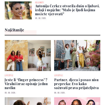
CELEBRITY
Antonija Čerkez otvorila dušu o ljubavi,
izdaji i uspjehu: "Malo je ljudi kojima
možete vjerovati"
05. 08. 2026.
Najčitanije
LIFESTYLE
LIFESTYLE
Jeste li “finger princess”?
Partner, djeca i posao nisu
Viralni izraz opisuje jednu
prepreka: Evo kako
naviku
sačuvati prava prijateljstva
05. 08. 2026.
06. 08. 2026.