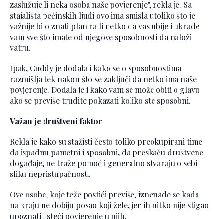
zaslužuje li neka osoba naše povjerenje", rekla je. Sa
stajališta pećinskih ljudi ovo ima smisla utoliko što je
važnije bilo znati planira li netko da vas ubije i ukrade
vam sve što imate od njegove sposobnosti da naloži
vatru.
Ipak, Cuddy je dodala i kako se o sposobnostima
razmišlja tek nakon što se zaključi da netko ima naše
povjerenje. Dodala je i kako vam se može obiti o glavu
ako se previše trudite pokazati koliko ste sposobni.
Važan je društveni faktor
Rekla je kako su stažisti često toliko preokupirani time
da ispadnu pametni i sposobni, da preskaču društvene
događaje, ne traže pomoć i generalno stvaraju o sebi
sliku nepristupačnosti.
Ove osobe, koje teže postići previše, iznenade se kada
na kraju ne dobiju posao koji žele, jer ih nitko nije stigao
upoznati i steći povjerenje u njih.