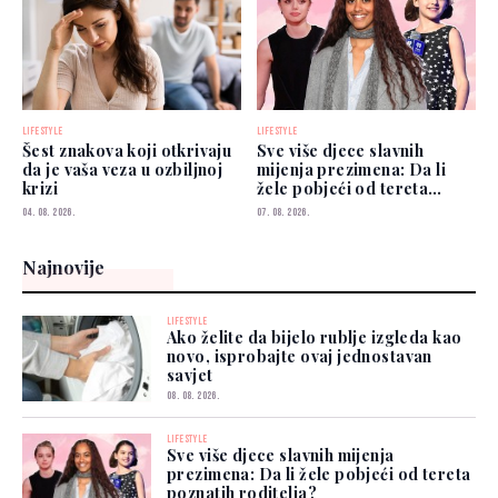
LIFESTYLE
LIFESTYLE
Šest znakova koji otkrivaju
Sve više djece slavnih
da je vaša veza u ozbiljnoj
mijenja prezimena: Da li
krizi
žele pobjeći od tereta
poznatih roditelja?
04. 08. 2026.
07. 08. 2026.
Najnovije
LIFESTYLE
Ako želite da bijelo rublje izgleda kao
novo, isprobajte ovaj jednostavan
savjet
08. 08. 2026.
LIFESTYLE
Sve više djece slavnih mijenja
prezimena: Da li žele pobjeći od tereta
poznatih roditelja?