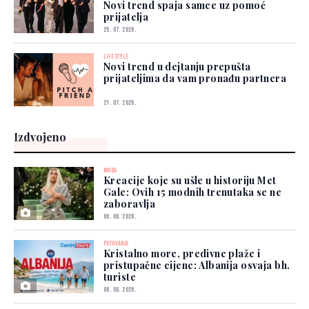
Novi trend spaja samce uz pomoć
prijatelja
25. 07. 2026.
LIFESTYLE
Novi trend u dejtanju prepušta
prijateljima da vam pronađu partnera
21. 07. 2026.
Izdvojeno
MODA
Kreacije koje su ušle u historiju Met
Gale: Ovih 15 modnih trenutaka se ne
zaboravlja
06. 08. 2026.
PUTOVANJA
Kristalno more, predivne plaže i
pristupačne cijene: Albanija osvaja bh.
turiste
06. 08. 2026.