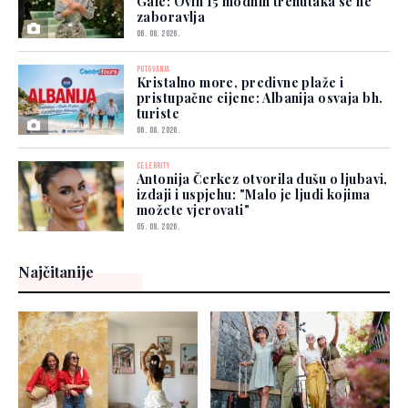
Gale: Ovih 15 modnih trenutaka se ne
zaboravlja
06. 08. 2026.
PUTOVANJA
Kristalno more, predivne plaže i
pristupačne cijene: Albanija osvaja bh.
turiste
06. 08. 2026.
CELEBRITY
Antonija Čerkez otvorila dušu o ljubavi,
izdaji i uspjehu: "Malo je ljudi kojima
možete vjerovati"
05. 08. 2026.
Najčitanije