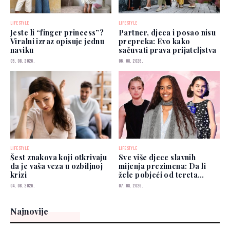
LIFESTYLE
LIFESTYLE
Jeste li “finger princess”?
Partner, djeca i posao nisu
Viralni izraz opisuje jednu
prepreka: Evo kako
naviku
sačuvati prava prijateljstva
05. 08. 2026.
06. 08. 2026.
LIFESTYLE
LIFESTYLE
Šest znakova koji otkrivaju
Sve više djece slavnih
da je vaša veza u ozbiljnoj
mijenja prezimena: Da li
krizi
žele pobjeći od tereta
poznatih roditelja?
04. 08. 2026.
07. 08. 2026.
Najnovije