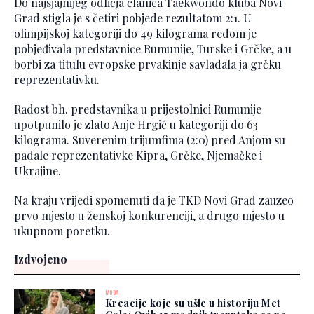
Do najsjajnijeg odličja članica Taekwondo kluba Novi
Grad stigla je s četiri pobjede rezultatom 2:1. U
olimpijskoj kategoriji do 49 kilograma redom je
pobjeđivala predstavnice Rumunije, Turske i Grčke, a u
borbi za titulu evropske prvakinje savladala ja grčku
reprezentativku.
Radost bh. predstavnika u prijestolnici Rumunije
upotpunilo je zlato Anje Hrgić u kategoriji do 63
kilograma. Suverenim trijumfima (2:0) pred Anjom su
padale reprezentativke Kipra, Grčke, Njemačke i
Ukrajine.
Na kraju vrijedi spomenuti da je TKD Novi Grad zauzeo
prvo mjesto u ženskoj konkurenciji, a drugo mjesto u
ukupnom poretku.
Izdvojeno
MODA
Kreacije koje su ušle u historiju Met