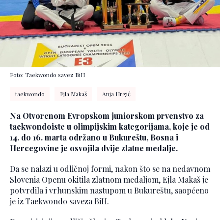
Foto: Taekwondo savez BiH
taekwondo
Ejla Makaš
Anja Hrgić
Na Otvorenom Evropskom juniorskom prvenstvo za
taekwondoiste u olimpijskim kategorijama, koje je od
14. do 16. marta održano u Bukureštu, Bosna i
Hercegovine je osvojila dvije zlatne medalje.
Da se nalazi u odličnoj formi, nakon što se na nedavnom
Slovenia Openu okitila zlatnom medaljom, Ejla Makaš je
potvrdila i vrhunskim nastupom u Bukureštu, saopćeno
je iz Taekwondo saveza BiH.