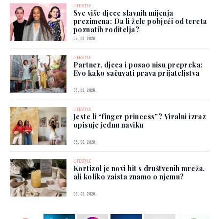
LIFESTYLE
Sve više djece slavnih mijenja
prezimena: Da li žele pobjeći od tereta
poznatih roditelja?
07. 08. 2026.
LIFESTYLE
Partner, djeca i posao nisu prepreka:
Evo kako sačuvati prava prijateljstva
06. 08. 2026.
LIFESTYLE
Jeste li “finger princess”? Viralni izraz
opisuje jednu naviku
05. 08. 2026.
LIFESTYLE
Kortizol je novi hit s društvenih mreža,
ali koliko zaista znamo o njemu?
05. 08. 2026.