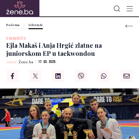
Početna
Lifestyle
U BUKUREŠTU
Ejla Makaš i Anja Hrgić zlatne na
juniorskom EP u taekwondou
Autor:
Žene.ba
17. 03. 2025.