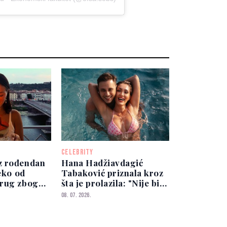
CELEBRITY
z rođendan
Hana Hadžiavdagić
leko od
Tabaković priznala kroz
prug zbog
šta je prolazila: "Nije bilo
ao brodom
nimalo lako"
08. 07. 2026.