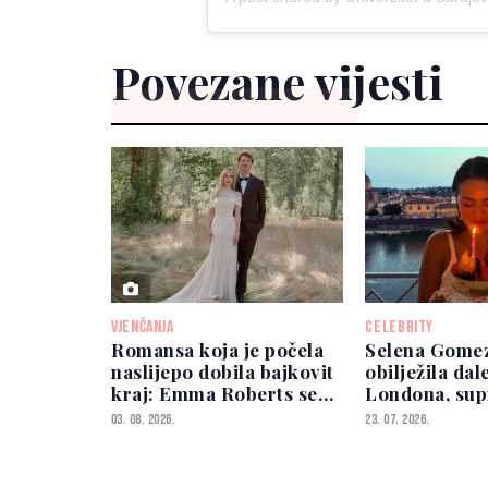
Povezane vijesti
VJENČANJA
CELEBRITY
Romansa koja je počela
Selena Gome
naslijepo dobila bajkovit
obilježila da
kraj: Emma Roberts se
Londona, su
udala
nje doputov
03. 08. 2026.
23. 07. 2026.