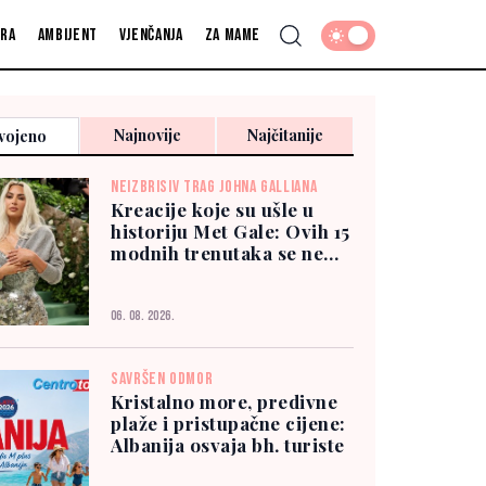
fra
Ambijent
Vjenčanja
Za mame
Najnovije
Najčitanije
vojeno
NEIZBRISIV TRAG JOHNA GALLIANA
Kreacije koje su ušle u
historiju Met Gale: Ovih 15
modnih trenutaka se ne
zaboravlja
06. 08. 2026.
SAVRŠEN ODMOR
Kristalno more, predivne
plaže i pristupačne cijene:
Albanija osvaja bh. turiste