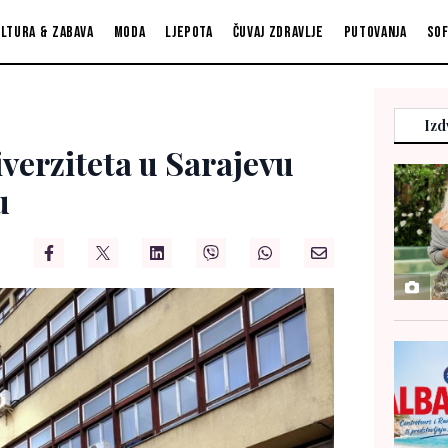
ltura & zabava
Moda
Ljepota
Čuvaj zdravlje
Putovanja
So
Izd
verziteta u Sarajevu
u