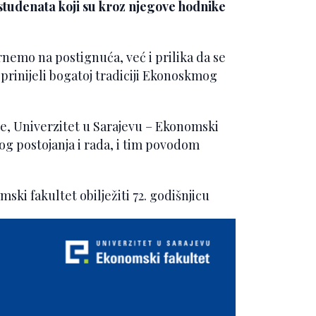
studenata koji su kroz njegove hodnike
nemo na postignuća, već i prilika da se
rinijeli bogatoj tradiciji Ekonoskmog
ne, Univerzitet u Sarajevu – Ekonomski
vog postojanja i rada, i tim povodom
ki fakultet obilježiti 72. godišnjicu