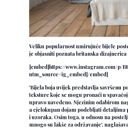
Veliku popularnost umirujuće bijele pos
je objasniti poznata britanska dizajnerica 
[embed]https://www.instagram.com/p/B
utm_source=ig_embed[/embed]
'Bijela boja uvijek predstavlja savršenu po
teksture koje se mogu pronaći u spavaćoj s
upravo navedeno. Njezinim odabirom nagla
a cjelokupan dojam podebljati detaljima p
i uzoraka. Osim toga, u odnosu na postelj
mnogo su lakše za održavanje', naglašava 