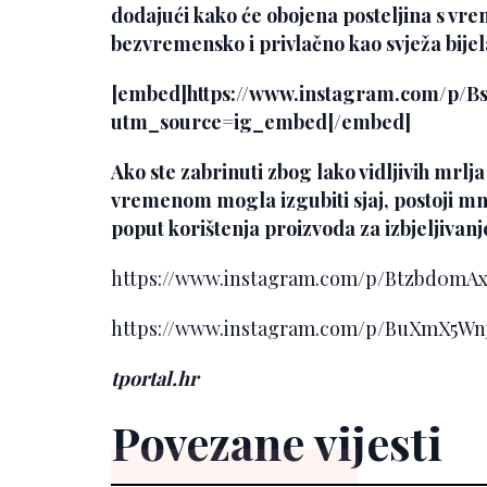
dodajući kako će obojena posteljina s vrem
bezvremensko i privlačno kao svježa bijel
[embed]https://www.instagram.com/p/Bs
utm_source=ig_embed[/embed]
Ako ste zabrinuti zbog lako vidljivih mrlja n
vremenom mogla izgubiti sjaj, postoji mn
poput korištenja proizvoda za izbjeljivanje 
https://www.instagram.com/p/Btzbd0m
https://www.instagram.com/p/BuXmX5W
tportal.hr
Povezane vijesti