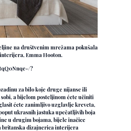
teljine na društvenim mrežama pokušala
interijera,
Emma Hooton
.
ttqQ0Nnqe-/?
zadinu za bilo koje druge nijanse ili
obi, a bijelom posteljinom ćete učiniti
sit ćete zanimljivo uzglavlje kreveta,
oput ukrasnih jastuka upečatljivih boja
ine u drugim bojama, bijele inačice
britanska dizajnerica interijera