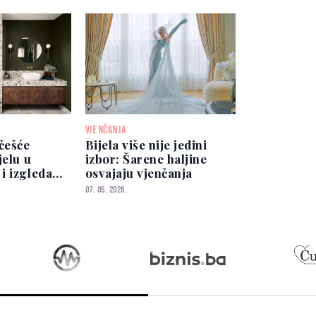
VJENČANJA
češće
Bijela više nije jedini
jelu u
izbor: Šarene haljine
i izgleda
osvajaju vjenčanja
 elegantno
07. 05. 2026.