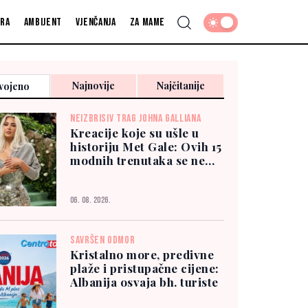
fra
Ambijent
Vjenčanja
Za mame
Najnovije
Najčitanije
vojeno
NEIZBRISIV TRAG JOHNA GALLIANA
Kreacije koje su ušle u
historiju Met Gale: Ovih 15
modnih trenutaka se ne
zaboravlja
06. 08. 2026.
SAVRŠEN ODMOR
Kristalno more, predivne
plaže i pristupačne cijene:
Albanija osvaja bh. turiste