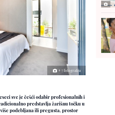
+ 7 fotografija
eseci sve je češći odabir profesionalnih i
radicionalno predstavlja žarišnu točku u
eviše podebljana ili pregusta, prostor