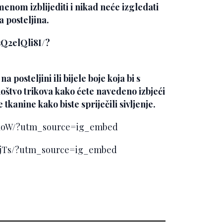
enom izblijediti i nikad neće izgledati
a posteljina.
Q2elQli8I/?
a posteljini ili bijele boje koja bi s
oštvo trikova kako ćete navedeno izbjeći
tkanine kako biste spriječili sivljenje.
AxoW/?utm_source=ig_embed
njTs/?utm_source=ig_embed