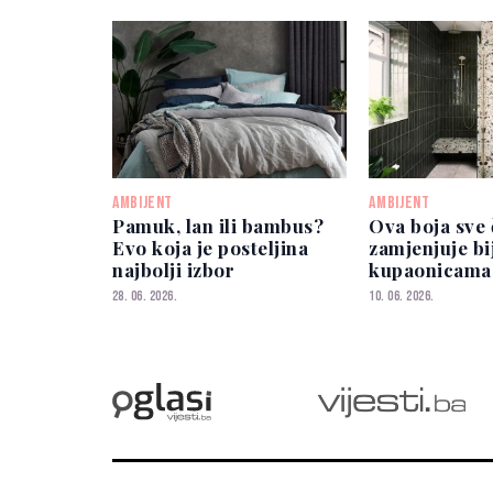
AMBIJENT
AMBIJENT
Pamuk, lan ili bambus?
Ova boja sve 
Evo koja je posteljina
zamjenjuje bi
najbolji izbor
kupaonicama 
nevjerovatno
28. 06. 2026.
10. 06. 2026.