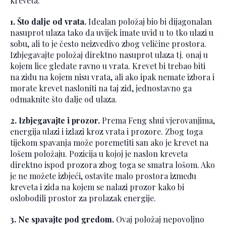
kreveta.
1. Što dalje od vrata.
Idealan položaj bio bi dijagonalan
nasuprot ulaza tako da uvijek imate uvid u to tko ulazi u
sobu, ali to je često neizvedivo zbog veličine prostora.
Izbjegavajte položaj direktno nasuprot ulaza tj. onaj u
kojem lice gledate ravno u vrata. Krevet bi trebao biti
na zidu na kojem nisu vrata, ali ako ipak nemate izbora i
morate krevet nasloniti na taj zid, jednostavno ga
odmaknite što dalje od ulaza.
2. Izbjegavajte i prozor.
Prema Feng shui vjerovanjima,
energija ulazi i izlazi kroz vrata i prozore. Zbog toga
tijekom spavanja može poremetiti san ako je krevet na
lošem položaju. Pozicija u kojoj je naslon kreveta
direktno ispod prozora zbog toga se smatra lošom. Ako
je ne možete izbjeći, ostavite malo prostora između
kreveta i zida na kojem se nalazi prozor kako bi
oslobodili prostor za prolazak energije.
3. Ne spavajte pod gredom.
Ovaj položaj nepovoljno