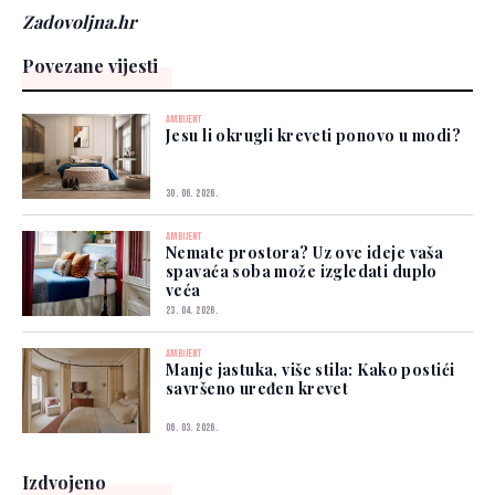
Zadovoljna.hr
Povezane vijesti
AMBIJENT
Jesu li okrugli kreveti ponovo u modi?
30. 06. 2026.
AMBIJENT
Nemate prostora? Uz ove ideje vaša
spavaća soba može izgledati duplo
veća
23. 04. 2026.
AMBIJENT
Manje jastuka, više stila: Kako postići
savršeno uređen krevet
06. 03. 2026.
Izdvojeno