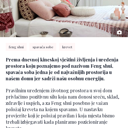
feng shui
spavaća sobe
krevet
Prema dnevnoj kineskoj vještini življenja i uređenja
prostora koju poznajemo pod nazivom Feng shui,
spavaća soba jedna je od najvažnijih prostorija u
našem domu jer sadrži našu osobnu energiju.
Pravilnim uređenjem životnog prostora u svoj dom
privlačimo pozitivnu silu koja nam donosi sreću, sklad,
zdravlje i uspjeh, a za Feng shui posebno je važan
položaj kreveta na kojem spavamo. U nastavku
provjerite koji je položaj pravilan i koja mjesta bismo
trebali izbjegavati kada planiramo pozicioniranje