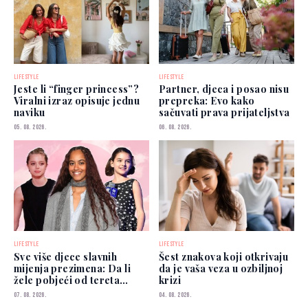
LIFESTYLE
LIFESTYLE
Jeste li “finger princess”?
Partner, djeca i posao nisu
Viralni izraz opisuje jednu
prepreka: Evo kako
naviku
sačuvati prava prijateljstva
05. 08. 2026.
06. 08. 2026.
LIFESTYLE
LIFESTYLE
Sve više djece slavnih
Šest znakova koji otkrivaju
mijenja prezimena: Da li
da je vaša veza u ozbiljnoj
žele pobjeći od tereta
krizi
poznatih roditelja?
07. 08. 2026.
04. 08. 2026.