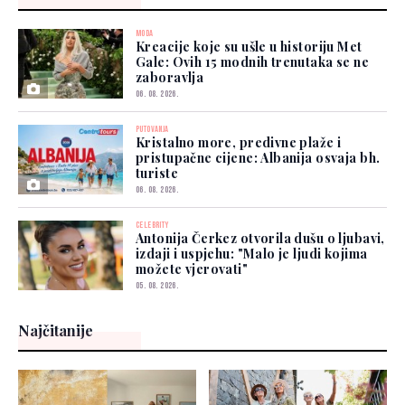
MODA
Kreacije koje su ušle u historiju Met
Gale: Ovih 15 modnih trenutaka se ne
zaboravlja
06. 08. 2026.
PUTOVANJA
Kristalno more, predivne plaže i
pristupačne cijene: Albanija osvaja bh.
turiste
06. 08. 2026.
CELEBRITY
Antonija Čerkez otvorila dušu o ljubavi,
izdaji i uspjehu: "Malo je ljudi kojima
možete vjerovati"
05. 08. 2026.
Najčitanije