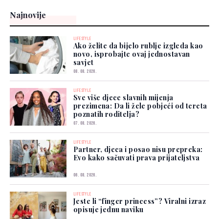
Najnovije
LIFESTYLE
Ako želite da bijelo rublje izgleda kao
novo, isprobajte ovaj jednostavan
savjet
08. 08. 2026.
LIFESTYLE
Sve više djece slavnih mijenja
prezimena: Da li žele pobjeći od tereta
poznatih roditelja?
07. 08. 2026.
LIFESTYLE
Partner, djeca i posao nisu prepreka:
Evo kako sačuvati prava prijateljstva
06. 08. 2026.
LIFESTYLE
Jeste li “finger princess”? Viralni izraz
opisuje jednu naviku