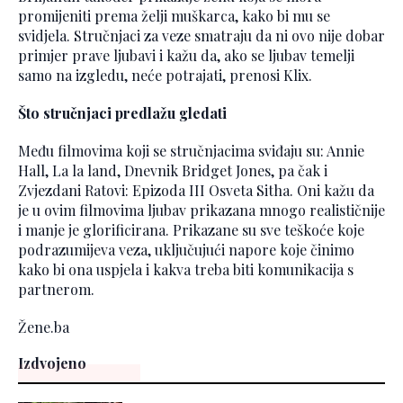
promijeniti prema želji muškarca, kako bi mu se
svidjela. Stručnjaci za veze smatraju da ni ovo nije dobar
primjer prave ljubavi i kažu da, ako se ljubav temelji
samo na izgledu, neće potrajati, prenosi Klix.
Što stručnjaci predlažu gledati
Među filmovima koji se stručnjacima sviđaju su: Annie
Hall, La la land, Dnevnik Bridget Jones, pa čak i
Zvjezdani Ratovi: Epizoda III Osveta Sitha. Oni kažu da
je u ovim filmovima ljubav prikazana mnogo realističnije
i manje je glorificirana. Prikazane su sve teškoće koje
podrazumijeva veza, uključujući napore koje činimo
kako bi ona uspjela i kakva treba biti komunikacija s
partnerom.
Žene.ba
Izdvojeno