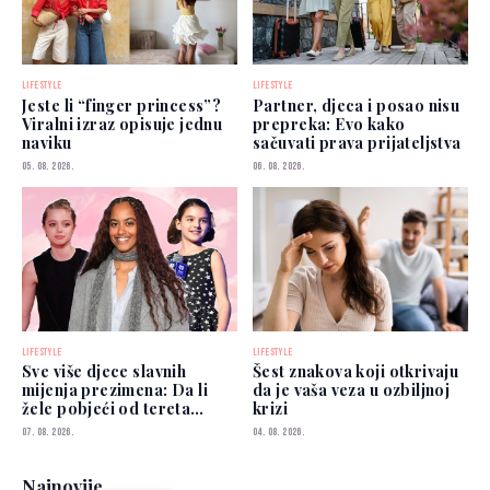
LIFESTYLE
LIFESTYLE
Jeste li “finger princess”?
Partner, djeca i posao nisu
Viralni izraz opisuje jednu
prepreka: Evo kako
naviku
sačuvati prava prijateljstva
05. 08. 2026.
06. 08. 2026.
LIFESTYLE
LIFESTYLE
Sve više djece slavnih
Šest znakova koji otkrivaju
mijenja prezimena: Da li
da je vaša veza u ozbiljnoj
žele pobjeći od tereta
krizi
poznatih roditelja?
07. 08. 2026.
04. 08. 2026.
Najnovije