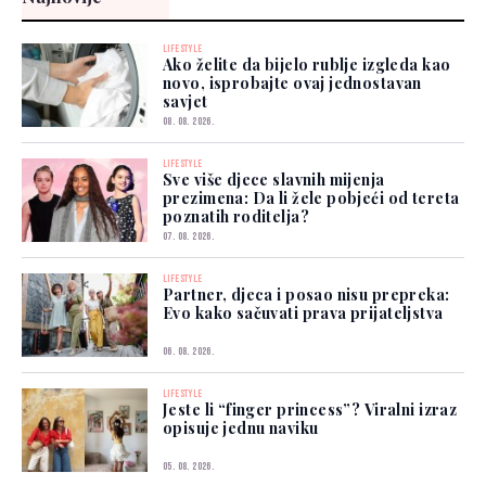
LIFESTYLE
Ako želite da bijelo rublje izgleda kao
novo, isprobajte ovaj jednostavan
savjet
08. 08. 2026.
LIFESTYLE
Sve više djece slavnih mijenja
prezimena: Da li žele pobjeći od tereta
poznatih roditelja?
07. 08. 2026.
LIFESTYLE
Partner, djeca i posao nisu prepreka:
Evo kako sačuvati prava prijateljstva
06. 08. 2026.
LIFESTYLE
Jeste li “finger princess”? Viralni izraz
opisuje jednu naviku
05. 08. 2026.