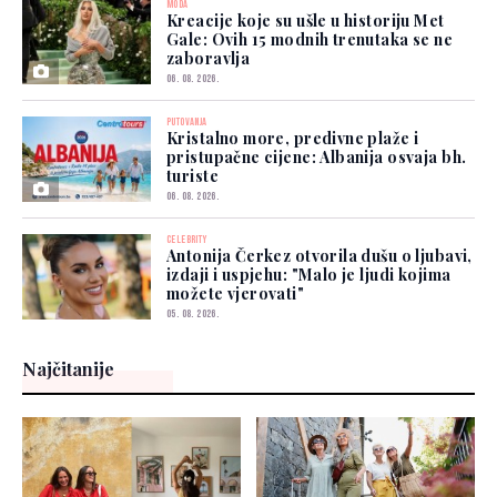
MODA
Kreacije koje su ušle u historiju Met
Gale: Ovih 15 modnih trenutaka se ne
zaboravlja
06. 08. 2026.
PUTOVANJA
Kristalno more, predivne plaže i
pristupačne cijene: Albanija osvaja bh.
turiste
06. 08. 2026.
CELEBRITY
Antonija Čerkez otvorila dušu o ljubavi,
izdaji i uspjehu: "Malo je ljudi kojima
možete vjerovati"
05. 08. 2026.
Najčitanije