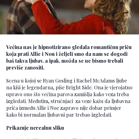
Većina nas je hipnotizirano gledala romantičnu priču
koja prati Allie i Nou i željeli smo da nam se dogodi
baš takva ljubav, a ipak, možda se ne bismo trebali
previše zanositi.
Scena u kojoj se Ryan Gosling i Rachel McAdams ljube
na kiši je legendarna, piše Bright Side. Ona je vjerojatno
upravo ono što većina parova zamišlja kako veza treba
izgledati. Međutim, stručnjaci za veze kažu da ljubavna
priča između Allie i Noe zapravo nije dobar primjer
kako bi normalan ljubavni par trebao izgledati.
Prikazuje nerealnu sliku