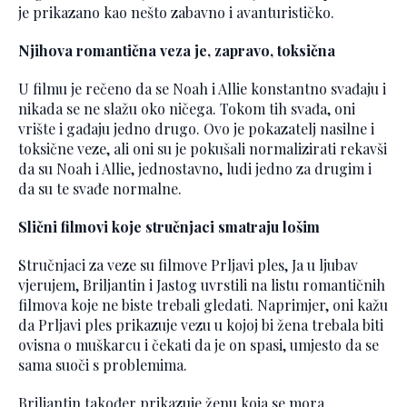
je prikazano kao nešto zabavno i avanturističko.
Njihova romantična veza je, zapravo, toksična
U filmu je rečeno da se Noah i Allie konstantno svađaju i
nikada se ne slažu oko ničega. Tokom tih svađa, oni
vrište i gađaju jedno drugo. Ovo je pokazatelj nasilne i
toksične veze, ali oni su je pokušali normalizirati rekavši
da su Noah i Allie, jednostavno, ludi jedno za drugim i
da su te svađe normalne.
Slični filmovi koje stručnjaci smatraju lošim
Stručnjaci za veze su filmove Prljavi ples, Ja u ljubav
vjerujem, Briljantin i Jastog uvrstili na listu romantičnih
filmova koje ne biste trebali gledati. Naprimjer, oni kažu
da Prljavi ples prikazuje vezu u kojoj bi žena trebala biti
ovisna o muškarcu i čekati da je on spasi, umjesto da se
sama suoči s problemima.
Briljantin također prikazuje ženu koja se mora