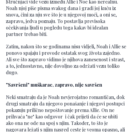
Stručnjaci vide vezu između Allie i Noe kao nerealnu.
Noah njoj piše pisma svakog dana i gradi joj kuću iz
snova, čini za nju sve što je u njegovoj moći, a oni se,
zapravo, jedva poznaju. To postavlja previsoka
očekivanja ljudi u pogledu toga kakav bi idealan
partner trebao biti.
Zatim, nakon što se godinama nisu vidjeli, Noah i Allie se
ponovo spajaju i provode ostatak svog života zajedno.
Ali sve što zapravo vidimo je njihova zanesenost i strast,
a to, jednostavno, nije dovoljno za održati vezu toliko
dugo.
"Savršeni" muškarac, zapravo, nije savršen
Neki smatraju da je Noah nevjerojatno romantičan, dok
drugi smatraju da njegovo ponašanje i njegovi postupci
pokazuju prilično nepoštovanje prema Allie. On ne
prihvaća "ne" kao odgovor i čak prijeti da će se ubiti
ako ona ne ode na spoj s njim. Također, to što je
nagovara ležati s njim nasred ceste je veoma opasno, ali