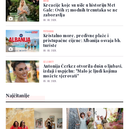
MODA
Kreacije koje su ušle u historiju Met
Gale: Ovih 15 modnih trenutaka se ne
zaboravlja
06. 08. 2026.
PUTOVANJA
Kristalno more, predivne plaže i
pristupačne cijene: Albanija osvaja bh.
turiste
06. 08. 2026.
CELEBRITY
Antonija Čerkez otvorila dušu o ljubavi,
izdaji i uspjehu: "Malo je ljudi kojima
možete vjerovati"
05. 08. 2026.
Najčitanije