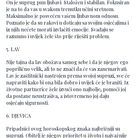
On je suprug pun ljubavi. Staložen i stabilan. Fokusiran
je na to da vas u svakom trenutku učini sretnom.
Maksimalno je posvećen vašem ljubavnom odnosu.
Poznato je da su rakovi u doticaju sa svojim osjećajima i
iz njih nećete morati izvlačiti emocije. Svađaju se
razumno i uvijek žele što prije riješiti problem.
5. LAV
Nije tajna da lav obožava samog sebe i da je njegov ego
poprilično velik, ali to ne znači da će vas zanemarivati.
Lav je zaštitnički nastrojen prema svojoj supruzi, sve će
napraviti kako bi ona bila dobro i uvijek će je braniti. Iz
životne partnerice žele izvući ono najbolje, pomoći joj
da postane neustrašiva, a istovremeno joj daju
osjećaju sigurnosti.
6. DJEVICA
Pripadnici ovog horoskopskog znaka najbrižniji su
supruzi. Obitelj je njegov prioritet u životu i najvažnije