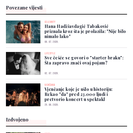
Povezane vijesti
CELEBRITY
Hana Hadžiavdagić Tabaković
priznala kroz šta je prolazila: "Nije bilo
nimalo lako"
08. 07. 2026.
LIFESTYLE
Sve češće se govori o "starter braku":
Šta zapravo znači ovaj pojam?
02. 07. 2026.
VJENČANJA
Vjenčanje koje je ušlo u historiju:
Rekao "da" pred 23.000 ljudi i
pretvorio koncert u spektakl
29. 06. 2026.
Izdvojeno