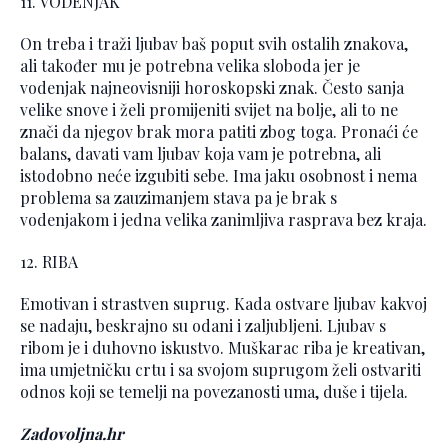
11. VODENJAK
On treba i traži ljubav baš poput svih ostalih znakova,
ali također mu je potrebna velika sloboda jer je
vodenjak najneovisniji horoskopski znak. Često sanja
velike snove i želi promijeniti svijet na bolje, ali to ne
znači da njegov brak mora patiti zbog toga. Pronaći će
balans, davati vam ljubav koja vam je potrebna, ali
istodobno neće izgubiti sebe. Ima jaku osobnost i nema
problema sa zauzimanjem stava pa je brak s
vodenjakom i jedna velika zanimljiva rasprava bez kraja.
12. RIBA
Emotivan i strastven suprug. Kada ostvare ljubav kakvoj
se nadaju, beskrajno su odani i zaljubljeni. Ljubav s
ribom je i duhovno iskustvo. Muškarac riba je kreativan,
ima umjetničku crtu i sa svojom suprugom želi ostvariti
odnos koji se temelji na povezanosti uma, duše i tijela.
Zadovoljna.hr