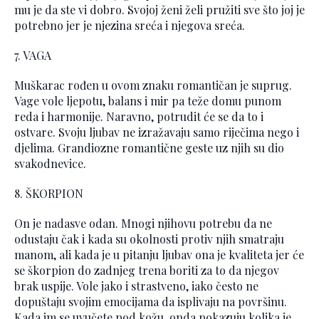
mu je da ste vi dobro. Svojoj ženi želi pružiti sve što joj je
potrebno jer je njezina sreća i njegova sreća.
7. VAGA
Muškarac rođen u ovom znaku romantičan je suprug.
Vage vole ljepotu, balans i mir pa teže domu punom
reda i harmonije. Naravno, potrudit će se da to i
ostvare. Svoju ljubav ne izražavaju samo riječima nego i
djelima. Grandiozne romantične geste uz njih su dio
svakodnevice.
8. ŠKORPION
On je nadasve odan. Mnogi njihovu potrebu da ne
odustaju čak i kada su okolnosti protiv njih smatraju
manom, ali kada je u pitanju ljubav ona je kvaliteta jer će
se škorpion do zadnjeg trena boriti za to da njegov
brak uspije. Vole jako i strastveno, iako često ne
dopuštaju svojim emocijama da isplivaju na površinu.
Kada im se uvučete pod kožu, onda pokazuju kolika je