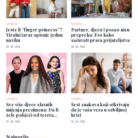
LIFESTYLE
LIFESTYLE
Jeste li “finger princess”?
Partner, djeca i posao nisu
Viralni izraz opisuje jednu
prepreka: Evo kako
naviku
sačuvati prava prijateljstva
05. 08. 2026.
06. 08. 2026.
LIFESTYLE
LIFESTYLE
Sve više djece slavnih
Šest znakova koji otkrivaju
mijenja prezimena: Da li
da je vaša veza u ozbiljnoj
žele pobjeći od tereta
krizi
poznatih roditelja?
07. 08. 2026.
04. 08. 2026.
Najnovije