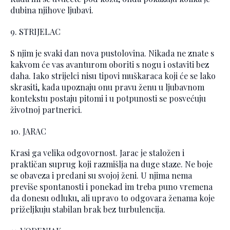
dubina njihove ljubavi.
9. STRIJELAC
S njim je svaki dan nova pustolovina. Nikada ne znate s
kakvom će vas avanturom oboriti s nogu i ostaviti bez
daha. Iako strijelci nisu tipovi muškaraca koji će se lako
skrasiti, kada upoznaju onu pravu ženu u ljubavnom
kontekstu postaju pitomi i u potpunosti se posvećuju
životnoj partnerici.
10. JARAC
Krasi ga velika odgovornost. Jarac je staložen i
praktičan suprug koji razmišlja na duge staze. Ne boje
se obaveza i predani su svojoj ženi. U njima nema
previše spontanosti i ponekad im treba puno vremena
da donesu odluku, ali upravo to odgovara ženama koje
priželjkuju stabilan brak bez turbulencija.