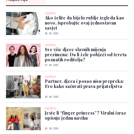
LIFESTYLE
Ako želite da bijelo rublje izgleda kao
novo, isprobajte ovaj jednostavan
savjet
08. 08. 2026.
LIFESTYLE
Sve više djece slavnih mijenja
prezimena: Da li žele pobjeći od tereta
poznatih roditelja?
07. 08. 2026.
LIFESTYLE
Partner, djeca i posao nisu prepreka:
Evo kako sačuvati prava prijateljstva
06. 08. 2026.
LIFESTYLE
Jeste li “finger princess”? Viralni izraz
opisuje jednu naviku
05. 08. 2026.