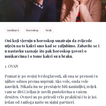
muškarci
horoskop
brak
Oni koji vjeruju u horoskop smatraju da zvijezde
utječu na to kakvi smo kad se zaljubimo. Zabavite se i
u nastavku saznaje što pak horoskop govori o
muškarcima i o tome kakvi su u braku.
1. OVAN
Poznat je po svojoj tvrdoglavosti, ali ona se prenosi i u
njihov odnos prema supruzi. Ako vole, onda vole
zauvijek. Nikada im ne prestajete biti zanimljivi, uvijek
vam se divi i željan je novih pustolovina u vašem
društvu. Ovnovi su po prirodi vrlo praktični i to je još
jedan od razloga zašto su sjajni partneri.