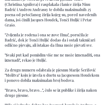
(Christina Aguilera) i rasplakala članice žirija Ninu
Badrić i Andreu Andrassy te dobila maksimalnih 25
poena od petočlanog žirija kojeg su, pored navedenih
dama, još činili Jacques Houdek, Tonči Huljić i Petar
Grašo.
"Zvijezda je rođena i ona se zove Ilma", poručila je
Badrić, dok je Tonči Huljić dodao da i ostali takmičari
odlično pjevaju, ali istakao da Ilma može pjevati sve.
"Svaki put kad pomislim više me ne može iznenaditi, ona
iznenadi", rekao je Huljić.
Za drugu numeru odabrala je pjesmu Marije Šerifović
"Molitva" koju je izvela u duetu sa Jacquesom Houdekom
i ponovo dobila maksimalan broj bodova.
"Bravo, bravo, bravo...", čulo se iz publike i žirija nakon
druge pjesme.