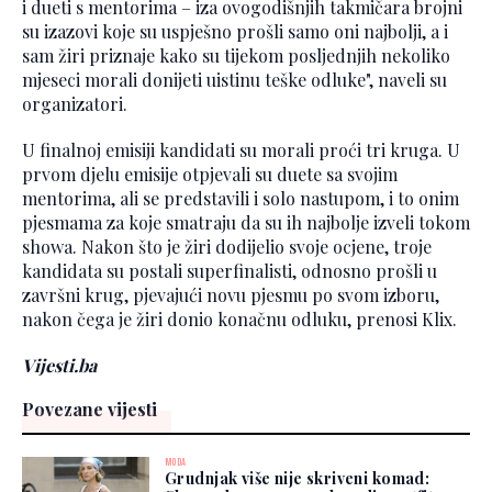
i dueti s mentorima – iza ovogodišnjih takmičara brojni
su izazovi koje su uspješno prošli samo oni najbolji, a i
sam žiri priznaje kako su tijekom posljednjih nekoliko
mjeseci morali donijeti uistinu teške odluke", naveli su
organizatori.
U finalnoj emisiji kandidati su morali proći tri kruga. U
prvom djelu emisije otpjevali su duete sa svojim
mentorima, ali se predstavili i solo nastupom, i to onim
pjesmama za koje smatraju da su ih najbolje izveli tokom
showa. Nakon što je žiri dodijelio svoje ocjene, troje
kandidata su postali superfinalisti, odnosno prošli u
završni krug, pjevajući novu pjesmu po svom izboru,
nakon čega je žiri donio konačnu odluku, prenosi Klix.
Vijesti.ba
Povezane vijesti
MODA
Grudnjak više nije skriveni komad: