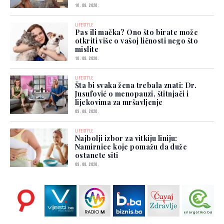
10. 08. 2026.
LIFESTYLE
Pas ili mačka? Ono što birate može
otkriti više o vašoj ličnosti nego što
mislite
10. 08. 2026.
LIFESTYLE
Šta bi svaka žena trebala znati: Dr.
Jusufović o menopauzi, štitnjači i
lijekovima za mršavljenje
09. 08. 2026.
LIFESTYLE
Najbolji izbor za vitkiju liniju:
Namirnice koje pomažu da duže
ostanete siti
09. 08. 2026.