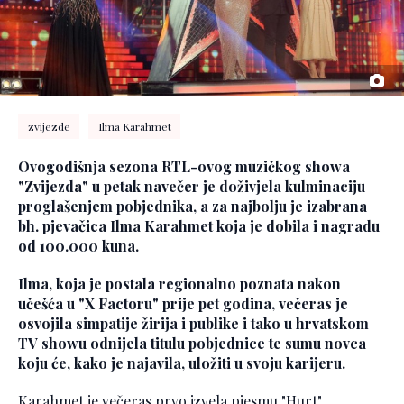
zvijezde
Ilma Karahmet
Ovogodišnja sezona RTL-ovog muzičkog showa
"Zvijezda" u petak navečer je doživjela kulminaciju
proglašenjem pobjednika, a za najbolju je izabrana
bh. pjevačica Ilma Karahmet koja je dobila i nagradu
od 100.000 kuna.
Ilma, koja je postala regionalno poznata nakon
učešća u "X Factoru" prije pet godina, večeras je
osvojila simpatije žirija i publike i tako u hrvatskom
TV showu odnijela titulu pobjednice te sumu novca
koju će, kako je najavila, uložiti u svoju karijeru.
Karahmet je večeras prvo izvela pjesmu "Hurt"