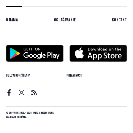
O nama
Oglašavanje
Kontakt
Uslovi korištenja
Privatnost
© Copyright 2005. - 2026. Radio M Media Group.
Sva prava zadržana.
Dizajn i programiranje:
Lampa.ba