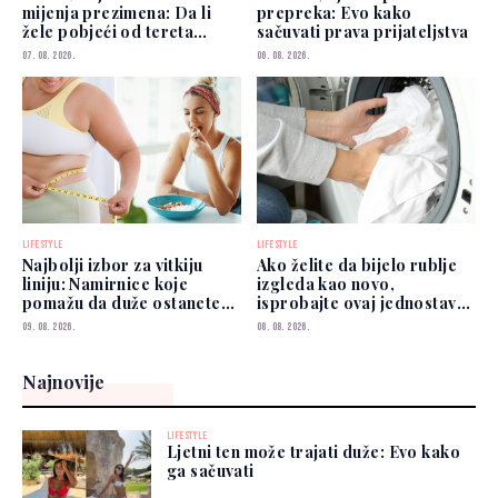
mijenja prezimena: Da li
prepreka: Evo kako
žele pobjeći od tereta
sačuvati prava prijateljstva
poznatih roditelja?
07. 08. 2026.
06. 08. 2026.
LIFESTYLE
LIFESTYLE
Najbolji izbor za vitkiju
Ako želite da bijelo rublje
liniju: Namirnice koje
izgleda kao novo,
pomažu da duže ostanete
isprobajte ovaj jednostavan
siti
savjet
09. 08. 2026.
08. 08. 2026.
Najnovije
LIFESTYLE
Ljetni ten može trajati duže: Evo kako
ga sačuvati