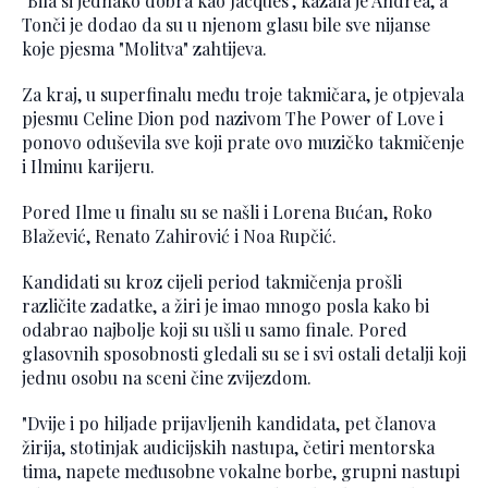
"Bila si jednako dobra kao Jacques", kazala je Andrea, a
Tonči je dodao da su u njenom glasu bile sve nijanse
koje pjesma "Molitva" zahtijeva.
Za kraj, u superfinalu među troje takmičara, je otpjevala
pjesmu Celine Dion pod nazivom The Power of Love i
ponovo oduševila sve koji prate ovo muzičko takmičenje
i Ilminu karijeru.
Pored Ilme u finalu su se našli i Lorena Bućan, Roko
Blažević, Renato Zahirović i Noa Rupčić.
Kandidati su kroz cijeli period takmičenja prošli
različite zadatke, a žiri je imao mnogo posla kako bi
odabrao najbolje koji su ušli u samo finale. Pored
glasovnih sposobnosti gledali su se i svi ostali detalji koji
jednu osobu na sceni čine zvijezdom.
"Dvije i po hiljade prijavljenih kandidata, pet članova
žirija, stotinjak audicijskih nastupa, četiri mentorska
tima, napete međusobne vokalne borbe, grupni nastupi