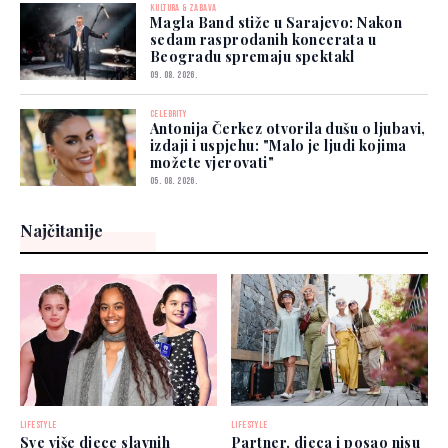
KULTURA & ZABAVA
Magla Band stiže u Sarajevo: Nakon
sedam rasprodanih koncerata u
Beogradu spremaju spektakl
09. 08. 2026.
CELEBRITY
Antonija Čerkez otvorila dušu o ljubavi,
izdaji i uspjehu: "Malo je ljudi kojima
možete vjerovati"
05. 08. 2026.
Najčitanije
LIFESTYLE
LIFESTYLE
Sve više djece slavnih
Partner, djeca i posao nisu