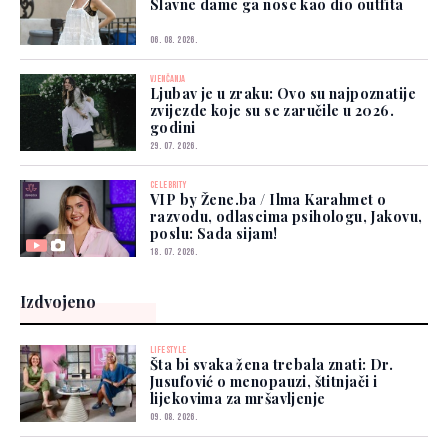
Slavne dame ga nose kao dio outfita
06. 08. 2026.
VJENČANJA
Ljubav je u zraku: Ovo su najpoznatije
zvijezde koje su se zaručile u 2026.
godini
29. 07. 2026.
CELEBRITY
VIP by Žene.ba / Ilma Karahmet o
razvodu, odlascima psihologu, Jakovu,
poslu: Sada sijam!
18. 07. 2026.
Izdvojeno
LIFESTYLE
Šta bi svaka žena trebala znati: Dr.
Jusufović o menopauzi, štitnjači i
lijekovima za mršavljenje
09. 08. 2026.