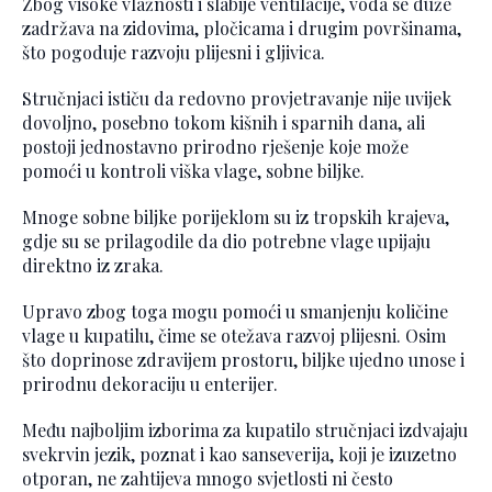
Zbog visoke vlažnosti i slabije ventilacije, voda se duže
zadržava na zidovima, pločicama i drugim površinama,
što pogoduje razvoju plijesni i gljivica.
Stručnjaci ističu da redovno provjetravanje nije uvijek
dovoljno, posebno tokom kišnih i sparnih dana, ali
postoji jednostavno prirodno rješenje koje može
pomoći u kontroli viška vlage, sobne biljke.
Mnoge sobne biljke porijeklom su iz tropskih krajeva,
gdje su se prilagodile da dio potrebne vlage upijaju
direktno iz zraka.
Upravo zbog toga mogu pomoći u smanjenju količine
vlage u kupatilu, čime se otežava razvoj plijesni. Osim
što doprinose zdravijem prostoru, biljke ujedno unose i
prirodnu dekoraciju u enterijer.
Među najboljim izborima za kupatilo stručnjaci izdvajaju
svekrvin jezik, poznat i kao sanseverija, koji je izuzetno
otporan, ne zahtijeva mnogo svjetlosti ni često