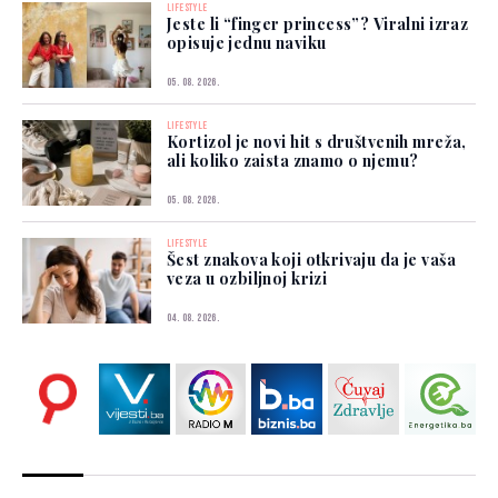
LIFESTYLE
Jeste li “finger princess”? Viralni izraz
opisuje jednu naviku
05. 08. 2026.
LIFESTYLE
Kortizol je novi hit s društvenih mreža,
ali koliko zaista znamo o njemu?
05. 08. 2026.
LIFESTYLE
Šest znakova koji otkrivaju da je vaša
veza u ozbiljnoj krizi
04. 08. 2026.