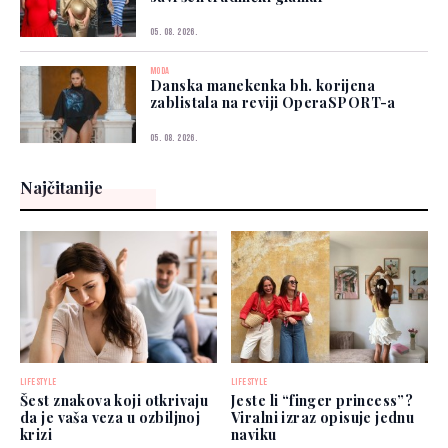
05. 08. 2026.
MODA
Danska manekenka bh. korijena
zablistala na reviji OperaSPORT-a
05. 08. 2026.
Najčitanije
LIFESTYLE
LIFESTYLE
Šest znakova koji otkrivaju
Jeste li “finger princess”?
da je vaša veza u ozbiljnoj
Viralni izraz opisuje jednu
krizi
naviku