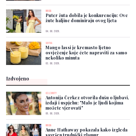
MODA
Puter žuta dobila je konkurenciju: Ove
žute haljine dominiraju ovog ljeta
04. 08. 2026.
SOFRA
Mango lassi je kremasto ljetno
osvježenje koje ćete napraviti za samo
nekoliko minuta
03. 08. 2026.
Izdvojeno
CELEBRITY
Antonija Čerkez otvorila dušu o ljubavi,
izdaji i uspjehu: "Malo je ljudi kojima
možete vjerovati"
05. 08. 2026.
MODA
Anne Hathaway pokazala kako izgleda
savršen trudnički glamur