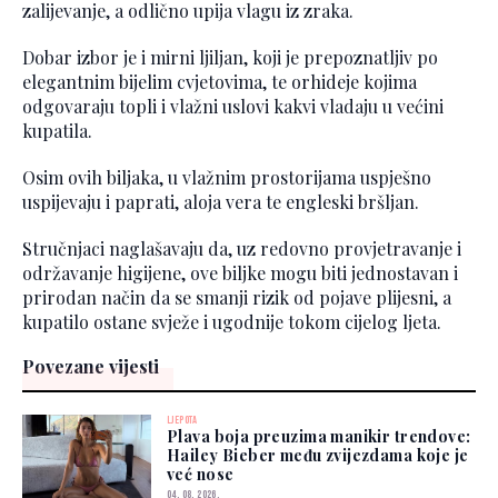
zalijevanje, a odlično upija vlagu iz zraka.
Dobar izbor je i mirni ljiljan, koji je prepoznatljiv po
elegantnim bijelim cvjetovima, te orhideje kojima
odgovaraju topli i vlažni uslovi kakvi vladaju u većini
kupatila.
Osim ovih biljaka, u vlažnim prostorijama uspješno
uspijevaju i paprati, aloja vera te engleski bršljan.
Stručnjaci naglašavaju da, uz redovno provjetravanje i
održavanje higijene, ove biljke mogu biti jednostavan i
prirodan način da se smanji rizik od pojave plijesni, a
kupatilo ostane svježe i ugodnije tokom cijelog ljeta.
Povezane vijesti
LJEPOTA
Plava boja preuzima manikir trendove:
Hailey Bieber među zvijezdama koje je
već nose
04. 08. 2026.