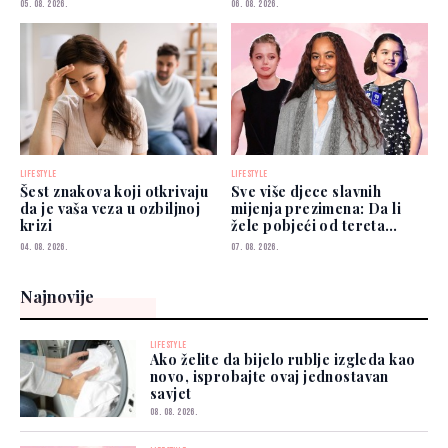
05. 08. 2026.
06. 08. 2026.
LIFESTYLE
LIFESTYLE
Šest znakova koji otkrivaju
Sve više djece slavnih
da je vaša veza u ozbiljnoj
mijenja prezimena: Da li
krizi
žele pobjeći od tereta
poznatih roditelja?
04. 08. 2026.
07. 08. 2026.
Najnovije
LIFESTYLE
Ako želite da bijelo rublje izgleda kao
novo, isprobajte ovaj jednostavan
savjet
08. 08. 2026.