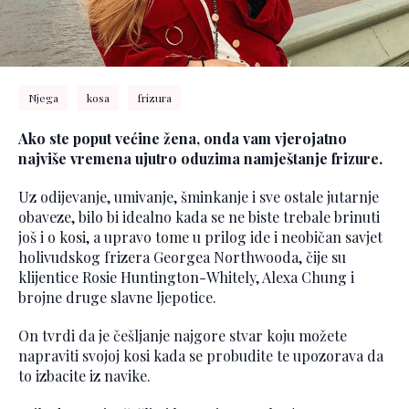
Njega
kosa
frizura
Ako ste poput većine žena, onda vam vjerojatno
najviše vremena ujutro oduzima namještanje frizure.
Uz odijevanje, umivanje, šminkanje i sve ostale jutarnje
obaveze, bilo bi idealno kada se ne biste trebale brinuti
još i o kosi, a upravo tome u prilog ide i neobičan savjet
holivudskog frizera Georgea Northwooda, čije su
klijentice Rosie Huntington-Whitely, Alexa Chung i
brojne druge slavne ljepotice.
On tvrdi da je češljanje najgore stvar koju možete
napraviti svojoj kosi kada se probudite te upozorava da
to izbacite iz navike.