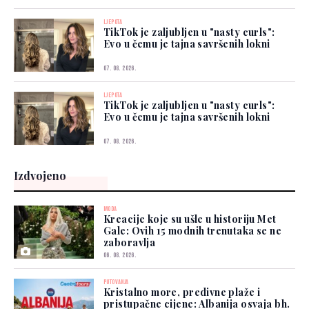
LJEPOTA
TikTok je zaljubljen u "nasty curls":
Evo u čemu je tajna savršenih lokni
07. 08. 2026.
LJEPOTA
TikTok je zaljubljen u "nasty curls":
Evo u čemu je tajna savršenih lokni
07. 08. 2026.
Izdvojeno
MODA
Kreacije koje su ušle u historiju Met
Gale: Ovih 15 modnih trenutaka se ne
zaboravlja
06. 08. 2026.
PUTOVANJA
Kristalno more, predivne plaže i
pristupačne cijene: Albanija osvaja bh.