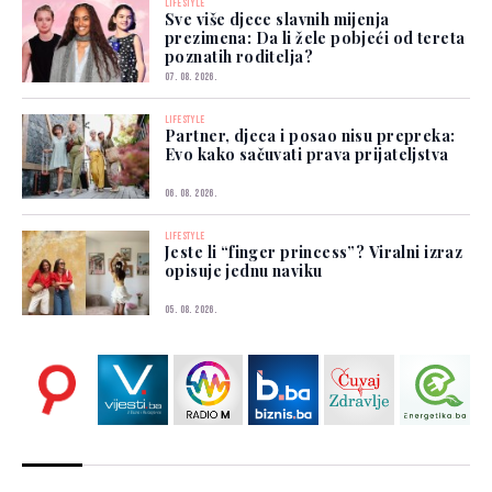
LIFESTYLE
Sve više djece slavnih mijenja
prezimena: Da li žele pobjeći od tereta
poznatih roditelja?
07. 08. 2026.
LIFESTYLE
Partner, djeca i posao nisu prepreka:
Evo kako sačuvati prava prijateljstva
06. 08. 2026.
LIFESTYLE
Jeste li “finger princess”? Viralni izraz
opisuje jednu naviku
05. 08. 2026.