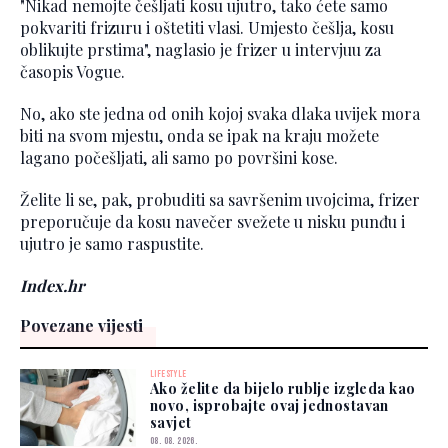
"Nikad nemojte češljati kosu ujutro, tako ćete samo
pokvariti frizuru i oštetiti vlasi. Umjesto češlja, kosu
oblikujte prstima", naglasio je frizer u intervjuu za
časopis Vogue.
No, ako ste jedna od onih kojoj svaka dlaka uvijek mora
biti na svom mjestu, onda se ipak na kraju možete
lagano počešljati, ali samo po površini kose.
Želite li se, pak, probuditi sa savršenim uvojcima, frizer
preporučuje da kosu navečer svežete u nisku punđu i
ujutro je samo raspustite.
Index.hr
Povezane vijesti
LIFESTYLE
Ako želite da bijelo rublje izgleda kao
novo, isprobajte ovaj jednostavan
savjet
08. 08. 2026.