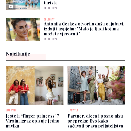
turiste
06. 08. 2026.
CELEBRITY
Antonija Čerkez otvorila dušu o ljubavi,
izdaji i uspjehu: "Malo je ljudi kojima
možete vjerovati"
05. 08. 2026.
Najčitanije
LIFESTYLE
LIFESTYLE
Jeste li “finger princess”?
Partner, djeca i posao nisu
Viralni izraz opisuje jednu
prepreka: Evo kako
naviku
sačuvati prava prijateljstva