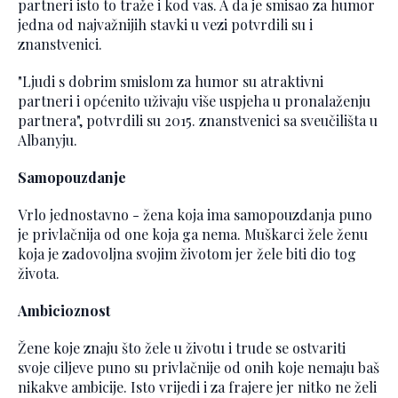
partneri isto to traže i kod vas. A da je smisao za humor
jedna od najvažnijih stavki u vezi potvrdili su i
znanstvenici.
"Ljudi s dobrim smislom za humor su atraktivni
partneri i općenito uživaju više uspjeha u pronalaženju
partnera", potvrdili su 2015. znanstvenici sa sveučilišta u
Albanyju.
Samopouzdanje
Vrlo jednostavno - žena koja ima samopouzdanja puno
je privlačnija od one koja ga nema. Muškarci žele ženu
koja je zadovoljna svojim životom jer žele biti dio tog
života.
Ambicioznost
Žene koje znaju što žele u životu i trude se ostvariti
svoje ciljeve puno su privlačnije od onih koje nemaju baš
nikakve ambicije. Isto vrijedi i za frajere jer nitko ne želi