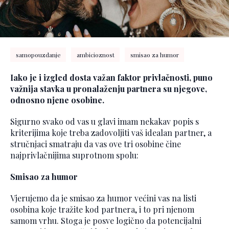
samopouzdanje
ambicioznost
smisao za humor
Iako je i izgled dosta važan faktor privlačnosti, puno
važnija stavka u pronalaženju partnera su njegove,
odnosno njene osobine.
Sigurno svako od vas u glavi imam nekakav popis s
kriterijima koje treba zadovoljiti vaš idealan partner, a
stručnjaci smatraju da vas ove tri osobine čine
najprivlačnijima suprotnom spolu:
Smisao za humor
Vjerujemo da je smisao za humor većini vas na listi
osobina koje tražite kod partnera, i to pri njenom
samom vrhu. Stoga je posve logično da potencijalni