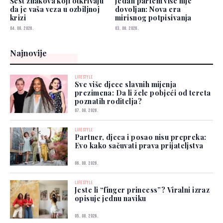
Šest znakova koji otkrivaju
Jedan parfem više nije
da je vaša veza u ozbiljnoj
dovoljan: Nova era
krizi
mirisnog potpisivanja
04. 08. 2026.
03. 08. 2026.
Najnovije
LIFESTYLE
Sve više djece slavnih mijenja
prezimena: Da li žele pobjeći od tereta
poznatih roditelja?
07. 08. 2026.
LIFESTYLE
Partner, djeca i posao nisu prepreka:
Evo kako sačuvati prava prijateljstva
06. 08. 2026.
LIFESTYLE
Jeste li “finger princess”? Viralni izraz
opisuje jednu naviku
05. 08. 2026.