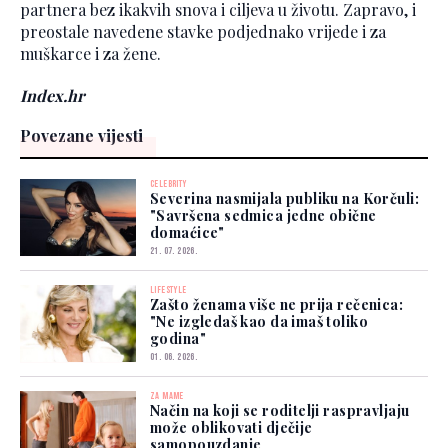
partnera bez ikakvih snova i ciljeva u životu. Zapravo, i
preostale navedene stavke podjednako vrijede i za
muškarce i za žene.
Index.hr
Povezane vijesti
CELEBRITY
Severina nasmijala publiku na Korčuli:
"Savršena sedmica jedne obične
domaćice"
21. 07. 2026.
LIFESTYLE
Zašto ženama više ne prija rečenica:
"Ne izgledaš kao da imaš toliko
godina"
01. 06. 2026.
ZA MAME
Način na koji se roditelji raspravljaju
može oblikovati dječije
samopouzdanje