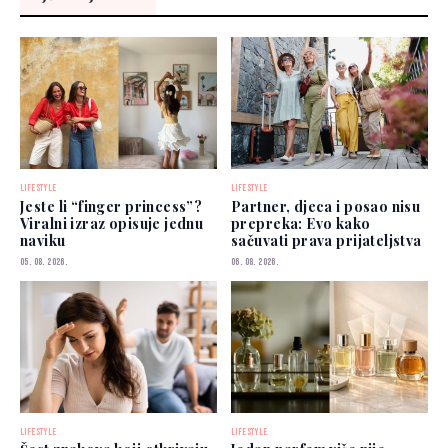
LIFESTYLE
LIFESTYLE
Jeste li “finger princess”?
Partner, djeca i posao nisu
Viralni izraz opisuje jednu
prepreka: Evo kako
naviku
sačuvati prava prijateljstva
05. 08. 2026.
06. 08. 2026.
LIFESTYLE
LIFESTYLE