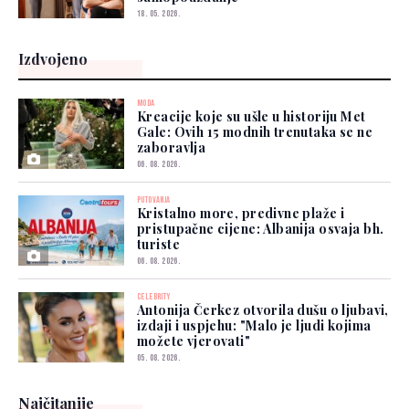
18. 05. 2026.
Izdvojeno
MODA
Kreacije koje su ušle u historiju Met
Gale: Ovih 15 modnih trenutaka se ne
zaboravlja
06. 08. 2026.
PUTOVANJA
Kristalno more, predivne plaže i
pristupačne cijene: Albanija osvaja bh.
turiste
06. 08. 2026.
CELEBRITY
Antonija Čerkez otvorila dušu o ljubavi,
izdaji i uspjehu: "Malo je ljudi kojima
možete vjerovati"
05. 08. 2026.
Najčitanije