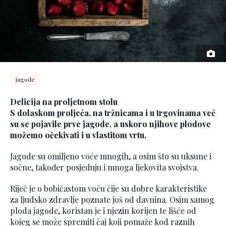
jagode
Delicija na proljetnom stolu
S dolaskom proljeća, na tržnicama i u trgovinama već
su se pojavile prve jagode, a uskoro njihove plodove
možemo očekivati i u vlastitom vrtu.
Jagode su omiljeno voće mnogih, a osim što su uksune i
sočne, također posjeduju i mnoga ljekovita svojstva.
Riječ je o bobičastom voću čije su dobre karakteristike
za ljudsko zdravlje poznate još od davnina. Osim samog
ploda jagode, koristan je i njezin korijen te lišće od
kojeg se može spremiti čaj koji pomaže kod raznih