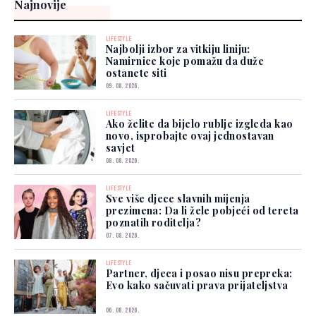
Najnovije
LIFESTYLE
Najbolji izbor za vitkiju liniju:
Namirnice koje pomažu da duže
ostanete siti
09. 08. 2026.
LIFESTYLE
Ako želite da bijelo rublje izgleda kao
novo, isprobajte ovaj jednostavan
savjet
08. 08. 2026.
LIFESTYLE
Sve više djece slavnih mijenja
prezimena: Da li žele pobjeći od tereta
poznatih roditelja?
07. 08. 2026.
LIFESTYLE
Partner, djeca i posao nisu prepreka:
Evo kako sačuvati prava prijateljstva
06. 08. 2026.