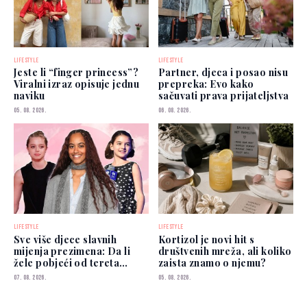
LIFESTYLE
LIFESTYLE
Jeste li “finger princess”?
Partner, djeca i posao nisu
Viralni izraz opisuje jednu
prepreka: Evo kako
naviku
sačuvati prava prijateljstva
05. 08. 2026.
06. 08. 2026.
LIFESTYLE
LIFESTYLE
Sve više djece slavnih
Kortizol je novi hit s
mijenja prezimena: Da li
društvenih mreža, ali koliko
žele pobjeći od tereta
zaista znamo o njemu?
poznatih roditelja?
07. 08. 2026.
05. 08. 2026.