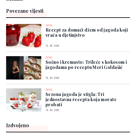
Povezane vijesti
SOFRA
Recept za domaći džem od jagoda koji
vraća u djetinjstvo
15. 05. 2026.
SOFRA
Sočno i kremasto: Trileće s kokosom i
jagodama po receptu Meri Goldašić
20. 04. 2026.
SOFRA
Sezona jagoda je stigla: Tri
jednostavna recepta koja morate
probati
18. 04. 2026.
Izdvojeno