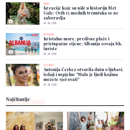
MODA
Kreacije koje su ušle u historiju Met
Gale: Ovih 15 modnih trenutaka se ne
zaboravlja
06. 08. 2026.
PUTOVANJA
Kristalno more, predivne plaže i
pristupačne cijene: Albanija osvaja bh.
turiste
06. 08. 2026.
CELEBRITY
Antonija Čerkez otvorila dušu o ljubavi,
izdaji i uspjehu: "Malo je ljudi kojima
možete vjerovati"
05. 08. 2026.
Najčitanije