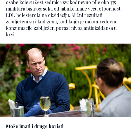
osobe koje su šest sedmica svakodnevno pile oko 375
mililitara bistrog soka od jabuke imale veću otpornost
LDL holesterola na oksidaciju. Slični rezultati
zabilježeni su i kod žena, kod kojih je nakon redovne
konzumacije zabilježen porast nivoa antioksidansa u
krvi.
Može imati i druge koristi