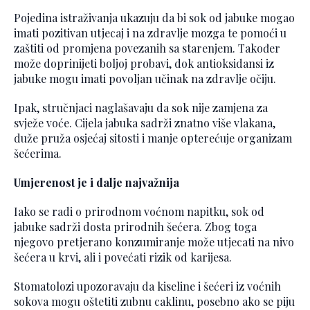
Pojedina istraživanja ukazuju da bi sok od jabuke mogao
imati pozitivan utjecaj i na zdravlje mozga te pomoći u
zaštiti od promjena povezanih sa starenjem. Također
može doprinijeti boljoj probavi, dok antioksidansi iz
jabuke mogu imati povoljan učinak na zdravlje očiju.
Ipak, stručnjaci naglašavaju da sok nije zamjena za
svježe voće. Cijela jabuka sadrži znatno više vlakana,
duže pruža osjećaj sitosti i manje opterećuje organizam
šećerima.
Umjerenost je i dalje najvažnija
Iako se radi o prirodnom voćnom napitku, sok od
jabuke sadrži dosta prirodnih šećera. Zbog toga
njegovo pretjerano konzumiranje može utjecati na nivo
šećera u krvi, ali i povećati rizik od karijesa.
Stomatolozi upozoravaju da kiseline i šećeri iz voćnih
sokova mogu oštetiti zubnu caklinu, posebno ako se piju