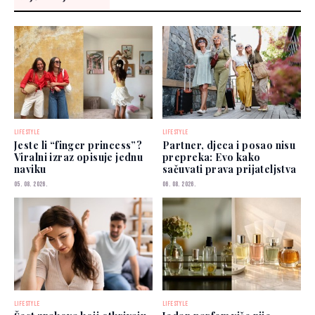
LIFESTYLE
LIFESTYLE
Jeste li “finger princess”?
Partner, djeca i posao nisu
Viralni izraz opisuje jednu
prepreka: Evo kako
naviku
sačuvati prava prijateljstva
05. 08. 2026.
06. 08. 2026.
LIFESTYLE
LIFESTYLE