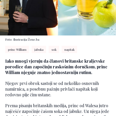
Foto: Ilustracija/Žene.ba
princ William
jabuka
sok
napitak
Iako mnogi vjeruju da članovi britanske kraljevske
porodice dan započinju raskošnim doručkom, princ
William njeguje znatno jednostavniju rutinu.
Njegov prvi obrok sastoji se od nekoliko osnovnih
namirnica, a posebnu pažnju privlači napitak koji
redovno pije čim ustane.
Prema pisanju britanskih medija, princ od Walesa jutro
najčešće započinje čašom soka od jabuke. Uz njega jede