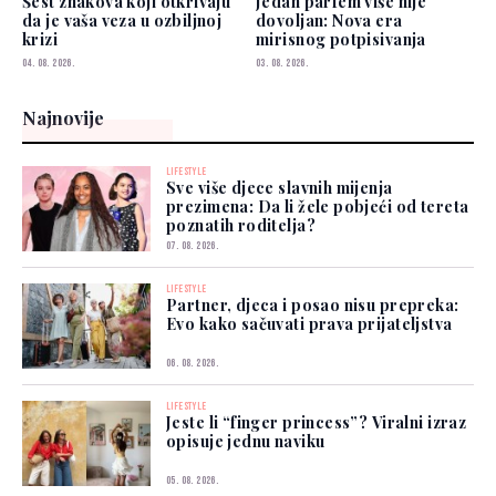
Šest znakova koji otkrivaju
Jedan parfem više nije
da je vaša veza u ozbiljnoj
dovoljan: Nova era
krizi
mirisnog potpisivanja
04. 08. 2026.
03. 08. 2026.
Najnovije
LIFESTYLE
Sve više djece slavnih mijenja
prezimena: Da li žele pobjeći od tereta
poznatih roditelja?
07. 08. 2026.
LIFESTYLE
Partner, djeca i posao nisu prepreka:
Evo kako sačuvati prava prijateljstva
06. 08. 2026.
LIFESTYLE
Jeste li “finger princess”? Viralni izraz
opisuje jednu naviku
05. 08. 2026.