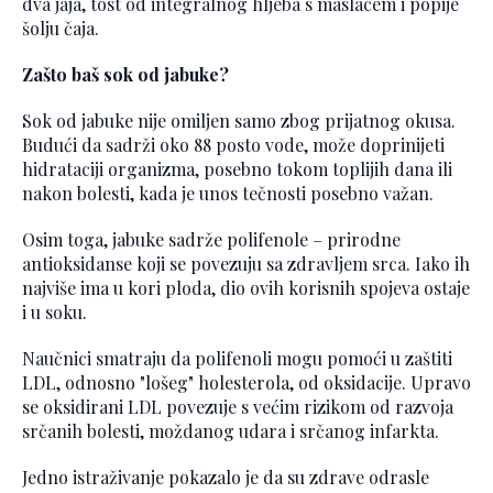
dva jaja, tost od integralnog hljeba s maslacem i popije
šolju čaja.
Zašto baš sok od jabuke?
Sok od jabuke nije omiljen samo zbog prijatnog okusa.
Budući da sadrži oko 88 posto vode, može doprinijeti
hidrataciji organizma, posebno tokom toplijih dana ili
nakon bolesti, kada je unos tečnosti posebno važan.
Osim toga, jabuke sadrže polifenole – prirodne
antioksidanse koji se povezuju sa zdravljem srca. Iako ih
najviše ima u kori ploda, dio ovih korisnih spojeva ostaje
i u soku.
Naučnici smatraju da polifenoli mogu pomoći u zaštiti
LDL, odnosno "lošeg" holesterola, od oksidacije. Upravo
se oksidirani LDL povezuje s većim rizikom od razvoja
srčanih bolesti, moždanog udara i srčanog infarkta.
Jedno istraživanje pokazalo je da su zdrave odrasle