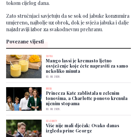
tokom cijelog dana.
Zato stručnjaci savjetuju da se sok od jabuke konzumira
umjereno, najbolje uz obrok, dok je svježa jabuka i dalje
najzdraviji izbor za svakodnevnu prehranu.
Povezane vijesti
SOFRA
Mango lassi je kremasto ljetno
osvježenje koje ćete napraviti za samo
nekoliko minuta
03. 08. 2026.
MODA
Princeza Kate zablistala u zelenim
tonovima, a Charlotte ponovo krenula
njenim stopama
03. 08. 2026.
CELEBRITY
Više nije mali dječak: Ovako danas
izgleda princ George