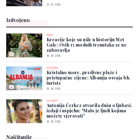
22. 07. 2026.
Izdvojeno
MODA
Kreacije koje su ušle u historiju Met
Gale: Ovih 15 modnih trenutaka se ne
zaboravlja
06. 08. 2026.
PUTOVANJA
Kristalno more, predivne plaže i
pristupačne cijene: Albanija osvaja bh.
turiste
06. 08. 2026.
CELEBRITY
Antonija Čerkez otvorila dušu o ljubavi,
izdaji i uspjehu: "Malo je ljudi kojima
možete vjerovati"
05. 08. 2026.
Najčitanije