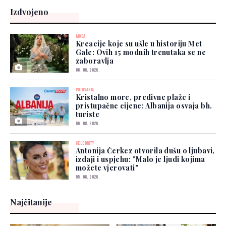
Izdvojeno
MODA
Kreacije koje su ušle u historiju Met
Gale: Ovih 15 modnih trenutaka se ne
zaboravlja
06. 08. 2026.
PUTOVANJA
Kristalno more, predivne plaže i
pristupačne cijene: Albanija osvaja bh.
turiste
06. 08. 2026.
CELEBRITY
Antonija Čerkez otvorila dušu o ljubavi,
izdaji i uspjehu: "Malo je ljudi kojima
možete vjerovati"
05. 08. 2026.
Najčitanije