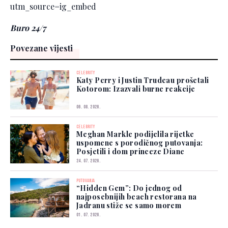
utm_source=ig_embed
Buro 24/7
Povezane vijesti
CELEBRITY
Katy Perry i Justin Trudeau prošetali
Kotorom: Izazvali burne reakcije
06. 08. 2026.
CELEBRITY
Meghan Markle podijelila rijetke
uspomene s porodičnog putovanja:
Posjetili i dom princeze Diane
24. 07. 2026.
PUTOVANJA
“Hidden Gem”: Do jednog od
najposebnijih beach restorana na
Jadranu stiže se samo morem
01. 07. 2026.