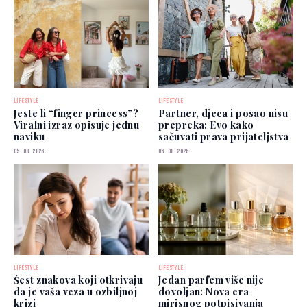
LIFESTYLE
LIFESTYLE
Jeste li “finger princess”?
Partner, djeca i posao nisu
Viralni izraz opisuje jednu
prepreka: Evo kako
naviku
sačuvati prava prijateljstva
05. 08. 2026.
06. 08. 2026.
LIFESTYLE
LIFESTYLE
Šest znakova koji otkrivaju
Jedan parfem više nije
da je vaša veza u ozbiljnoj
dovoljan: Nova era
krizi
mirisnog potpisivanja