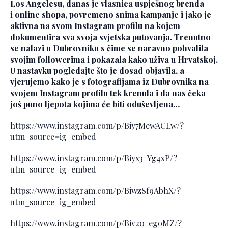
Los Angelesu, danas je vlasnica uspješnog brenda
i online shopa, povremeno snima kampanje i jako je
aktivna na svom Instagram profilu na kojem
dokumentira sva svoja svjetska putovanja. Trenutno
se nalazi u Dubrovniku s čime se naravno pohvalila
svojim followerima i pokazala kako uživa u Hrvatskoj.
U nastavku pogledajte što je dosad objavila, a
vjerujemo kako je s fotografijama iz Dubrovnika na
svojem Instagram profilu tek krenula i da nas čeka
još puno ljepota kojima će biti oduševljena…
https://www.instagram.com/p/Biy7MewACLw/?
utm_source=ig_embed
https://www.instagram.com/p/Biyx3-Yg4xP/?
utm_source=ig_embed
https://www.instagram.com/p/BiwzSf9AbhX/?
utm_source=ig_embed
https://www.instagram.com/p/Biv20-egoMZ/?