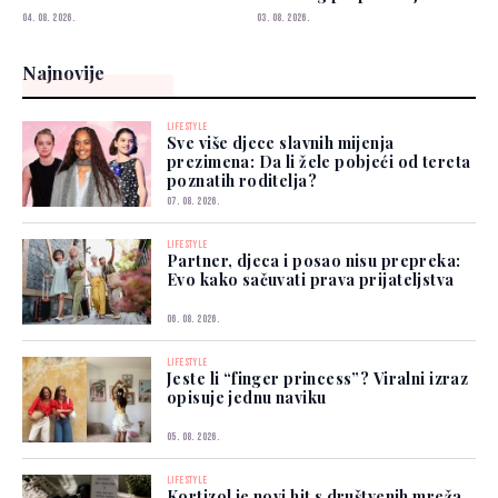
04. 08. 2026.
03. 08. 2026.
Najnovije
LIFESTYLE
Sve više djece slavnih mijenja
prezimena: Da li žele pobjeći od tereta
poznatih roditelja?
07. 08. 2026.
LIFESTYLE
Partner, djeca i posao nisu prepreka:
Evo kako sačuvati prava prijateljstva
06. 08. 2026.
LIFESTYLE
Jeste li “finger princess”? Viralni izraz
opisuje jednu naviku
05. 08. 2026.
LIFESTYLE
Kortizol je novi hit s društvenih mreža,