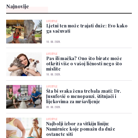
Najnovije
LIFESTYLE
Ljetni ten može trajati duže: Evo kako
ga sačuvati
10. 08. 2026.
LIFESTYLE
Pas ili mačka? Ono što birate može
otkriti više o vašoj ličnosti nego što
mislite
10. 08. 2026.
LIFESTYLE
Šta bi svaka žena trebala znati: Dr.
Jusufović o menopauzi, štitnjači i
lijekovima za mršavljenje
09. 08. 2026.
LIFESTYLE
Najbolji izbor za vitkiju liniju:
Namirnice koje pomažu da duže
ostanete siti