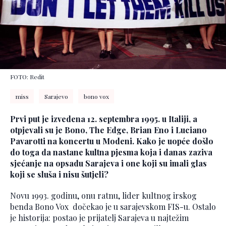
FOTO: Redit
miss
Sarajevo
bono vox
Prvi put je izvedena 12. septembra 1995. u Italiji, a
otpjevali su je Bono, The Edge, Brian Eno i Luciano
Pavarotti na koncertu u Modeni. Kako je uopće došlo
do toga da nastane kultna pjesma koja i danas zaziva
sjećanje na opsadu Sarajeva i one koji su imali glas
koji se sluša i nisu šutjeli?
Novu 1993. godinu, onu ratnu, lider kultnog irskog
benda Bono Vox dočekao je u sarajevskom FIS-u. Ostalo
je historija: postao je prijatelj Sarajeva u najtežim