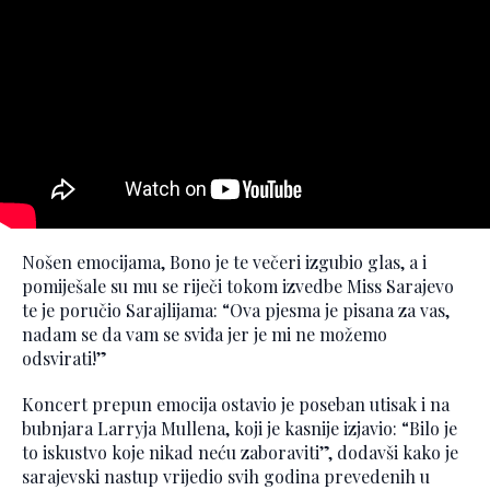
Nošen emocijama, Bono je te večeri izgubio glas, a i
pomiješale su mu se riječi tokom izvedbe Miss Sarajevo
te je poručio Sarajlijama: “Ova pjesma je pisana za vas,
nadam se da vam se sviđa jer je mi ne možemo
odsvirati!”
Koncert prepun emocija ostavio je poseban utisak i na
bubnjara Larryja Mullena, koji je kasnije izjavio: “Bilo je
to iskustvo koje nikad neću zaboraviti”, dodavši kako je
sarajevski nastup vrijedio svih godina prevedenih u