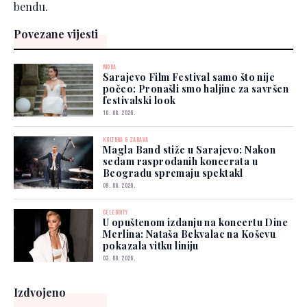
bendu.
Povezane vijesti
MODA
Sarajevo Film Festival samo što nije
počeo: Pronašli smo haljine za savršen
festivalski look
10. 08. 2026.
KULTURA & ZABAVA
Magla Band stiže u Sarajevo: Nakon
sedam rasprodanih koncerata u
Beogradu spremaju spektakl
09. 08. 2026.
CELEBRITY
U opuštenom izdanju na koncertu Dine
Merlina: Nataša Bekvalac na Koševu
pokazala vitku liniju
03. 08. 2026.
Izdvojeno