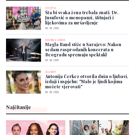
LIFESTYLE
Šta bi svaka žena trebala znati: Dr.
Jusufović o menopauzi, štitnjači i
lijekovima za mršavljenje
09. 08. 2026.
KULTURA & ZABAVA
Magla Band stiže u Sarajevo: Nakon
sedam rasprodanih koncerata u
Beogradu spremaju spektakl
09. 08. 2026.
CELEBRITY
Antonija Čerkez otvorila dušu o ljubavi,
izdaji i uspjehu: "Malo je ljudi kojima
možete vjerovati"
05. 08. 2026.
Najčitanije