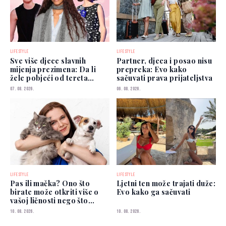
LIFESTYLE
LIFESTYLE
Sve više djece slavnih
Partner, djeca i posao nisu
mijenja prezimena: Da li
prepreka: Evo kako
žele pobjeći od tereta
sačuvati prava prijateljstva
poznatih roditelja?
07. 08. 2026.
06. 08. 2026.
LIFESTYLE
LIFESTYLE
Pas ili mačka? Ono što
Ljetni ten može trajati duže:
birate može otkriti više o
Evo kako ga sačuvati
vašoj ličnosti nego što
mislite
10. 08. 2026.
10. 08. 2026.