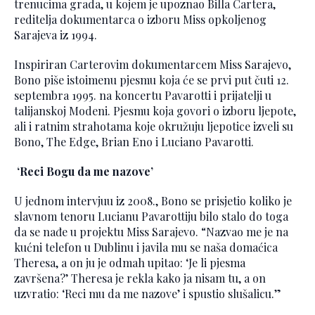
trenucima grada, u kojem je upoznao Billa Cartera,
reditelja dokumentarca o izboru Miss opkoljenog
Sarajeva iz 1994.
Inspiriran Carterovim dokumentarcem Miss Sarajevo,
Bono piše istoimenu pjesmu koja će se prvi put čuti 12.
septembra 1995. na koncertu Pavarotti i prijatelji u
talijanskoj Modeni. Pjesmu koja govori o izboru ljepote,
ali i ratnim strahotama koje okružuju ljepotice izveli su
Bono, The Edge, Brian Eno i Luciano Pavarotti.
‘Reci Bogu da me nazove’
U jednom intervjuu iz 2008., Bono se prisjetio koliko je
slavnom tenoru Lucianu Pavarottiju bilo stalo do toga
da se nađe u projektu Miss Sarajevo. “Nazvao me je na
kućni telefon u Dublinu i javila mu se naša domaćica
Theresa, a on ju je odmah upitao: ‘Je li pjesma
završena?’ Theresa je rekla kako ja nisam tu, a on
uzvratio: ‘Reci mu da me nazove’ i spustio slušalicu.”