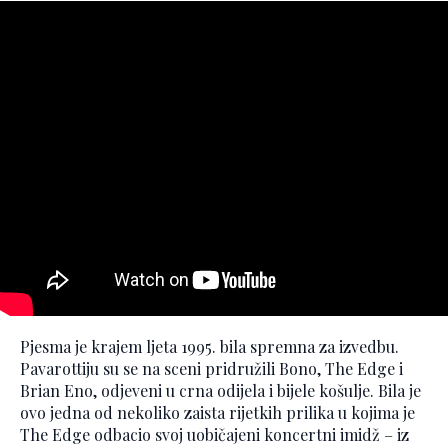
Pjesma je krajem ljeta 1995. bila spremna za izvedbu.
Pavarottiju su se na sceni pridružili Bono, The Edge i
Brian Eno, odjeveni u crna odijela i bijele košulje. Bila je
ovo jedna od nekoliko zaista rijetkih prilika u kojima je
The Edge odbacio svoj uobičajeni koncertni imidž – iz