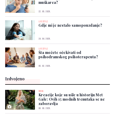
muškarca?
22. 05. 2026.
LIFESTYLE
Gdje mi je nestalo samopouzdanje?
24. 04. 2026.
LIFESTYLE
Šta možete očekivati od
psihodramskog psihoterapeuta?
05. 02. 2026.
Izdvojeno
MODA
Kreacije koje su ušle u historiju Met
Gale: Ovih 15 modnih trenutaka se ne
zaboravlja
06. 08. 2026.