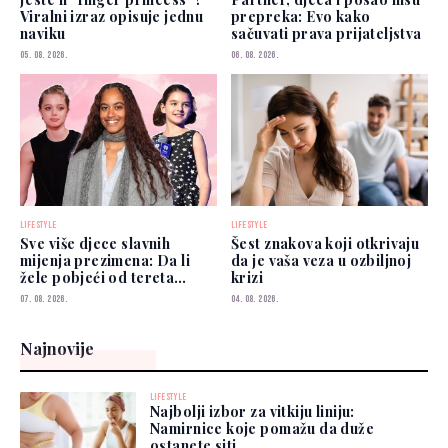
Viralni izraz opisuje jednu
prepreka: Evo kako
naviku
sačuvati prava prijateljstva
05. 08. 2026.
06. 08. 2026.
LIFESTYLE
LIFESTYLE
Sve više djece slavnih
Šest znakova koji otkrivaju
mijenja prezimena: Da li
da je vaša veza u ozbiljnoj
žele pobjeći od tereta
krizi
poznatih roditelja?
07. 08. 2026.
04. 08. 2026.
Najnovije
LIFESTYLE
Najbolji izbor za vitkiju liniju:
Namirnice koje pomažu da duže
ostanete siti