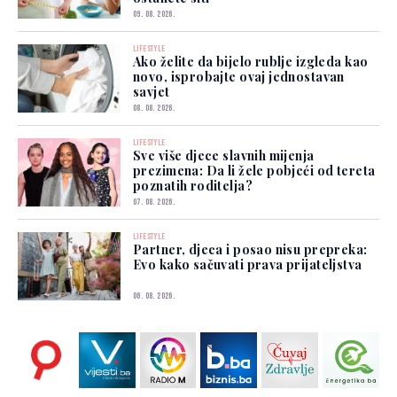
09. 08. 2026.
LIFESTYLE
Ako želite da bijelo rublje izgleda kao
novo, isprobajte ovaj jednostavan
savjet
08. 08. 2026.
LIFESTYLE
Sve više djece slavnih mijenja
prezimena: Da li žele pobjeći od tereta
poznatih roditelja?
07. 08. 2026.
LIFESTYLE
Partner, djeca i posao nisu prepreka:
Evo kako sačuvati prava prijateljstva
06. 08. 2026.