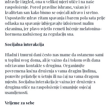
zdravlje i izgled, ona u velikoj mjeri utiče i na naše
raspoloženje. Pored pravilne ishrane, važan je i
kvalitetan san kako bismo se osjećali zdravo i sretno.
Uspostavite zdrav ritam spavanja i barem pola sata prije
odlaska na spavanje izbjegavajte izloženost malim
ekranima, jer plavo svjetlo remeti lučenje melatonina-
hormona zaduženog za regulaciju sna.
Socijalna interakcija
Hladni i tmurni dani često nas mame da ostanemo sami
u toplini svog doma, ali je važno da i tokom ovih dana
održavamo kontakte s drugima. Organizujte
povremena kućna druženja s vama dragim ljudima,
pozovite prijatelje u šetnju ili na čaj na vama dragom
mjestu. Socijalna interakcija je važna jer druženje s
drugima utiče na raspoloženje i smanjuje osjećaj
usamljenosti.
Vrijeme za sebe