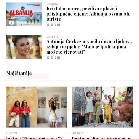
PUTOVANJA
Kristalno more, predivne plaže i
pristupačne cijene: Albanija osvaja bh.
turiste
06. 08. 2026.
CELEBRITY
Antonija Čerkez otvorila dušu o ljubavi,
izdaji i uspjehu: "Malo je ljudi kojima
možete vjerovati"
05. 08. 2026.
Najčitanije
LIFESTYLE
LIFESTYLE
Jeste li “finger princess”?
Partner, djeca i posao nisu