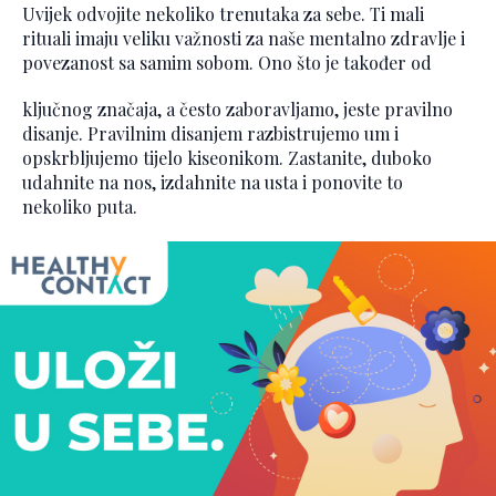
Uvijek odvojite nekoliko trenutaka za sebe. Ti mali
rituali imaju veliku važnosti za naše mentalno zdravlje i
povezanost sa samim sobom. Ono što je također od
ključnog značaja, a često zaboravljamo, jeste pravilno
disanje. Pravilnim disanjem razbistrujemo um i
opskrbljujemo tijelo kiseonikom. Zastanite, duboko
udahnite na nos, izdahnite na usta i ponovite to
nekoliko puta.