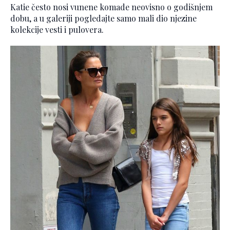
Katie često nosi vunene komade neovisno o godišnjem
dobu, a u galeriji pogledajte samo mali dio njezine
kolekcije vesti i pulovera.