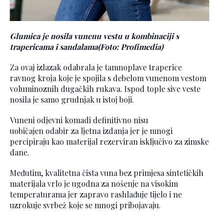
Glumica je nosila vunenu vestu u kombinaciji s
trapericama i sandalama
(Foto: Profimedia)
Za ovaj izlazak odabrala je tamnoplave traperice
ravnog kroja koje je spojila s debelom vunenom vestom
voluminoznih dugačkih rukava. Ispod tople sive veste
nosila je samo grudnjak u istoj boji.
Vuneni odjevni komadi definitivno nisu
uobičajen odabir za ljetna izdanja jer je mnogi
percipiraju kao materijal rezerviran isključivo za zimske
dane.
Međutim, kvalitetna čista vuna bez primjesa sintetičkih
materijala vrlo je ugodna za nošenje na visokim
temperaturama jer zapravo rashlađuje tijelo i ne
uzrokuje svrbež koje se mnogi pribojavaju.