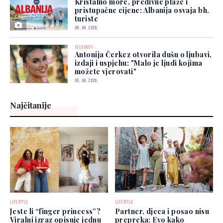
Kristalno more, predivne plaže i
pristupačne cijene: Albanija osvaja bh.
turiste
06. 08. 2026.
CELEBRITY
Antonija Čerkez otvorila dušu o ljubavi,
izdaji i uspjehu: "Malo je ljudi kojima
možete vjerovati"
05. 08. 2026.
Najčitanije
LIFESTYLE
LIFESTYLE
Jeste li “finger princess”?
Partner, djeca i posao nisu
Viralni izraz opisuje jednu
prepreka: Evo kako