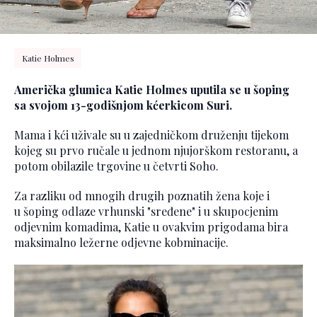
Katie Holmes
Američka glumica Katie Holmes uputila se u šoping
sa svojom 13-godišnjom kćerkicom Suri.
Mama i kći uživale su u zajedničkom druženju tijekom
kojeg su prvo ručale u jednom njujorškom restoranu, a
potom obilazile trgovine u četvrti Soho.
Za razliku od mnogih drugih poznatih žena koje i
u
šoping odlaze vrhunski "sređene" i u skupocjenim
odjevnim komadima, Katie u ovakvim prigodama bira
maksimalno ležerne odjevne kobminacije.