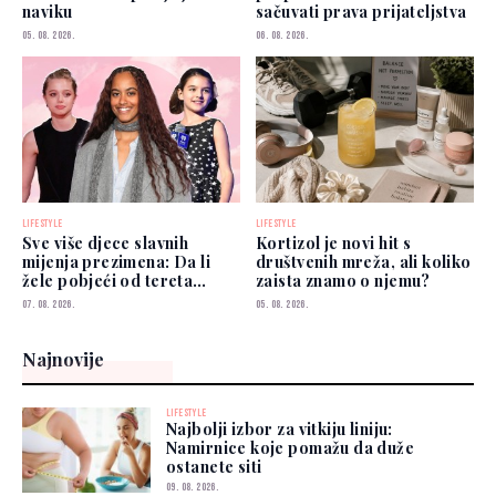
naviku
sačuvati prava prijateljstva
05. 08. 2026.
06. 08. 2026.
LIFESTYLE
LIFESTYLE
Sve više djece slavnih
Kortizol je novi hit s
mijenja prezimena: Da li
društvenih mreža, ali koliko
žele pobjeći od tereta
zaista znamo o njemu?
poznatih roditelja?
07. 08. 2026.
05. 08. 2026.
Najnovije
LIFESTYLE
Najbolji izbor za vitkiju liniju:
Namirnice koje pomažu da duže
ostanete siti
09. 08. 2026.