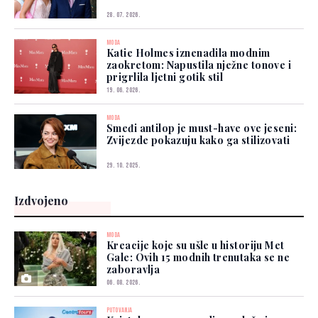
28. 07. 2026.
MODA
Katie Holmes iznenadila modnim
zaokretom: Napustila nježne tonove i
prigrlila ljetni gotik stil
19. 06. 2026.
MODA
Smeđi antilop je must-have ove jeseni:
Zvijezde pokazuju kako ga stilizovati
29. 10. 2025.
Izdvojeno
MODA
Kreacije koje su ušle u historiju Met
Gale: Ovih 15 modnih trenutaka se ne
zaboravlja
06. 08. 2026.
PUTOVANJA