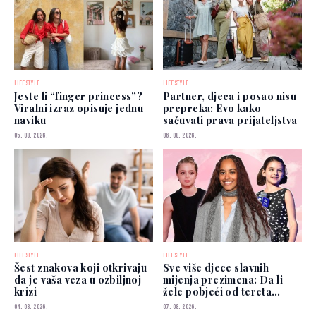
LIFESTYLE
LIFESTYLE
Jeste li “finger princess”?
Partner, djeca i posao nisu
Viralni izraz opisuje jednu
prepreka: Evo kako
naviku
sačuvati prava prijateljstva
05. 08. 2026.
06. 08. 2026.
LIFESTYLE
LIFESTYLE
Šest znakova koji otkrivaju
Sve više djece slavnih
da je vaša veza u ozbiljnoj
mijenja prezimena: Da li
krizi
žele pobjeći od tereta
poznatih roditelja?
04. 08. 2026.
07. 08. 2026.