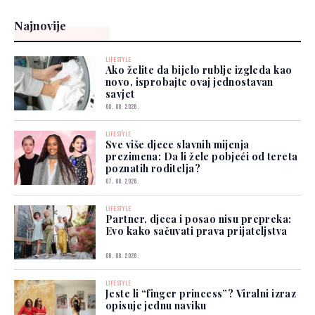
Najnovije
LIFESTYLE
Ako želite da bijelo rublje izgleda kao
novo, isprobajte ovaj jednostavan
savjet
08. 08. 2026.
LIFESTYLE
Sve više djece slavnih mijenja
prezimena: Da li žele pobjeći od tereta
poznatih roditelja?
07. 08. 2026.
LIFESTYLE
Partner, djeca i posao nisu prepreka:
Evo kako sačuvati prava prijateljstva
06. 08. 2026.
LIFESTYLE
Jeste li “finger princess”? Viralni izraz
opisuje jednu naviku