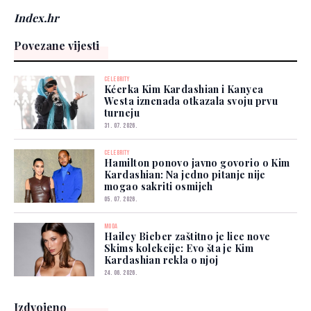
Index.hr
Povezane vijesti
CELEBRITY
Kćerka Kim Kardashian i Kanyea
Westa iznenada otkazala svoju prvu
turneju
31. 07. 2026.
CELEBRITY
Hamilton ponovo javno govorio o Kim
Kardashian: Na jedno pitanje nije
mogao sakriti osmijeh
05. 07. 2026.
MODA
Hailey Bieber zaštitno je lice nove
Skims kolekcije: Evo šta je Kim
Kardashian rekla o njoj
24. 06. 2026.
Izdvojeno