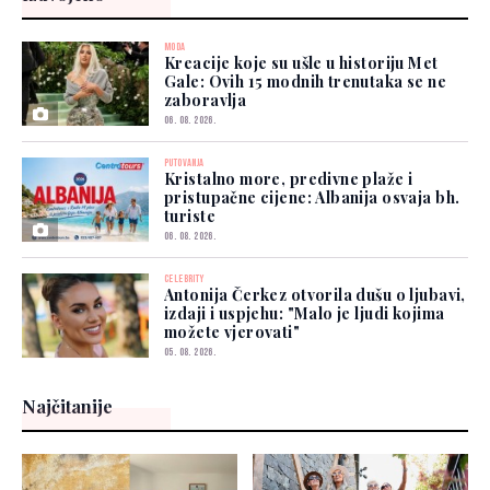
MODA
Kreacije koje su ušle u historiju Met
Gale: Ovih 15 modnih trenutaka se ne
zaboravlja
06. 08. 2026.
PUTOVANJA
Kristalno more, predivne plaže i
pristupačne cijene: Albanija osvaja bh.
turiste
06. 08. 2026.
CELEBRITY
Antonija Čerkez otvorila dušu o ljubavi,
izdaji i uspjehu: "Malo je ljudi kojima
možete vjerovati"
05. 08. 2026.
Najčitanije