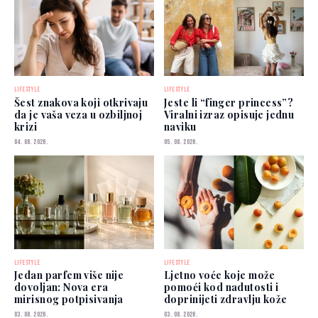
LIFESTYLE
LIFESTYLE
Šest znakova koji otkrivaju
Jeste li “finger princess”?
da je vaša veza u ozbiljnoj
Viralni izraz opisuje jednu
krizi
naviku
04. 08. 2026.
05. 08. 2026.
LIFESTYLE
LIFESTYLE
Jedan parfem više nije
Ljetno voće koje može
dovoljan: Nova era
pomoći kod nadutosti i
mirisnog potpisivanja
doprinijeti zdravlju kože
03. 08. 2026.
03. 08. 2026.