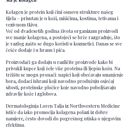
Kolagen je protein koji čini osnovu strukture našeg
tijela – prisutan je u koži, mišićima, kostima, tetivama i
vezivnom tkivu.
Već od dvadesetih godina života organizam proizvodi
sve manje kolagena, a postojeći se brže razgrađuje, što
je razlog zašto se dugo koristi u kozmetici. Danas se sve
češće dodaje i u hranu i pića.
Proizvođači ga dodaju u različite proizvode kako bi
privukli kupce koji žele više proteina ili ljepšu kožu. Na
tržištu se mogu pronaći: napici koji obećavaju smanjenje
bora, dodaci ishrani koji navodno produžuju osjećaj
sitosti, proteinske pločice koje navodno poboljšavaju
zdravlje kože i zglobova.
Dermatologinja Loren Talja iz Northwestern Medicine
ističe da iako promocija kolagena polazi iz dobre
namjere, često dovodi do pogrešnog utiska o njegovim
efektima.