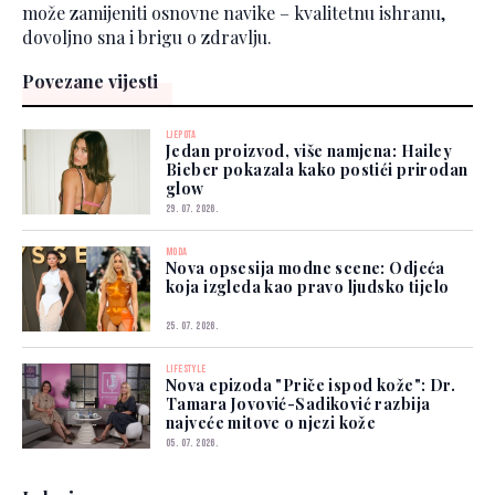
može zamijeniti osnovne navike – kvalitetnu ishranu,
dovoljno sna i brigu o zdravlju.
Povezane vijesti
LJEPOTA
Jedan proizvod, više namjena: Hailey
Bieber pokazala kako postići prirodan
glow
29. 07. 2026.
MODA
Nova opsesija modne scene: Odjeća
koja izgleda kao pravo ljudsko tijelo
25. 07. 2026.
LIFESTYLE
Nova epizoda "Priče ispod kože": Dr.
Tamara Jovović-Sadiković razbija
najveće mitove o njezi kože
05. 07. 2026.