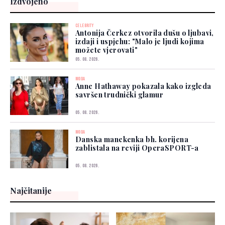
Izdvojeno
CELEBRITY
Antonija Čerkez otvorila dušu o ljubavi,
izdaji i uspjehu: "Malo je ljudi kojima
možete vjerovati"
05. 08. 2026.
MODA
Anne Hathaway pokazala kako izgleda
savršen trudnički glamur
05. 08. 2026.
MODA
Danska manekenka bh. korijena
zablistala na reviji OperaSPORT-a
05. 08. 2026.
Najčitanije