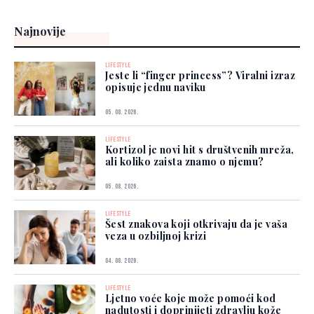
Najnovije
LIFESTYLE
Jeste li “finger princess”? Viralni izraz
opisuje jednu naviku
05. 08. 2026.
LIFESTYLE
Kortizol je novi hit s društvenih mreža,
ali koliko zaista znamo o njemu?
05. 08. 2026.
LIFESTYLE
Šest znakova koji otkrivaju da je vaša
veza u ozbiljnoj krizi
04. 08. 2026.
LIFESTYLE
Ljetno voće koje može pomoći kod
nadutosti i doprinijeti zdravlju kože