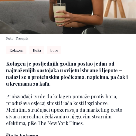
Foto: Freepik
Kolagen
Koža
bore
Kolagen je posljednjih godina postao jedan od
najtraženijih sastojaka u svijetu ishrane i ljepote –
nalazi se u proteinskim pločicama, napicima, pa čak i
u kremama za kafu.
Proizvođači tvrde da kolagen pomaže protiv bora,
produžava osjećaj sitosti i jača kosti i zglobove.
Međutim, stručnjaci upozoravaju da marketing često
stvara nerealna očekivanja o njegovim stvarnim
efektima, piše The New York Times.
Šta je kolagen