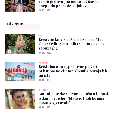
zemlji je dovoljna jedna ružičasta
korpa da pronađete ljubav
29. 07. 2026.
Izdvojeno
MODA
Kreacije koje su ušle u historiju Met
Gale: Ovih 15 modnih trenutaka se ne
zaboravlja
06. 08. 2026.
PUTOVANJA
Kristalno more, predivne plaže i
pristupačne cijene: Albanija osvaja bh.
turiste
06. 08. 2026.
CELEBRITY
Antonija Čerkez otvorila dušu o ljubavi,
izdaji i uspjehu: "Malo je ljudi kojima
možete vjerovati"
05. 08. 2026.