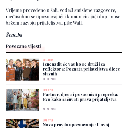
Vrijeme provedeno u šali, vodeći smislene razgovore,
međusobno se upoznavajući i komunicirajući doprinose
bržem razvoju prijateljstva, piše Wall.
Žene.ba
Povezane vijesti
CELEBRITY
Iznenadit će vas ko se druži iza
reflektora: Poznata prijateljstva djece
slavnih
08. 08. 2026.
LIFESTYLE
Partner, djeca i posao nisu prepreka:
Evo kako sačuvati prava prijateljstva
06. 08. 2026.
LIFESTYLE
Nova pravila upoznavanja: U ovoj