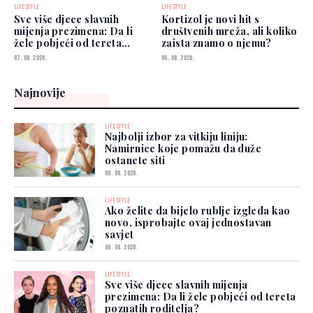
LIFESTYLE
LIFESTYLE
Sve više djece slavnih
Kortizol je novi hit s
mijenja prezimena: Da li
društvenih mreža, ali koliko
žele pobjeći od tereta
zaista znamo o njemu?
poznatih roditelja?
07. 08. 2026.
05. 08. 2026.
Najnovije
LIFESTYLE
Najbolji izbor za vitkiju liniju:
Namirnice koje pomažu da duže
ostanete siti
09. 08. 2026.
LIFESTYLE
Ako želite da bijelo rublje izgleda kao
novo, isprobajte ovaj jednostavan
savjet
08. 08. 2026.
LIFESTYLE
Sve više djece slavnih mijenja
prezimena: Da li žele pobjeći od tereta
poznatih roditelja?