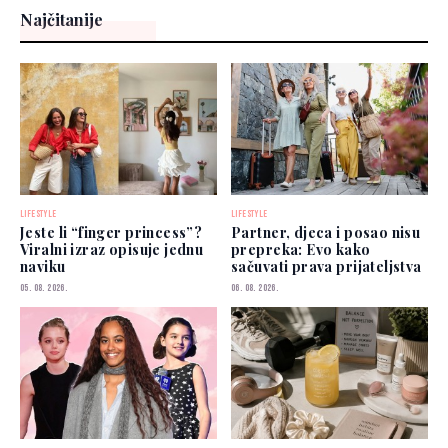
Najčitanije
LIFESTYLE
LIFESTYLE
Jeste li “finger princess”?
Partner, djeca i posao nisu
Viralni izraz opisuje jednu
prepreka: Evo kako
naviku
sačuvati prava prijateljstva
05. 08. 2026.
06. 08. 2026.