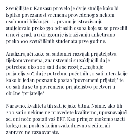
Sveučilište u Kansasu provelo je dvije studije kako bi
ispitao povezanost vremena provedenog s nekom
osobnom i bliskošću. U prvom je istraživanju
sudjelovalo preko 350 odraslih osoba koje su se preselili
u novi grad, a u drugom je istraživanju anketirano
preko 100 sveučilišnih studenata prve godine.
Analizirajući kako su sudionici razvijali prijateljstva
tijekom vremena, znanstvenici su zaključili da je
potrebno oko 200 sati da se razvije „najbolje
prijateljstvo“, da je potrebno početnih 50 sati interakcije
kako bi jedan poznanik postao "povremeni prijatelj" te
90 sati da se to povremeno prijateljstvo pretvori u
obične "prijatelje".
Naravno, kvaliteta tih sati je jako bitna. Naime, ako tih
200 sati s nekime ne provedete kvalitetno, upoznavajući
se, oni neće postati vaš BFF. Kao primjer možemo uzeti
kolegu na poslu s kojim svakodnevno sjedite, ali
zapravo ne razgovarate.