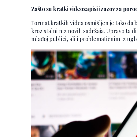
Zašto su kratki videozapisi izazov za poro
Format kratkih videa osmišljen je tako da b
kroz stalni niz novih sadržaja. Upravo ta 
mlađoj publici, ali i problematičnim iz ugl