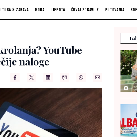
ltura & zabava
Moda
Ljepota
Čuvaj zdravlje
Putovanja
So
Izd
skrolanja? YouTube
ečije naloge