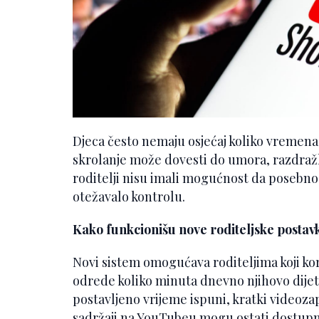
Djeca često nemaju osjećaj koliko vreme
skrolanje može dovesti do umora, razdražlji
roditelji nisu imali mogućnost da posebno
otežavalo kontrolu.
Kako funkcionišu nove roditeljske postav
Novi sistem omogućava roditeljima koji ko
odrede koliko minuta dnevno njihovo dijet
postavljeno vrijeme ispuni, kratki videoza
sadržaji na YouTubeu mogu ostati dostupni