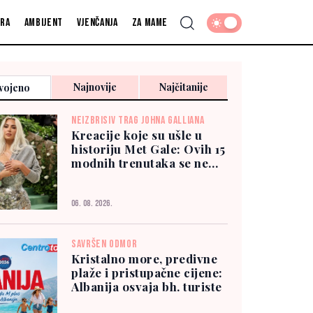
fra
Ambijent
Vjenčanja
Za mame
Najnovije
Najčitanije
vojeno
NEIZBRISIV TRAG JOHNA GALLIANA
Kreacije koje su ušle u
historiju Met Gale: Ovih 15
modnih trenutaka se ne
zaboravlja
06. 08. 2026.
SAVRŠEN ODMOR
Kristalno more, predivne
plaže i pristupačne cijene:
Albanija osvaja bh. turiste