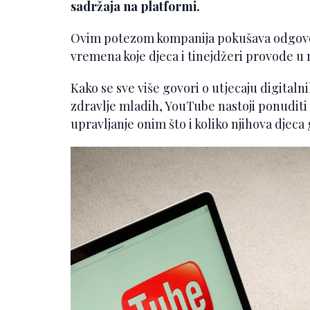
sadržaja na platformi.
Ovim potezom kompanija pokušava odgovor
vremena koje djeca i tinejdžeri provode u
Kako se sve više govori o utjecaju digitaln
zdravlje mladih, YouTube nastoji ponuditi 
upravljanje onim što i koliko njihova djeca 