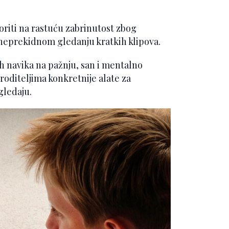
iti na rastuću zabrinutost zbog
 neprekidnom gledanju kratkih klipova.
ih navika na pažnju, san i mentalno
roditeljima konkretnije alate za
gledaju.