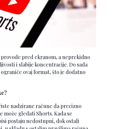
na provode pred ekranom, a neprekidno
vosti i slabije koncentracije. Do sada
 ograniče ovaj format, što je dodatno
ke?
riste nadzirane račune da precizno
e može gledati Shorts. Kada se
pisi postaju nedostupni, dok ostali
, u skladu s ostalim pravilima računa.