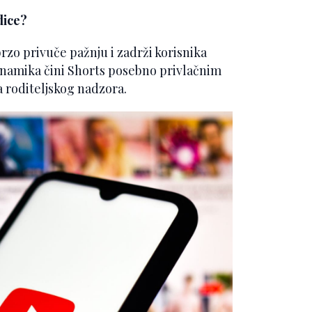
dice?
rzo privuče pažnju i zadrži korisnika
dinamika čini Shorts posebno privlačnim
a roditeljskog nadzora.