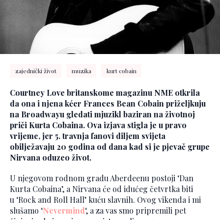
zajednički život
muzika
kurt cobain
Courtney Love britanskome magazinu NME otkrila
da ona i njena kćer Frances Bean Cobain priželjkuju
na Broadwayu gledati mjuzikl baziran na životnoj
priči Kurta Cobaina. Ova izjava stigla je u pravo
vrijeme, jer 5. travnja fanovi diljem svijeta
obilježavaju 20 godina od dana kad si je pjevač grupe
Nirvana oduzeo život.
U njegovom rodnom gradu Aberdeenu postoji ‘Dan
Kurta Cobaina’, a Nirvana će od idućeg četvrtka biti
u ‘Rock and Roll Hall’ kuću slavnih. Ovog vikenda i mi
slušamo ‘
Nevermind
‘, a za vas smo pripremili pet