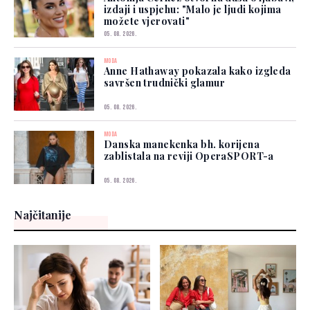
izdaji i uspjehu: "Malo je ljudi kojima
možete vjerovati"
05. 08. 2026.
MODA
Anne Hathaway pokazala kako izgleda
savršen trudnički glamur
05. 08. 2026.
MODA
Danska manekenka bh. korijena
zablistala na reviji OperaSPORT-a
05. 08. 2026.
Najčitanije