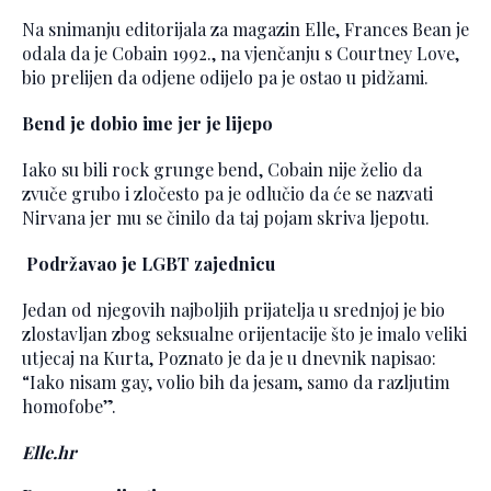
Na snimanju editorijala za magazin Elle, Frances Bean je
odala da je Cobain 1992., na vjenčanju s Courtney Love,
bio prelijen da odjene odijelo pa je ostao u pidžami.
Bend je dobio ime jer je lijepo
Iako su bili rock grunge bend, Cobain nije želio da
zvuče grubo i zločesto pa je odlučio da će se nazvati
Nirvana jer mu se činilo da taj pojam skriva ljepotu.
Podržavao je LGBT zajednicu
Jedan od njegovih najboljih prijatelja u srednjoj je bio
zlostavljan zbog seksualne orijentacije što je imalo veliki
utjecaj na Kurta, Poznato je da je u dnevnik napisao:
“Iako nisam gay, volio bih da jesam, samo da razljutim
homofobe”.
Elle.hr