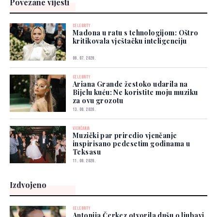
Povezane vijesti
CELEBRITY
Madona u ratu s tehnologijom: Oštro
kritikovala vještačku inteligenciju
06. 07. 2026.
CELEBRITY
Ariana Grande žestoko udarila na
Bijelu kuću: Ne koristite moju muziku
za ovu grozotu
13. 06. 2026.
VJENČANJA
Muzički par priredio vjenčanje
inspirisano pedesetim godinama u
Teksasu
11. 06. 2026.
Izdvojeno
CELEBRITY
Antonija Čerkez otvorila dušu o ljubavi,