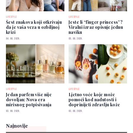
LIFESTYLE
LIFESTYLE
Šest znakova koji otkrivaju
Jeste li “finger princess”?
da je vaša veza u ozbiljnoj
Viralni izraz opisuje jednu
krizi
naviku
04. 08. 2026.
05. 08. 2026.
LIFESTYLE
LIFESTYLE
Jedan parfem više nije
Ljetno voće koje može
dovoljan: Nova era
pomoći kod nadutosti i
mirisnog potpisivanja
doprinijeti zdravlju kože
03. 08. 2026.
03. 08. 2026.
Najnovije