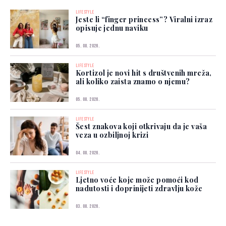
LIFESTYLE
Jeste li “finger princess”? Viralni izraz
opisuje jednu naviku
05. 08. 2026.
LIFESTYLE
Kortizol je novi hit s društvenih mreža,
ali koliko zaista znamo o njemu?
05. 08. 2026.
LIFESTYLE
Šest znakova koji otkrivaju da je vaša
veza u ozbiljnoj krizi
04. 08. 2026.
LIFESTYLE
Ljetno voće koje može pomoći kod
nadutosti i doprinijeti zdravlju kože
03. 08. 2026.