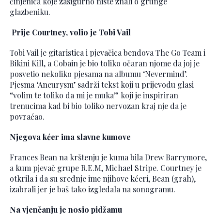
činjenica koje zasigurno niste znali o grunge
glazbeniku.
Prije Courtney, volio je Tobi Vail
Tobi Vail je gitaristica i pjevačica bendova The Go Team i
Bikini Kill, a Cobain je bio toliko očaran njome da joj je
posvetio nekoliko pjesama na albumu ‘Nevermind’.
Pjesma ‘Aneurysm’ sadrži tekst koji u prijevodu glasi
“volim te toliko da mi je muka” koji je inspiriran
trenucima kad bi bio toliko nervozan kraj nje da je
povraćao.
Njegova kćer ima slavne kumove
Frances Bean na krštenju je kuma bila Drew Barrymore,
a kum pjevač grupe R.E.M, Michael Stripe. Courtney je
otkrila i da su srednje ime njihove kćeri, Bean (grah),
izabrali jer je baš tako izgledala na sonogramu.
Na vjenčanju je nosio pidžamu